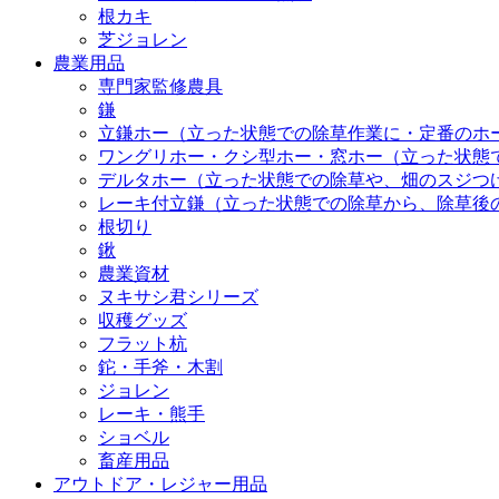
根カキ
芝ジョレン
農業用品
専門家監修農具
鎌
立鎌ホー（立った状態での除草作業に・定番のホ
ワングリホー・クシ型ホー・窓ホー（立った状態
デルタホー（立った状態での除草や、畑のスジつ
レーキ付立鎌（立った状態での除草から、除草後
根切り
鍬
農業資材
ヌキサシ君シリーズ
収穫グッズ
フラット杭
鉈・手斧・木割
ジョレン
レーキ・熊手
ショベル
畜産用品
アウトドア・レジャー用品