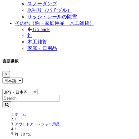
スノーダンプ
氷割り（バチヅル）
サッシ・レールの除雪
その他（鉤・家庭用品・木工雑貨）
Go back
鉤
木工雑貨
家庭・日用品
言語選択
×
ホーム
/
アウトドア・レジャー用品
/
杵（きね）