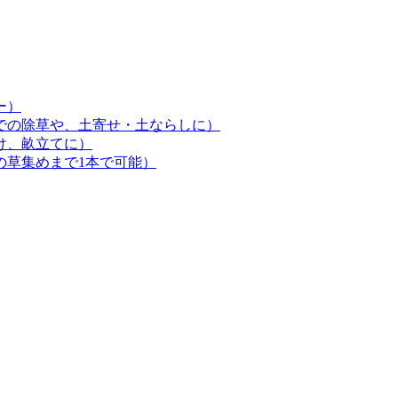
ー）
での除草や、土寄せ・土ならしに）
け、畝立てに）
の草集めまで1本で可能）