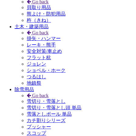
Go back
貝取り用品
熊よけ・防犯用品
杵（きね）
土木・建築用品
Go back
掛矢・ハンマー
レーキ・熊手
安全対策/車止め
フラット杭
ジョレン
ショベル・ホーク
つるはし
地鎮祭
除雪用品
Go back
雪切り・雪落とし
雪切り・雪落とし頭 単品
雪落としポール 単品
カチ割りシリーズ
プッシャー
スコップ