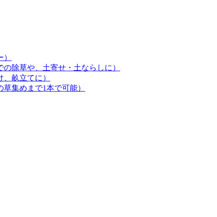
ー）
での除草や、土寄せ・土ならしに）
け、畝立てに）
の草集めまで1本で可能）