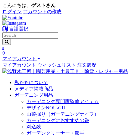
こんにちは、
ゲストさん
ログイン
アカウントの作成
言語選択
0
0
マイアカウント
マイアカウント
ウィッシュリスト
注文履歴
私たちについて
メディア掲載商品
ガーデニング用品
ガーデニング専門家監修アイテム
デザインNOU-GU
山菜掘り（ガーデニングナイフ）
ガーデニングにおすすめの鎌
刈込鋏
ガーデンクリーナー・熊手