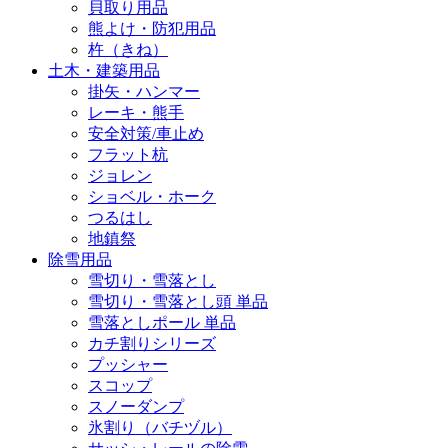
貝取り用品
熊よけ・防犯用品
杵（きね）
土木・建築用品
掛矢・ハンマー
レーキ・熊手
安全対策/車止め
フラット杭
ジョレン
ショベル・ホーク
つるはし
地鎮祭
除雪用品
雪切り・雪落とし
雪切り・雪落とし頭 単品
雪落としポール 単品
カチ割りシリーズ
プッシャー
スコップ
スノーダンプ
氷割り（バチヅル）