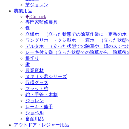
芝ジョレン
農業用品
Go back
専門家監修農具
鎌
立鎌ホー（立った状態での除草作業に・定番のホ
ワングリホー・クシ型ホー・窓ホー（立った状態
デルタホー（立った状態での除草や、畑のスジつ
レーキ付立鎌（立った状態での除草から、除草後
根切り
鍬
農業資材
ヌキサシ君シリーズ
収穫グッズ
フラット杭
鉈・手斧・木割
ジョレン
レーキ・熊手
ショベル
畜産用品
アウトドア・レジャー用品