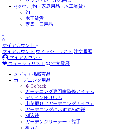
サッシ・レールの除雪
その他（鉤・家庭用品・木工雑貨）
鉤
木工雑貨
家庭・日用品
0
0
マイアカウント
マイアカウント
ウィッシュリスト
注文履歴
マイアカウント
ウィッシュリスト
注文履歴
メディア掲載商品
ガーデニング用品
Go back
ガーデニング専門家監修アイテム
デザインNOU-GU
山菜掘り（ガーデニングナイフ）
ガーデニングにおすすめの鎌
刈込鋏
ガーデンクリーナー・熊手
根カキ