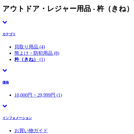
アウトドア・レジャー用品 - 杵（きね）
カテゴリ
貝取り用品
(4)
熊よけ・防犯用品
(8)
杵（きね）
(1)
価格
10,000円 ~ 29,999円 (1)
インフォメーション
お買い物ガイド