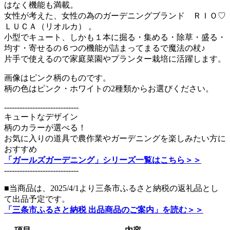
はなく機能も満載。
女性が考えた、女性の為のガーデニングブランド ＲＩＯ♡
ＬＵＣＡ（リオルカ） 。
小型でキュート、しかも１本に掘る・集める・除草・盛る・
均す・寄せるの６つの機能が詰まってまるで魔法の杖♪
片手で使えるので家庭菜園やプランター栽培に活躍します。
画像はピンク柄のものです。
柄の色はピンク・ホワイトの2種類からお選びください。
-----------------------------
キュートなデザイン
柄のカラーが選べる！
お気に入りの道具で農作業やガーデニングを楽しみたい方に
おすすめ
「ガールズガーデニング」シリーズ一覧はこちら＞＞
-----------------------------
■当商品は、2025/4/1より三条市ふるさと納税の返礼品とし
て出品予定です。
「三条市ふるさと納税 出品商品のご案内」を読む＞＞