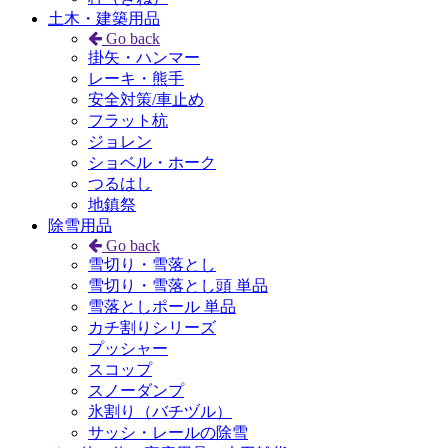
土木・建築用品
Go back
掛矢・ハンマー
レーキ・熊手
安全対策/車止め
フラット杭
ジョレン
ショベル・ホーク
つるはし
地鎮祭
除雪用品
Go back
雪切り・雪落とし
雪切り・雪落とし頭 単品
雪落としポール 単品
カチ割りシリーズ
プッシャー
スコップ
スノーダンプ
氷割り（バチヅル）
サッシ・レールの除雪