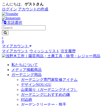
こんにちは、
ゲストさん
ログイン
アカウントの作成
言語選択
0
0
マイアカウント
マイアカウント
ウィッシュリスト
注文履歴
私たちについて
メディア掲載商品
ガーデニング用品
ガーデニング専門家監修アイテム
デザインNOU-GU
山菜掘り（ガーデニングナイフ）
ガーデニングにおすすめの鎌
刈込鋏
ガーデンクリーナー・熊手