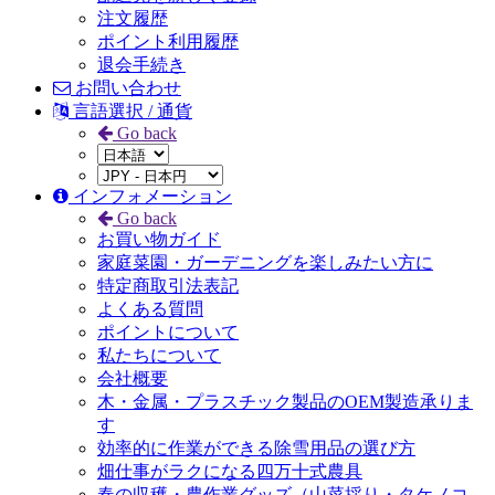
注文履歴
ポイント利用履歴
退会手続き
お問い合わせ
言語選択 / 通貨
Go back
インフォメーション
Go back
お買い物ガイド
家庭菜園・ガーデニングを楽しみたい方に
特定商取引法表記
よくある質問
ポイントについて
私たちについて
会社概要
木・金属・プラスチック製品のOEM製造承りま
す
効率的に作業ができる除雪用品の選び方
畑仕事がラクになる四万十式農具
春の収穫・農作業グッズ（山菜採り・タケノコ