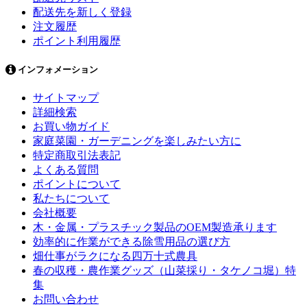
配送先を新しく登録
注文履歴
ポイント利用履歴
インフォメーション
サイトマップ
詳細検索
お買い物ガイド
家庭菜園・ガーデニングを楽しみたい方に
特定商取引法表記
よくある質問
ポイントについて
私たちについて
会社概要
木・金属・プラスチック製品のOEM製造承ります
効率的に作業ができる除雪用品の選び方
畑仕事がラクになる四万十式農具
春の収穫・農作業グッズ（山菜採り・タケノコ堀）特
集
お問い合わせ