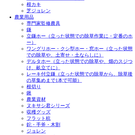
根カキ
芝ジョレン
農業用品
専門家監修農具
鎌
立鎌ホー（立った状態での除草作業に・定番のホ
ー）
ワングリホー・クシ型ホー・窓ホー（立った状態
での除草や、土寄せ・土ならしに）
デルタホー（立った状態での除草や、畑のスジつ
け、畝立てに）
レーキ付立鎌（立った状態での除草から、除草後
の草集めまで1本で可能）
根切り
鍬
農業資材
ヌキサシ君シリーズ
収穫グッズ
フラット杭
鉈・手斧・木割
ジョレン