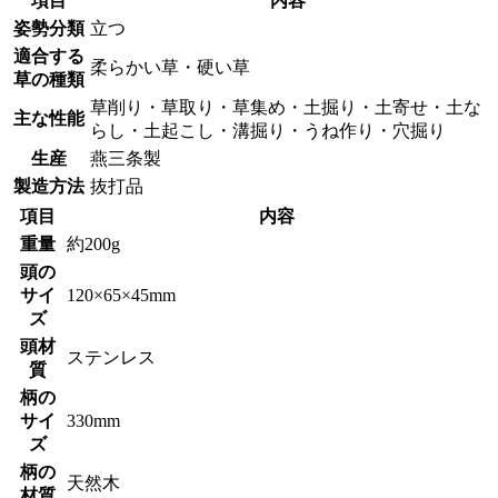
項目
内容
姿勢分類
立つ
適合する
柔らかい草・硬い草
草の種類
草削り・草取り・草集め・土掘り・土寄せ・土な
主な性能
らし・土起こし・溝掘り・うね作り・穴掘り
生産
燕三条製
製造方法
抜打品
項目
内容
重量
約200g
頭の
サイ
120×65×45mm
ズ
頭材
ステンレス
質
柄の
サイ
330mm
ズ
柄の
天然木
材質