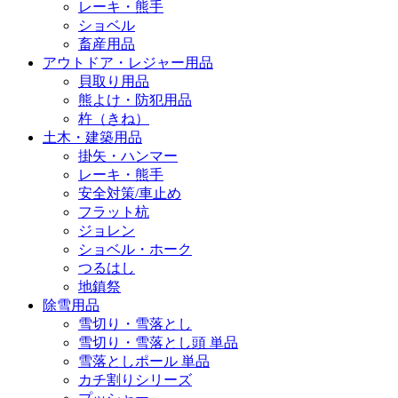
レーキ・熊手
ショベル
畜産用品
アウトドア・レジャー用品
貝取り用品
熊よけ・防犯用品
杵（きね）
土木・建築用品
掛矢・ハンマー
レーキ・熊手
安全対策/車止め
フラット杭
ジョレン
ショベル・ホーク
つるはし
地鎮祭
除雪用品
雪切り・雪落とし
雪切り・雪落とし頭 単品
雪落としポール 単品
カチ割りシリーズ