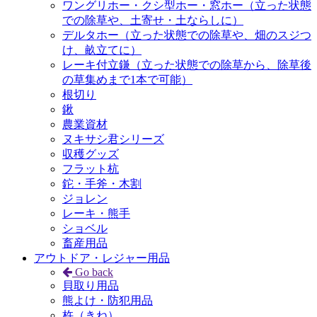
ワングリホー・クシ型ホー・窓ホー（立った状態
での除草や、土寄せ・土ならしに）
デルタホー（立った状態での除草や、畑のスジつ
け、畝立てに）
レーキ付立鎌（立った状態での除草から、除草後
の草集めまで1本で可能）
根切り
鍬
農業資材
ヌキサシ君シリーズ
収穫グッズ
フラット杭
鉈・手斧・木割
ジョレン
レーキ・熊手
ショベル
畜産用品
アウトドア・レジャー用品
Go back
貝取り用品
熊よけ・防犯用品
杵（きね）