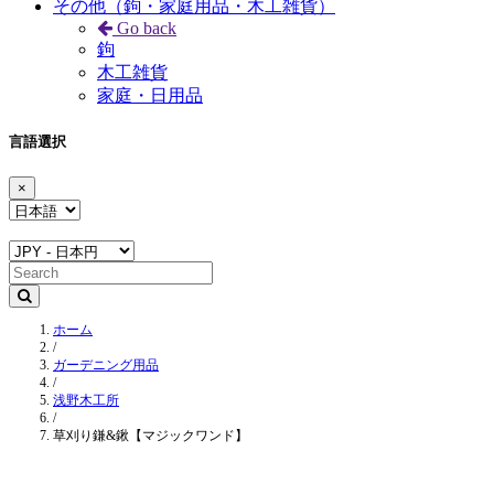
その他（鉤・家庭用品・木工雑貨）
Go back
鉤
木工雑貨
家庭・日用品
言語選択
×
ホーム
/
ガーデニング用品
/
浅野木工所
/
草刈り鎌&鍬【マジックワンド】