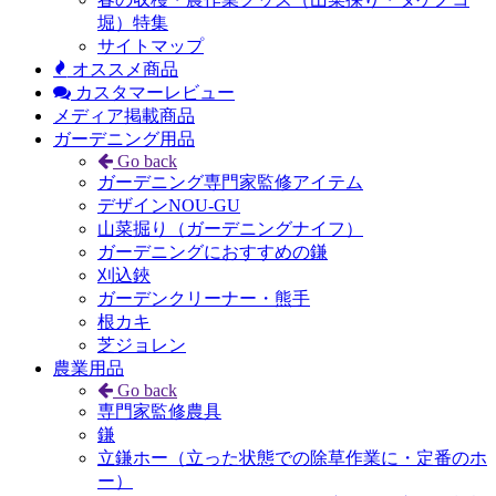
堀）特集
サイトマップ
オススメ商品
カスタマーレビュー
メディア掲載商品
ガーデニング用品
Go back
ガーデニング専門家監修アイテム
デザインNOU-GU
山菜掘り（ガーデニングナイフ）
ガーデニングにおすすめの鎌
刈込鋏
ガーデンクリーナー・熊手
根カキ
芝ジョレン
農業用品
Go back
専門家監修農具
鎌
立鎌ホー（立った状態での除草作業に・定番のホ
ー）