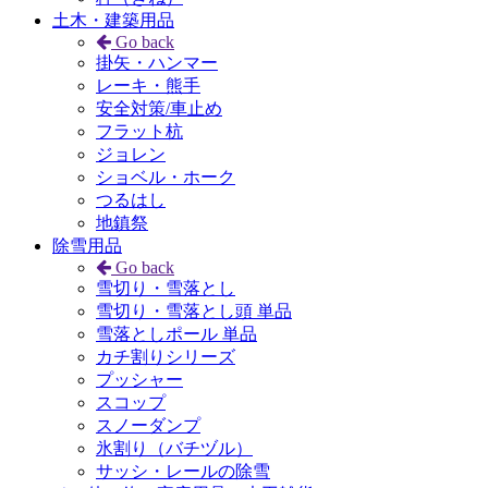
土木・建築用品
Go back
掛矢・ハンマー
レーキ・熊手
安全対策/車止め
フラット杭
ジョレン
ショベル・ホーク
つるはし
地鎮祭
除雪用品
Go back
雪切り・雪落とし
雪切り・雪落とし頭 単品
雪落としポール 単品
カチ割りシリーズ
プッシャー
スコップ
スノーダンプ
氷割り（バチヅル）
サッシ・レールの除雪