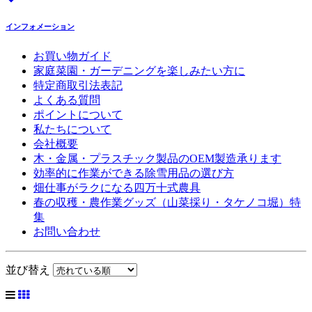
インフォメーション
お買い物ガイド
家庭菜園・ガーデニングを楽しみたい方に
特定商取引法表記
よくある質問
ポイントについて
私たちについて
会社概要
木・金属・プラスチック製品のOEM製造承ります
効率的に作業ができる除雪用品の選び方
畑仕事がラクになる四万十式農具
春の収穫・農作業グッズ（山菜採り・タケノコ堀）特
集
お問い合わせ
並び替え