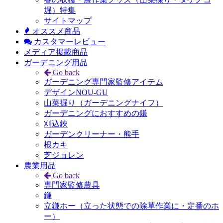
堀）特集
サイトマップ
オススメ商品
カスタマーレビュー
メディア掲載商品
ガーデニング用品
Go back
ガーデニング専門家監修アイテム
デザインNOU-GU
山菜掘り（ガーデニングナイフ）
ガーデニングにおすすめの鎌
刈込鋏
ガーデンクリーナー・熊手
根カキ
芝ジョレン
農業用品
Go back
専門家監修農具
鎌
立鎌ホー（立った状態での除草作業に・定番のホ
ー）