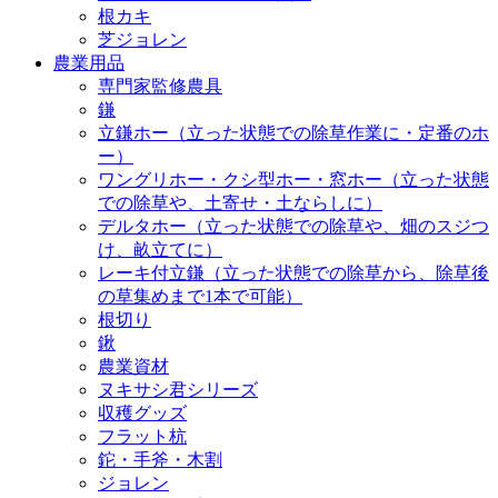
根カキ
芝ジョレン
農業用品
専門家監修農具
鎌
立鎌ホー（立った状態での除草作業に・定番のホ
ー）
ワングリホー・クシ型ホー・窓ホー（立った状態
での除草や、土寄せ・土ならしに）
デルタホー（立った状態での除草や、畑のスジつ
け、畝立てに）
レーキ付立鎌（立った状態での除草から、除草後
の草集めまで1本で可能）
根切り
鍬
農業資材
ヌキサシ君シリーズ
収穫グッズ
フラット杭
鉈・手斧・木割
ジョレン