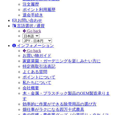
注文履歴
ポイント利用履歴
退会手続き
お問い合わせ
言語選択 / 通貨
Go back
インフォメーション
Go back
お買い物ガイド
家庭菜園・ガーデニングを楽しみたい方に
特定商取引法表記
よくある質問
ポイントについて
私たちについて
会社概要
木・金属・プラスチック製品のOEM製造承りま
す
効率的に作業ができる除雪用品の選び方
畑仕事がラクになる四万十式農具
春の収穫・農作業グッズ（山菜採り・タケノコ