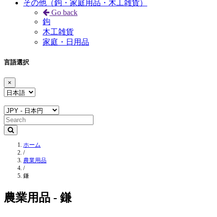
その他（鉤・家庭用品・木工雑貨）
Go back
鉤
木工雑貨
家庭・日用品
言語選択
×
ホーム
/
農業用品
/
鎌
農業用品 - 鎌