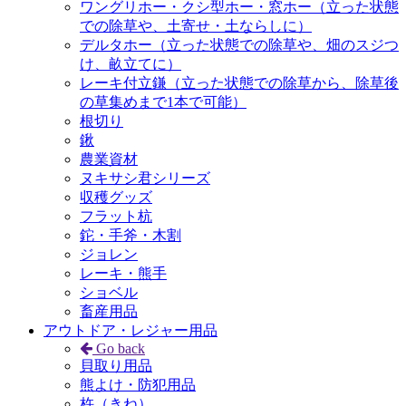
ワングリホー・クシ型ホー・窓ホー（立った状態
での除草や、土寄せ・土ならしに）
デルタホー（立った状態での除草や、畑のスジつ
け、畝立てに）
レーキ付立鎌（立った状態での除草から、除草後
の草集めまで1本で可能）
根切り
鍬
農業資材
ヌキサシ君シリーズ
収穫グッズ
フラット杭
鉈・手斧・木割
ジョレン
レーキ・熊手
ショベル
畜産用品
アウトドア・レジャー用品
Go back
貝取り用品
熊よけ・防犯用品
杵（きね）