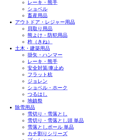
レーキ・熊手
ショベル
畜産用品
アウトドア・レジャー用品
貝取り用品
熊よけ・防犯用品
杵（きね）
土木・建築用品
掛矢・ハンマー
レーキ・熊手
安全対策/車止め
フラット杭
ジョレン
ショベル・ホーク
つるはし
地鎮祭
除雪用品
雪切り・雪落とし
雪切り・雪落とし頭 単品
雪落としポール 単品
カチ割りシリーズ