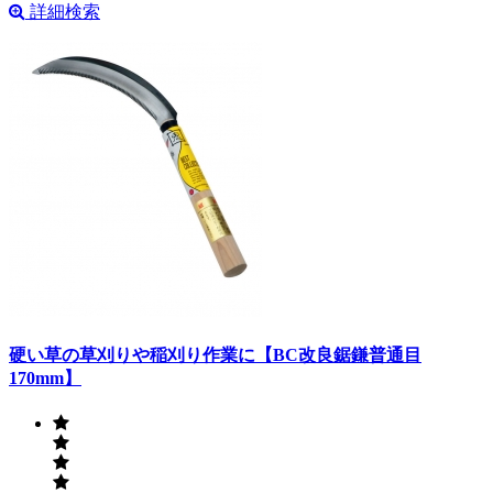
詳細検索
硬い草の草刈りや稲刈り作業に【BC改良鋸鎌普通目
170mm】