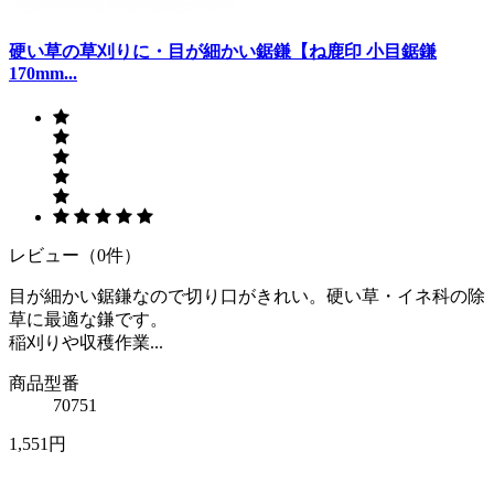
硬い草の草刈りに・目が細かい鋸鎌【ね鹿印 小目鋸鎌
170mm...
レビュー（0件）
目が細かい鋸鎌なので切り口がきれい。硬い草・イネ科の除
草に最適な鎌です。
稲刈りや収穫作業...
商品型番
70751
1,551円