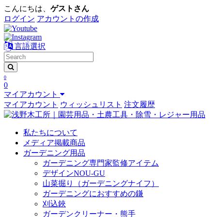
こんにちは、
ゲストさん
ログイン
アカウントの作成
言語選択
0
0
マイアカウント
マイアカウント
ウィッシュリスト
注文履歴
私たちについて
メディア掲載商品
ガーデニング用品
ガーデニング専門家監修アイテム
デザインNOU-GU
山菜掘り（ガーデニングナイフ）
ガーデニングにおすすめの鎌
刈込鋏
ガーデンクリーナー・熊手