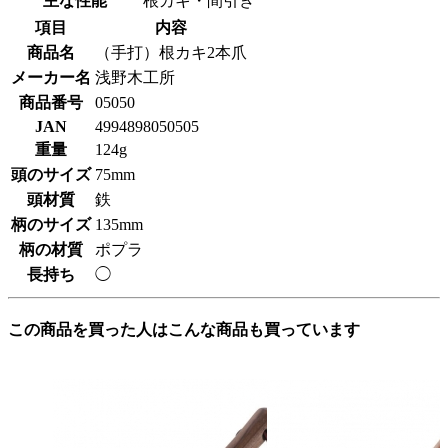
主な性能
根カキ・間引き
項目
内容
商品名
（手打）根カキ2本爪
メーカー名
浅野木工所
商品番号
05050
JAN
4994898050505
重量
124g
頭のサイズ
75mm
頭材質
鉄
柄のサイズ
135mm
柄の材質
ポプラ
長持ち
◯
この商品を買った人はこんな商品も買っています