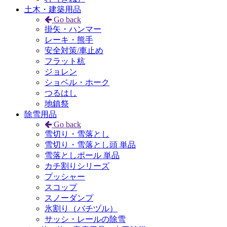
土木・建築用品
Go back
掛矢・ハンマー
レーキ・熊手
安全対策/車止め
フラット杭
ジョレン
ショベル・ホーク
つるはし
地鎮祭
除雪用品
Go back
雪切り・雪落とし
雪切り・雪落とし頭 単品
雪落としポール 単品
カチ割りシリーズ
プッシャー
スコップ
スノーダンプ
氷割り（バチヅル）
サッシ・レールの除雪