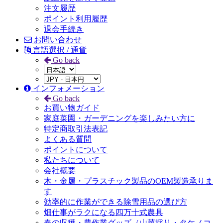
注文履歴
ポイント利用履歴
退会手続き
お問い合わせ
言語選択 / 通貨
Go back
インフォメーション
Go back
お買い物ガイド
家庭菜園・ガーデニングを楽しみたい方に
特定商取引法表記
よくある質問
ポイントについて
私たちについて
会社概要
木・金属・プラスチック製品のOEM製造承りま
す
効率的に作業ができる除雪用品の選び方
畑仕事がラクになる四万十式農具
春の収穫・農作業グッズ（山菜採り・タケノコ