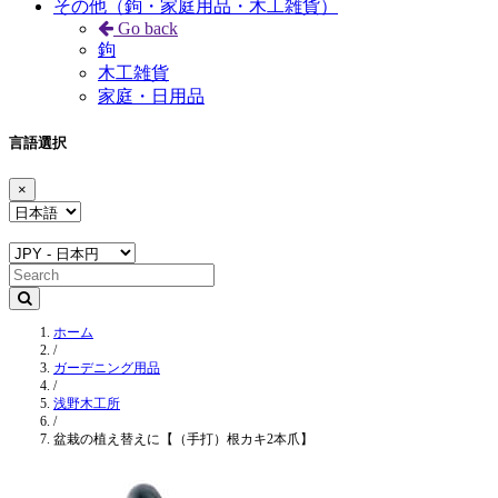
その他（鉤・家庭用品・木工雑貨）
Go back
鉤
木工雑貨
家庭・日用品
言語選択
×
ホーム
/
ガーデニング用品
/
浅野木工所
/
盆栽の植え替えに【（手打）根カキ2本爪】