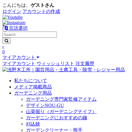
こんにちは、
ゲストさん
ログイン
アカウントの作成
言語選択
0
0
マイアカウント
マイアカウント
ウィッシュリスト
注文履歴
私たちについて
メディア掲載商品
ガーデニング用品
ガーデニング専門家監修アイテム
デザインNOU-GU
山菜掘り（ガーデニングナイフ）
ガーデニングにおすすめの鎌
刈込鋏
ガーデンクリーナー・熊手