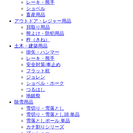
レーキ・熊手
ショベル
畜産用品
アウトドア・レジャー用品
貝取り用品
熊よけ・防犯用品
杵（きね）
土木・建築用品
掛矢・ハンマー
レーキ・熊手
安全対策/車止め
フラット杭
ジョレン
ショベル・ホーク
つるはし
地鎮祭
除雪用品
雪切り・雪落とし
雪切り・雪落とし頭 単品
雪落としポール 単品
カチ割りシリーズ