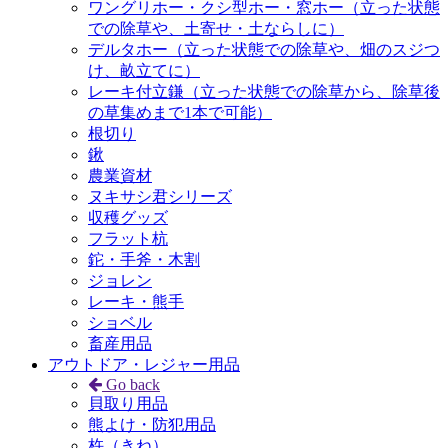
ワングリホー・クシ型ホー・窓ホー（立った状態
での除草や、土寄せ・土ならしに）
デルタホー（立った状態での除草や、畑のスジつ
け、畝立てに）
レーキ付立鎌（立った状態での除草から、除草後
の草集めまで1本で可能）
根切り
鍬
農業資材
ヌキサシ君シリーズ
収穫グッズ
フラット杭
鉈・手斧・木割
ジョレン
レーキ・熊手
ショベル
畜産用品
アウトドア・レジャー用品
Go back
貝取り用品
熊よけ・防犯用品
杵（きね）