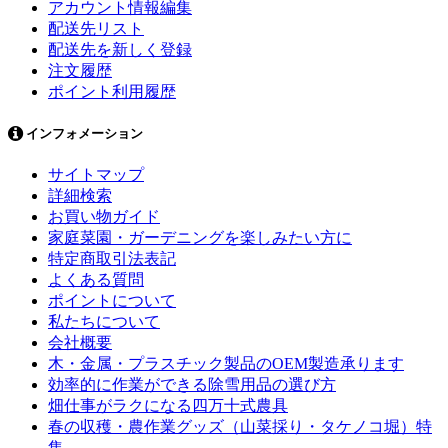
アカウント情報編集
配送先リスト
配送先を新しく登録
注文履歴
ポイント利用履歴
インフォメーション
サイトマップ
詳細検索
お買い物ガイド
家庭菜園・ガーデニングを楽しみたい方に
特定商取引法表記
よくある質問
ポイントについて
私たちについて
会社概要
木・金属・プラスチック製品のOEM製造承ります
効率的に作業ができる除雪用品の選び方
畑仕事がラクになる四万十式農具
春の収穫・農作業グッズ（山菜採り・タケノコ堀）特
集