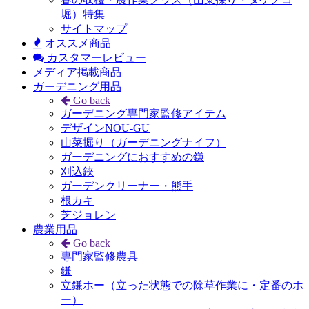
堀）特集
サイトマップ
オススメ商品
カスタマーレビュー
メディア掲載商品
ガーデニング用品
Go back
ガーデニング専門家監修アイテム
デザインNOU-GU
山菜掘り（ガーデニングナイフ）
ガーデニングにおすすめの鎌
刈込鋏
ガーデンクリーナー・熊手
根カキ
芝ジョレン
農業用品
Go back
専門家監修農具
鎌
立鎌ホー（立った状態での除草作業に・定番のホ
ー）