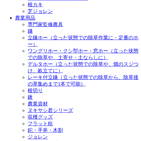
根カキ
芝ジョレン
農業用品
専門家監修農具
鎌
立鎌ホー（立った状態での除草作業に・定番のホ
ー）
ワングリホー・クシ型ホー・窓ホー（立った状態
での除草や、土寄せ・土ならしに）
デルタホー（立った状態での除草や、畑のスジつ
け、畝立てに）
レーキ付立鎌（立った状態での除草から、除草後
の草集めまで1本で可能）
根切り
鍬
農業資材
ヌキサシ君シリーズ
収穫グッズ
フラット杭
鉈・手斧・木割
ジョレン