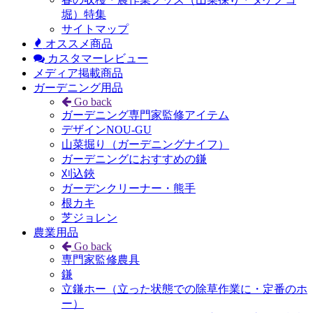
堀）特集
サイトマップ
オススメ商品
カスタマーレビュー
メディア掲載商品
ガーデニング用品
Go back
ガーデニング専門家監修アイテム
デザインNOU-GU
山菜掘り（ガーデニングナイフ）
ガーデニングにおすすめの鎌
刈込鋏
ガーデンクリーナー・熊手
根カキ
芝ジョレン
農業用品
Go back
専門家監修農具
鎌
立鎌ホー（立った状態での除草作業に・定番のホ
ー）