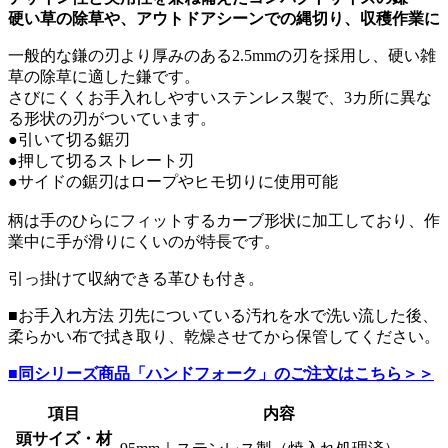
硬い草の除草や、アウトドアシーンでの縄切り、収穫作業に
一般的な鎌の刃より厚みのある2.5mmの刃を採用し、硬い雑
草の除草に適した鎌です。
さびにくくお手入れしやすいステンレス製で、3カ所に異な
る形状の刃がついています。
●引いて切る鋸刃
●押して切るストレート刃
●サイドの鋸刃はロープやヒモ切りに使用可能
柄は手のひらにフィットするカーブ形状に加工しており、作
業中に手が滑りにくいのが特長です。
引っ掛けて収納できる革ひも付き。
■お手入れ方法 刃先についている汚れを水で洗い流した後、
柔らかい布で拭き取り、乾燥させてから保管してください。
■同シリーズ商品「ハンドフォーク」のご注文はこちら＞＞
項目
内容
頭サイズ・材