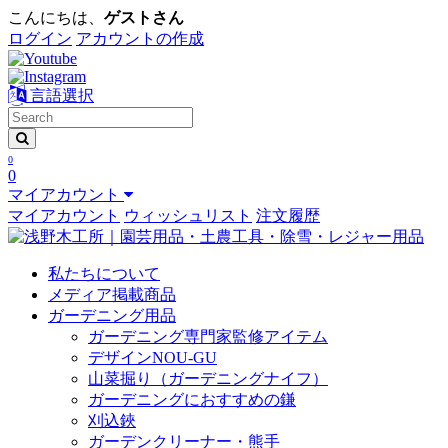
こんにちは、
ゲストさん
ログイン
アカウントの作成
言語選択
0
0
マイアカウント
マイアカウント
ウィッシュリスト
注文履歴
私たちについて
メディア掲載商品
ガーデニング用品
ガーデニング専門家監修アイテム
デザインNOU-GU
山菜掘り（ガーデニングナイフ）
ガーデニングにおすすめの鎌
刈込鋏
ガーデンクリーナー・熊手