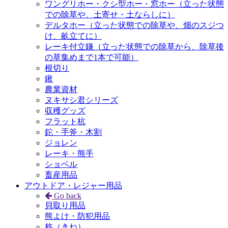
ワングリホー・クシ型ホー・窓ホー（立った状態
での除草や、土寄せ・土ならしに）
デルタホー（立った状態での除草や、畑のスジつ
け、畝立てに）
レーキ付立鎌（立った状態での除草から、除草後
の草集めまで1本で可能）
根切り
鍬
農業資材
ヌキサシ君シリーズ
収穫グッズ
フラット杭
鉈・手斧・木割
ジョレン
レーキ・熊手
ショベル
畜産用品
アウトドア・レジャー用品
Go back
貝取り用品
熊よけ・防犯用品
杵（きね）