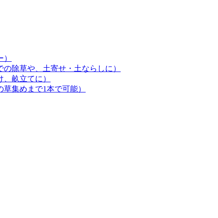
ー）
での除草や、土寄せ・土ならしに）
け、畝立てに）
の草集めまで1本で可能）