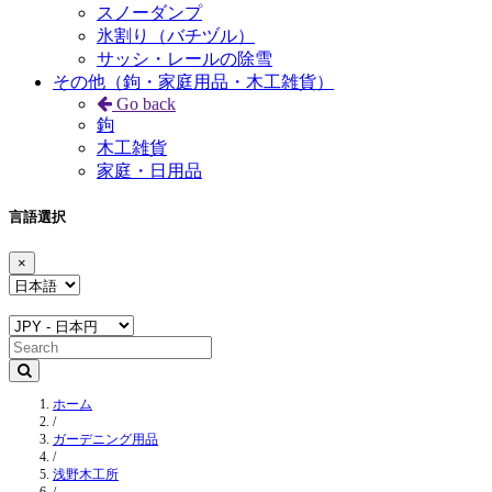
スノーダンプ
氷割り（バチヅル）
サッシ・レールの除雪
その他（鉤・家庭用品・木工雑貨）
Go back
鉤
木工雑貨
家庭・日用品
言語選択
×
ホーム
/
ガーデニング用品
/
浅野木工所