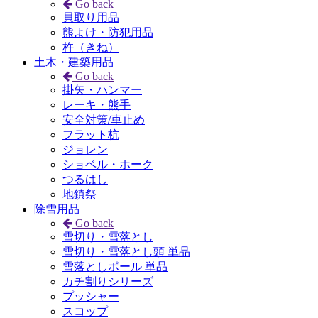
Go back
貝取り用品
熊よけ・防犯用品
杵（きね）
土木・建築用品
Go back
掛矢・ハンマー
レーキ・熊手
安全対策/車止め
フラット杭
ジョレン
ショベル・ホーク
つるはし
地鎮祭
除雪用品
Go back
雪切り・雪落とし
雪切り・雪落とし頭 単品
雪落としポール 単品
カチ割りシリーズ
プッシャー
スコップ