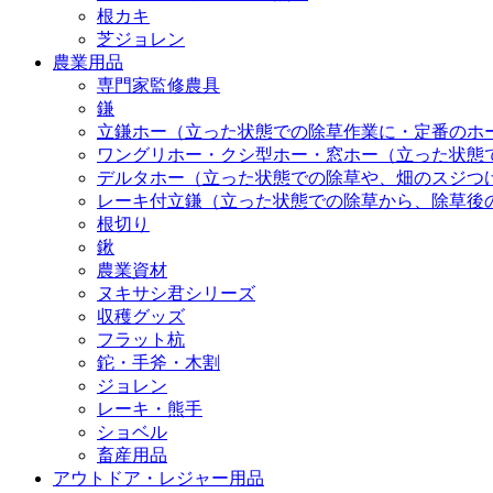
根カキ
芝ジョレン
農業用品
専門家監修農具
鎌
立鎌ホー（立った状態での除草作業に・定番のホ
ワングリホー・クシ型ホー・窓ホー（立った状態
デルタホー（立った状態での除草や、畑のスジつ
レーキ付立鎌（立った状態での除草から、除草後
根切り
鍬
農業資材
ヌキサシ君シリーズ
収穫グッズ
フラット杭
鉈・手斧・木割
ジョレン
レーキ・熊手
ショベル
畜産用品
アウトドア・レジャー用品