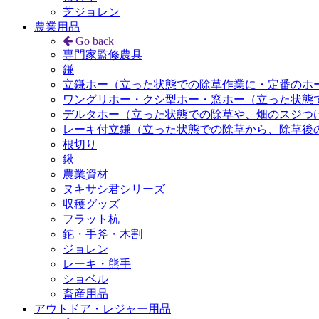
芝ジョレン
農業用品
Go back
専門家監修農具
鎌
立鎌ホー（立った状態での除草作業に・定番のホ
ワングリホー・クシ型ホー・窓ホー（立った状態
デルタホー（立った状態での除草や、畑のスジつ
レーキ付立鎌（立った状態での除草から、除草後
根切り
鍬
農業資材
ヌキサシ君シリーズ
収穫グッズ
フラット杭
鉈・手斧・木割
ジョレン
レーキ・熊手
ショベル
畜産用品
アウトドア・レジャー用品