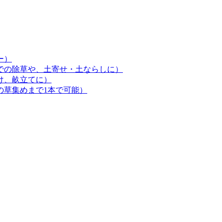
ー）
での除草や、土寄せ・土ならしに）
け、畝立てに）
の草集めまで1本で可能）