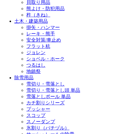
貝取り用品
熊よけ・防犯用品
杵（きね）
土木・建築用品
掛矢・ハンマー
レーキ・熊手
安全対策/車止め
フラット杭
ジョレン
ショベル・ホーク
つるはし
地鎮祭
除雪用品
雪切り・雪落とし
雪切り・雪落とし頭 単品
雪落としポール 単品
カチ割りシリーズ
プッシャー
スコップ
スノーダンプ
氷割り（バチヅル）