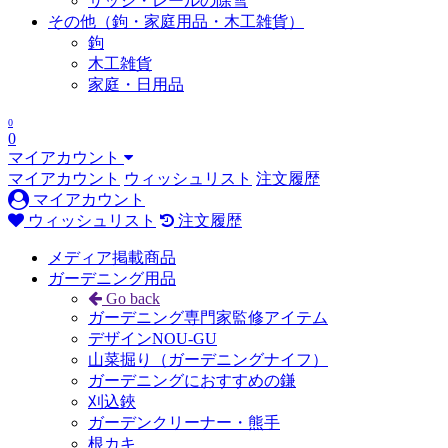
サッシ・レールの除雪
その他（鉤・家庭用品・木工雑貨）
鉤
木工雑貨
家庭・日用品
0
0
マイアカウント
マイアカウント
ウィッシュリスト
注文履歴
マイアカウント
ウィッシュリスト
注文履歴
メディア掲載商品
ガーデニング用品
Go back
ガーデニング専門家監修アイテム
デザインNOU-GU
山菜掘り（ガーデニングナイフ）
ガーデニングにおすすめの鎌
刈込鋏
ガーデンクリーナー・熊手
根カキ