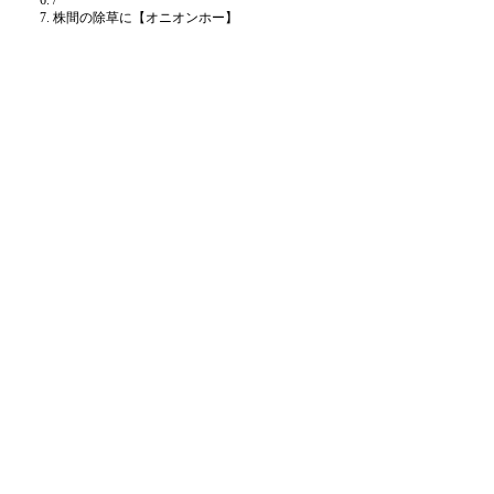
/
株間の除草に【オニオンホー】