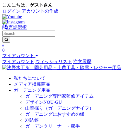
こんにちは、
ゲストさん
ログイン
アカウントの作成
言語選択
0
0
マイアカウント
マイアカウント
ウィッシュリスト
注文履歴
私たちについて
メディア掲載商品
ガーデニング用品
ガーデニング専門家監修アイテム
デザインNOU-GU
山菜掘り（ガーデニングナイフ）
ガーデニングにおすすめの鎌
刈込鋏
ガーデンクリーナー・熊手