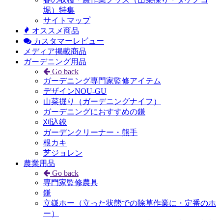
堀）特集
サイトマップ
オススメ商品
カスタマーレビュー
メディア掲載商品
ガーデニング用品
Go back
ガーデニング専門家監修アイテム
デザインNOU-GU
山菜掘り（ガーデニングナイフ）
ガーデニングにおすすめの鎌
刈込鋏
ガーデンクリーナー・熊手
根カキ
芝ジョレン
農業用品
Go back
専門家監修農具
鎌
立鎌ホー（立った状態での除草作業に・定番のホ
ー）