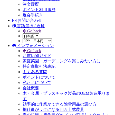
注文履歴
ポイント利用履歴
退会手続き
お問い合わせ
言語選択 / 通貨
Go back
インフォメーション
Go back
お買い物ガイド
家庭菜園・ガーデニングを楽しみたい方に
特定商取引法表記
よくある質問
ポイントについて
私たちについて
会社概要
木・金属・プラスチック製品のOEM製造承りま
す
効率的に作業ができる除雪用品の選び方
畑仕事がラクになる四万十式農具
春の収穫・農作業グッズ（山菜採り・タケノコ