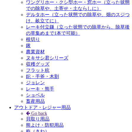
ワングリホー・クシ型ホー・窓ホー（立った状態
での除草や、土寄せ・土ならしに）
デルタホー（立った状態での除草や、畑のスジつ
け、畝立てに）
レーキ付立鎌（立った状態での除草から、除草後
の草集めまで1本で可能）
根切り
鍬
農業資材
ヌキサシ君シリーズ
収穫グッズ
フラット杭
鉈・手斧・木割
ジョレン
レーキ・熊手
ショベル
畜産用品
アウトドア・レジャー用品
Go back
貝取り用品
熊よけ・防犯用品
杵（きね）