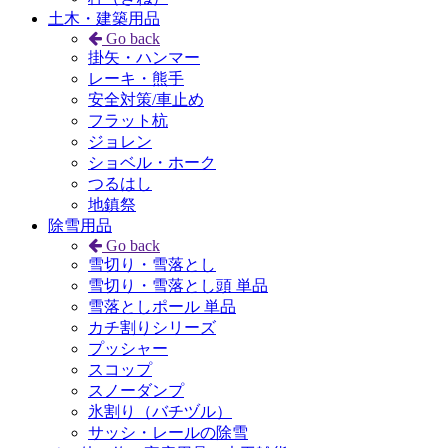
土木・建築用品
Go back
掛矢・ハンマー
レーキ・熊手
安全対策/車止め
フラット杭
ジョレン
ショベル・ホーク
つるはし
地鎮祭
除雪用品
Go back
雪切り・雪落とし
雪切り・雪落とし頭 単品
雪落としポール 単品
カチ割りシリーズ
プッシャー
スコップ
スノーダンプ
氷割り（バチヅル）
サッシ・レールの除雪