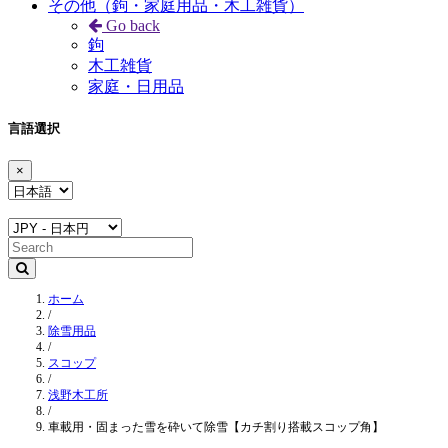
その他（鉤・家庭用品・木工雑貨）
Go back
鉤
木工雑貨
家庭・日用品
言語選択
×
ホーム
/
除雪用品
/
スコップ
/
浅野木工所
/
車載用・固まった雪を砕いて除雪【カチ割り搭載スコップ角】