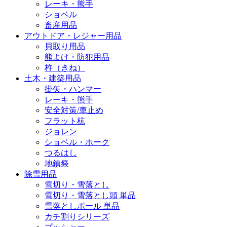
レーキ・熊手
ショベル
畜産用品
アウトドア・レジャー用品
貝取り用品
熊よけ・防犯用品
杵（きね）
土木・建築用品
掛矢・ハンマー
レーキ・熊手
安全対策/車止め
フラット杭
ジョレン
ショベル・ホーク
つるはし
地鎮祭
除雪用品
雪切り・雪落とし
雪切り・雪落とし頭 単品
雪落としポール 単品
カチ割りシリーズ