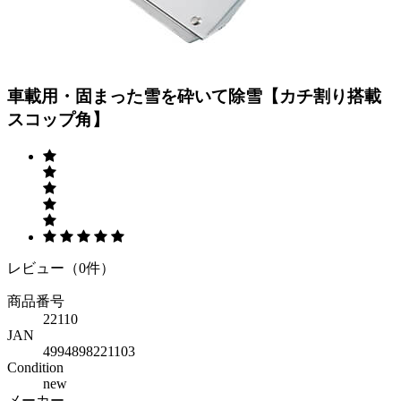
Previous
Next
車載用・固まった雪を砕いて除雪【カチ割り搭載
スコップ角】
レビュー（0件）
商品番号
22110
JAN
4994898221103
Condition
new
メーカー