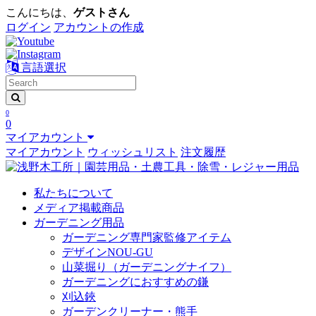
こんにちは、
ゲストさん
ログイン
アカウントの作成
言語選択
0
0
マイアカウント
マイアカウント
ウィッシュリスト
注文履歴
私たちについて
メディア掲載商品
ガーデニング用品
ガーデニング専門家監修アイテム
デザインNOU-GU
山菜掘り（ガーデニングナイフ）
ガーデニングにおすすめの鎌
刈込鋏
ガーデンクリーナー・熊手