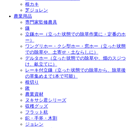
根カキ
芝ジョレン
農業用品
専門家監修農具
鎌
立鎌ホー（立った状態での除草作業に・定番のホ
ー）
ワングリホー・クシ型ホー・窓ホー（立った状態
での除草や、土寄せ・土ならしに）
デルタホー（立った状態での除草や、畑のスジつ
け、畝立てに）
レーキ付立鎌（立った状態での除草から、除草後
の草集めまで1本で可能）
根切り
鍬
農業資材
ヌキサシ君シリーズ
収穫グッズ
フラット杭
鉈・手斧・木割
ジョレン