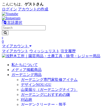
こんにちは、
ゲストさん
ログイン
アカウントの作成
言語選択
0
0
マイアカウント
マイアカウント
ウィッシュリスト
注文履歴
私たちについて
メディア掲載商品
ガーデニング用品
ガーデニング専門家監修アイテム
デザインNOU-GU
山菜掘り（ガーデニングナイフ）
ガーデニングにおすすめの鎌
刈込鋏
ガーデンクリーナー・熊手