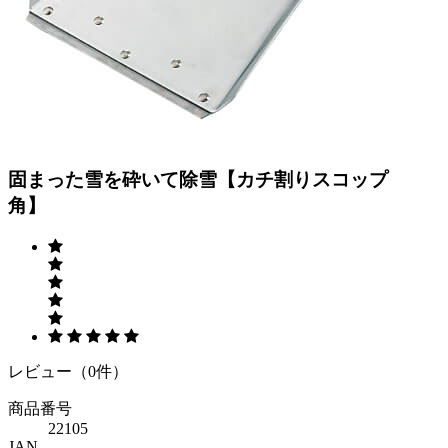
Previous
Next
固まった雪を砕いて除雪【カチ割りスコップ
角】
レビュー（0件）
商品番号
22105
JAN