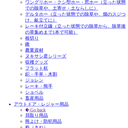
ワングリホー・クシ型ホー・窓ホー（立った状態
での除草や、土寄せ・土ならしに）
デルタホー（立った状態での除草や、畑のスジつ
け、畝立てに）
レーキ付立鎌（立った状態での除草から、除草後
の草集めまで1本で可能）
根切り
鍬
農業資材
ヌキサシ君シリーズ
収穫グッズ
フラット杭
鉈・手斧・木割
ジョレン
レーキ・熊手
ショベル
畜産用品
アウトドア・レジャー用品
Go back
貝取り用品
熊よけ・防犯用品
杵（きね）