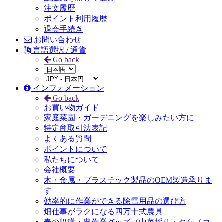
注文履歴
ポイント利用履歴
退会手続き
お問い合わせ
言語選択 / 通貨
Go back
インフォメーション
Go back
お買い物ガイド
家庭菜園・ガーデニングを楽しみたい方に
特定商取引法表記
よくある質問
ポイントについて
私たちについて
会社概要
木・金属・プラスチック製品のOEM製造承りま
す
効率的に作業ができる除雪用品の選び方
畑仕事がラクになる四万十式農具
春の収穫・農作業グッズ（山菜採り・タケノコ