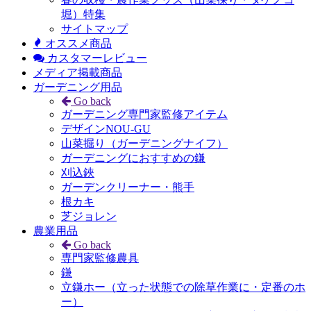
堀）特集
サイトマップ
オススメ商品
カスタマーレビュー
メディア掲載商品
ガーデニング用品
Go back
ガーデニング専門家監修アイテム
デザインNOU-GU
山菜掘り（ガーデニングナイフ）
ガーデニングにおすすめの鎌
刈込鋏
ガーデンクリーナー・熊手
根カキ
芝ジョレン
農業用品
Go back
専門家監修農具
鎌
立鎌ホー（立った状態での除草作業に・定番のホ
ー）