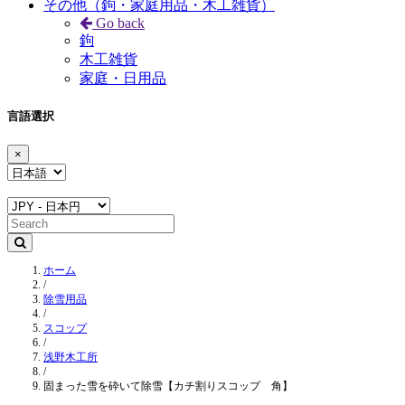
その他（鉤・家庭用品・木工雑貨）
Go back
鉤
木工雑貨
家庭・日用品
言語選択
×
ホーム
/
除雪用品
/
スコップ
/
浅野木工所
/
固まった雪を砕いて除雪【カチ割りスコップ 角】