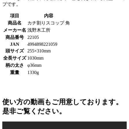
プです。
項目
内容
商品名
カチ割りスコップ 角
メーカー名
浅野木工所
商品番号
22105
JAN
4994898221059
頭サイズ
255×310mm
全長サイズ
1030mm
柄の太さ
φ36mm
重量
1330g
使い方の動画もご用意しております。
是非ご覧ください。