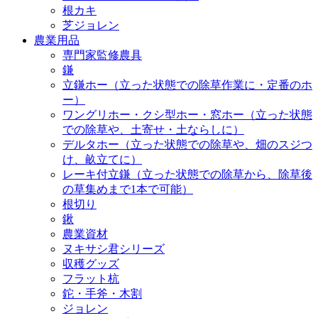
根カキ
芝ジョレン
農業用品
専門家監修農具
鎌
立鎌ホー（立った状態での除草作業に・定番のホ
ー）
ワングリホー・クシ型ホー・窓ホー（立った状態
での除草や、土寄せ・土ならしに）
デルタホー（立った状態での除草や、畑のスジつ
け、畝立てに）
レーキ付立鎌（立った状態での除草から、除草後
の草集めまで1本で可能）
根切り
鍬
農業資材
ヌキサシ君シリーズ
収穫グッズ
フラット杭
鉈・手斧・木割
ジョレン