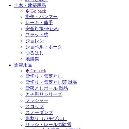
土木・建築用品
Go back
掛矢・ハンマー
レーキ・熊手
安全対策/車止め
フラット杭
ジョレン
ショベル・ホーク
つるはし
地鎮祭
除雪用品
Go back
雪切り・雪落とし
雪切り・雪落とし頭 単品
雪落としポール 単品
カチ割りシリーズ
プッシャー
スコップ
スノーダンプ
氷割り（バチヅル）
サッシ・レールの除雪