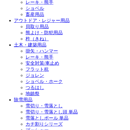
レーキ・熊手
ショベル
畜産用品
アウトドア・レジャー用品
貝取り用品
熊よけ・防犯用品
杵（きね）
土木・建築用品
掛矢・ハンマー
レーキ・熊手
安全対策/車止め
フラット杭
ジョレン
ショベル・ホーク
つるはし
地鎮祭
除雪用品
雪切り・雪落とし
雪切り・雪落とし頭 単品
雪落としポール 単品
カチ割りシリーズ