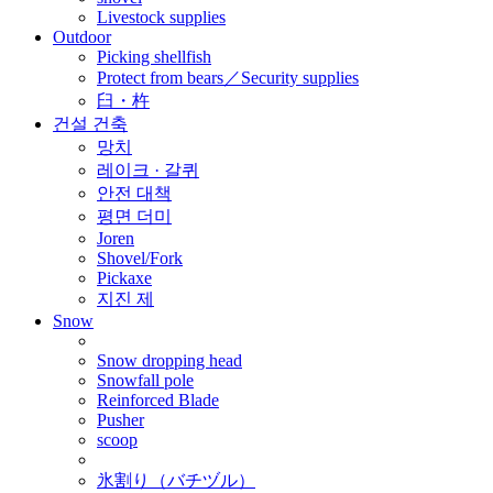
Livestock supplies
Outdoor
Picking shellfish
Protect from bears／Security supplies
臼・杵
건설 건축
망치
레이크 · 갈퀴
안전 대책
평면 더미
Joren
Shovel/Fork
Pickaxe
지진 제
Snow
Snow dropping head
Snowfall pole
Reinforced Blade
Pusher
scoop
氷割り（バチヅル）