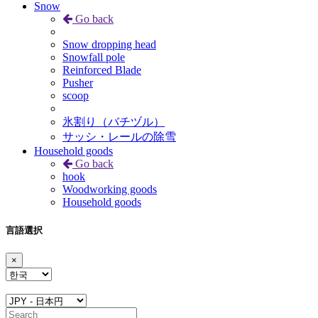
Snow
Go back
Snow dropping head
Snowfall pole
Reinforced Blade
Pusher
scoop
氷割り（バチヅル）
サッシ・レールの除雪
Household goods
Go back
hook
Woodworking goods
Household goods
言語選択
×