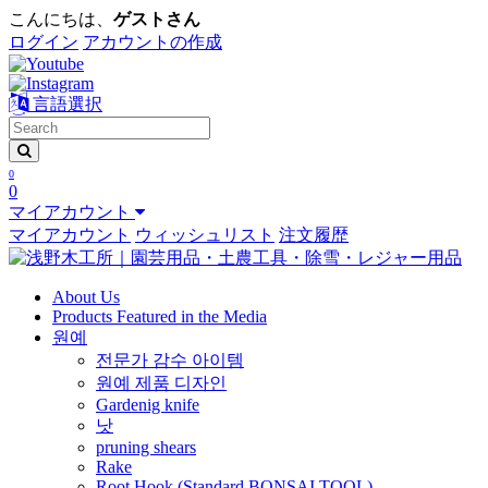
こんにちは、
ゲストさん
ログイン
アカウントの作成
言語選択
0
0
マイアカウント
マイアカウント
ウィッシュリスト
注文履歴
About Us
Products Featured in the Media
원예
전문가 감수 아이템
원예 제품 디자인
Gardenig knife
낫
pruning shears
Rake
Root Hook (Standard BONSAI TOOL)