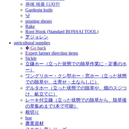
원예 제품 디자인
Gardenig knife
낫
pruning shears
Rake
Root Hook (Standard BONSAI TOOL)
芝ジョレン
agricultural supplies
Go back
Expert farmer directing items
Sickle
立鎌ホー（立った状態での除草作業に・定番のホ
ー）
ワングリホー・クシ型ホー・窓ホー（立った状態
での除草や、土寄せ・土ならしに）
デルタホー（立った状態での除草や、畑のスジつ
け、畝立てに）
レーキ付立鎌（立った状態での除草から、除草後
の草集めまで1本で可能）
根切り
hoe
農業資材