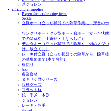
芝ジョレン
agricultural supplies
Expert farmer directing items
Sickle
立鎌ホー（立った状態での除草作業に・定番のホ
ー）
ワングリホー・クシ型ホー・窓ホー（立った状態
での除草や、土寄せ・土ならしに）
デルタホー（立った状態での除草や、畑のスジつ
け、畝立てに）
レーキ付立鎌（立った状態での除草から、除草後
の草集めまで1本で可能）
根切り
hoe
農業資材
ヌキサシ君シリーズ
収穫グッズ
フラット杭
鉈・手斧・木割
ジョレン
レーキ・熊手
shovel