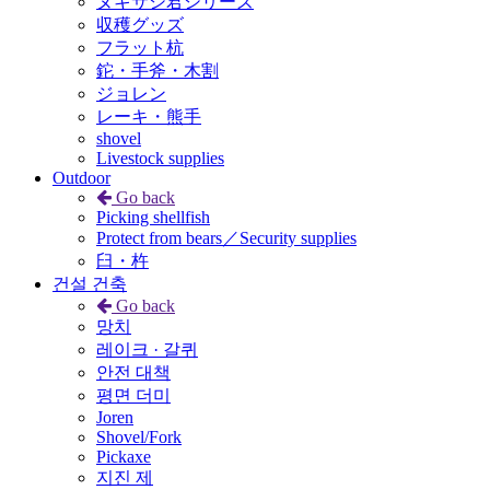
ヌキサシ君シリーズ
収穫グッズ
フラット杭
鉈・手斧・木割
ジョレン
レーキ・熊手
shovel
Livestock supplies
Outdoor
Go back
Picking shellfish
Protect from bears／Security supplies
臼・杵
건설 건축
Go back
망치
레이크 · 갈퀴
안전 대책
평면 더미
Joren
Shovel/Fork
Pickaxe
지진 제