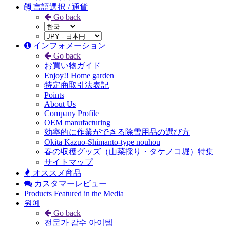
言語選択 / 通貨
Go back
インフォメーション
Go back
お買い物ガイド
Enjoy!! Home garden
特定商取引法表記
Points
About Us
Company Profile
OEM manufacturing
効率的に作業ができる除雪用品の選び方
Okita Kazuo-Shimanto-type nouhou
春の収穫グッズ（山菜採り・タケノコ堀）特集
サイトマップ
オススメ商品
カスタマーレビュー
Products Featured in the Media
원예
Go back
전문가 감수 아이템