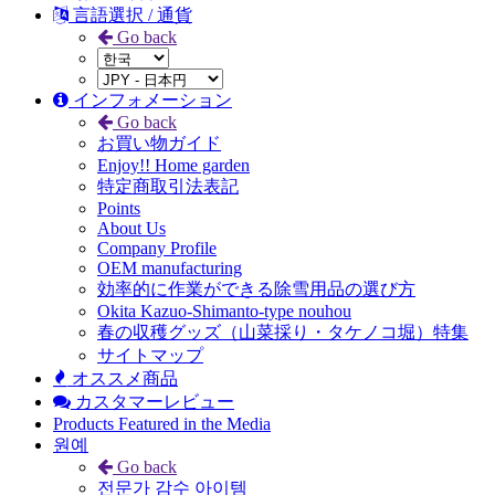
言語選択 / 通貨
Go back
インフォメーション
Go back
お買い物ガイド
Enjoy!! Home garden
特定商取引法表記
Points
About Us
Company Profile
OEM manufacturing
効率的に作業ができる除雪用品の選び方
Okita Kazuo-Shimanto-type nouhou
春の収穫グッズ（山菜採り・タケノコ堀）特集
サイトマップ
オススメ商品
カスタマーレビュー
Products Featured in the Media
원예
Go back
전문가 감수 아이템