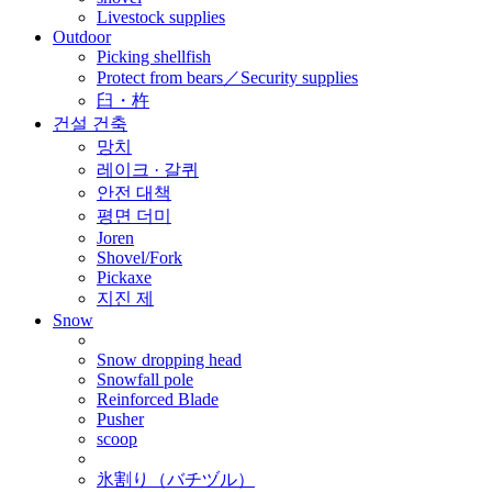
Livestock supplies
Outdoor
Picking shellfish
Protect from bears／Security supplies
臼・杵
건설 건축
망치
레이크 · 갈퀴
안전 대책
평면 더미
Joren
Shovel/Fork
Pickaxe
지진 제
Snow
Snow dropping head
Snowfall pole
Reinforced Blade
Pusher
scoop
氷割り（バチヅル）