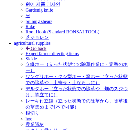
원예 제품 디자인
Gardenig knife
낫
pruning shears
Rake
Root Hook (Standard BONSAI TOOL)
芝ジョレン
agricultural supplies
Go back
Expert farmer directing items
Sickle
立鎌ホー（立った状態での除草作業に・定番のホ
ー）
ワングリホー・クシ型ホー・窓ホー（立った状態
での除草や、土寄せ・土ならしに）
デルタホー（立った状態での除草や、畑のスジつ
け、畝立てに）
レーキ付立鎌（立った状態での除草から、除草後
の草集めまで1本で可能）
根切り
hoe
農業資材