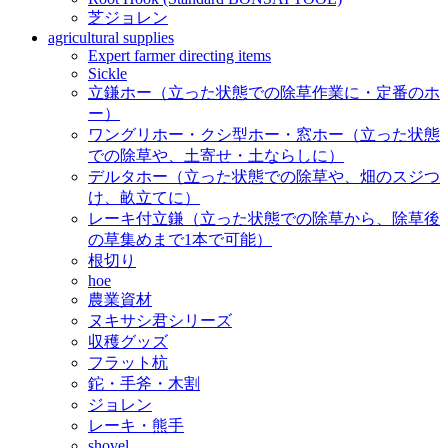
芝ジョレン
agricultural supplies
Expert farmer directing items
Sickle
立鎌ホー（立った状態での除草作業に・定番のホ
ー）
ワングリホー・クシ型ホー・窓ホー（立った状態
での除草や、土寄せ・土ならしに）
デルタホー（立った状態での除草や、畑のスジつ
け、畝立てに）
レーキ付立鎌（立った状態での除草から、除草後
の草集めまで1本で可能）
根切り
hoe
農業資材
ヌキサシ君シリーズ
収穫グッズ
フラット杭
鉈・手斧・木割
ジョレン
レーキ・熊手
shovel