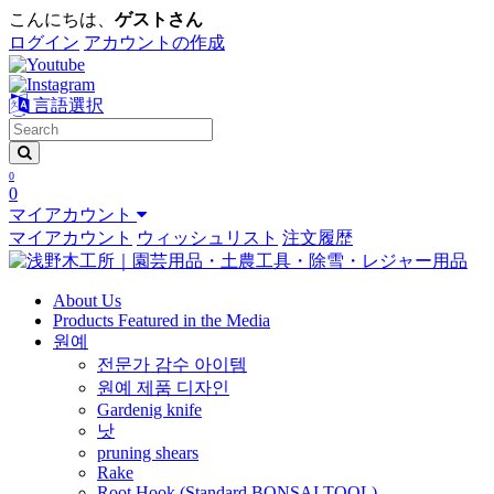
こんにちは、
ゲストさん
ログイン
アカウントの作成
言語選択
0
0
マイアカウント
マイアカウント
ウィッシュリスト
注文履歴
About Us
Products Featured in the Media
원예
전문가 감수 아이템
원예 제품 디자인
Gardenig knife
낫
pruning shears
Rake
Root Hook (Standard BONSAI TOOL)