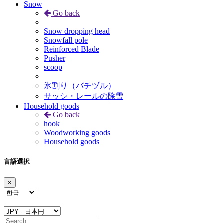
Snow
Go back
Snow dropping head
Snowfall pole
Reinforced Blade
Pusher
scoop
氷割り（バチヅル）
サッシ・レールの除雪
Household goods
Go back
hook
Woodworking goods
Household goods
言語選択
×