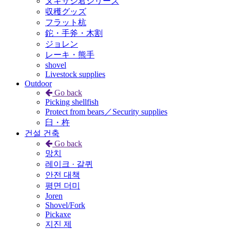
ヌキサシ君シリーズ
収穫グッズ
フラット杭
鉈・手斧・木割
ジョレン
レーキ・熊手
shovel
Livestock supplies
Outdoor
Go back
Picking shellfish
Protect from bears／Security supplies
臼・杵
건설 건축
Go back
망치
레이크 · 갈퀴
안전 대책
평면 더미
Joren
Shovel/Fork
Pickaxe
지진 제