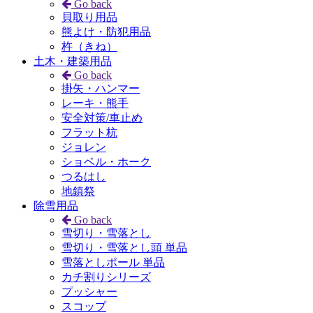
Go back
貝取り用品
熊よけ・防犯用品
杵（きね）
土木・建築用品
Go back
掛矢・ハンマー
レーキ・熊手
安全対策/車止め
フラット杭
ジョレン
ショベル・ホーク
つるはし
地鎮祭
除雪用品
Go back
雪切り・雪落とし
雪切り・雪落とし頭 単品
雪落としポール 単品
カチ割りシリーズ
プッシャー
スコップ