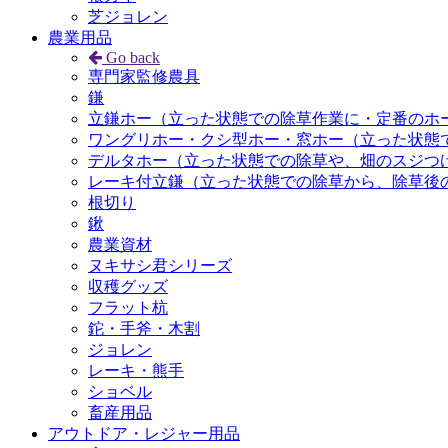
芝ジョレン
農業用品
Go back
専門家監修農具
鎌
立鎌ホー（立った状態での除草作業に・定番のホ
ワングリホー・クシ型ホー・窓ホー（立った状態
デルタホー（立った状態での除草や、畑のスジつ
レーキ付立鎌（立った状態での除草から、除草後
根切り
鍬
農業資材
ヌキサシ君シリーズ
収穫グッズ
フラット杭
鉈・手斧・木割
ジョレン
レーキ・熊手
ショベル
畜産用品
アウトドア・レジャー用品