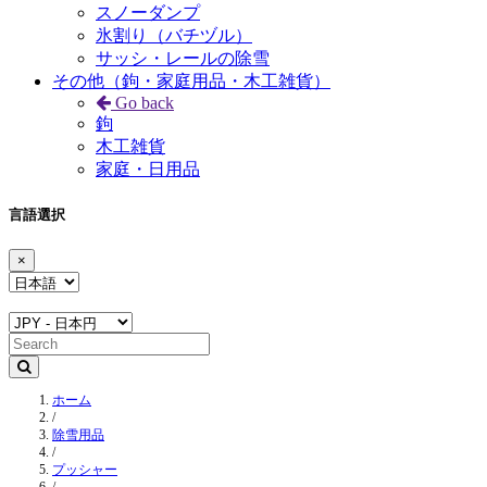
スノーダンプ
氷割り（バチヅル）
サッシ・レールの除雪
その他（鉤・家庭用品・木工雑貨）
Go back
鉤
木工雑貨
家庭・日用品
言語選択
×
ホーム
/
除雪用品
/
プッシャー