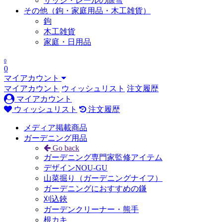
サッシ・レールの除雪
その他（鉤・家庭用品・木工雑貨）
鉤
木工雑貨
家庭・日用品
0
0
マイアカウント
マイアカウント
ウィッシュリスト
注文履歴
マイアカウント
ウィッシュリスト
注文履歴
メディア掲載商品
ガーデニング用品
Go back
ガーデニング専門家監修アイテム
デザインNOU-GU
山菜掘り（ガーデニングナイフ）
ガーデニングにおすすめの鎌
刈込鋏
ガーデンクリーナー・熊手
根カキ