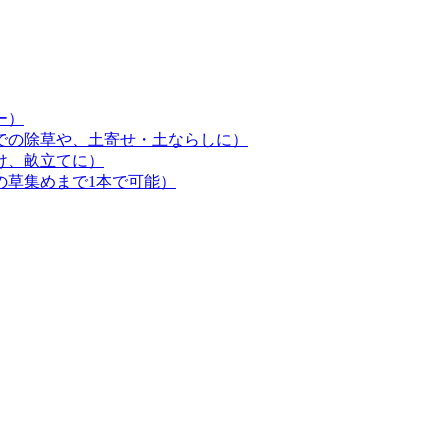
ー）
での除草や、土寄せ・土ならしに）
け、畝立てに）
の草集めまで1本で可能）