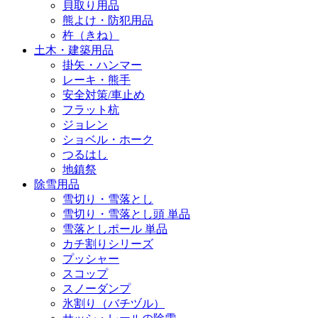
貝取り用品
熊よけ・防犯用品
杵（きね）
土木・建築用品
掛矢・ハンマー
レーキ・熊手
安全対策/車止め
フラット杭
ジョレン
ショベル・ホーク
つるはし
地鎮祭
除雪用品
雪切り・雪落とし
雪切り・雪落とし頭 単品
雪落としポール 単品
カチ割りシリーズ
プッシャー
スコップ
スノーダンプ
氷割り（バチヅル）