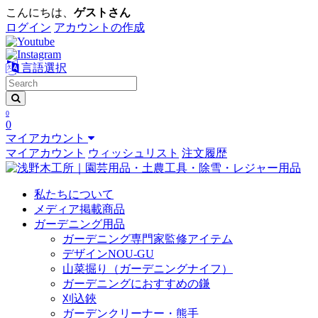
こんにちは、
ゲストさん
ログイン
アカウントの作成
言語選択
0
0
マイアカウント
マイアカウント
ウィッシュリスト
注文履歴
私たちについて
メディア掲載商品
ガーデニング用品
ガーデニング専門家監修アイテム
デザインNOU-GU
山菜掘り（ガーデニングナイフ）
ガーデニングにおすすめの鎌
刈込鋏
ガーデンクリーナー・熊手