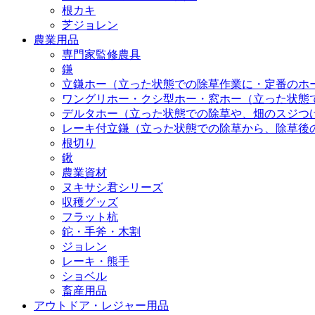
根カキ
芝ジョレン
農業用品
専門家監修農具
鎌
立鎌ホー（立った状態での除草作業に・定番のホ
ワングリホー・クシ型ホー・窓ホー（立った状態
デルタホー（立った状態での除草や、畑のスジつ
レーキ付立鎌（立った状態での除草から、除草後
根切り
鍬
農業資材
ヌキサシ君シリーズ
収穫グッズ
フラット杭
鉈・手斧・木割
ジョレン
レーキ・熊手
ショベル
畜産用品
アウトドア・レジャー用品