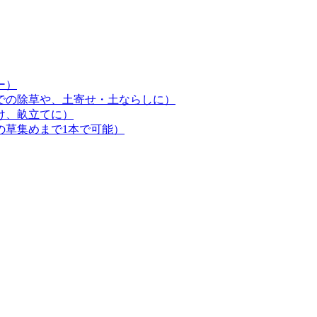
ー）
での除草や、土寄せ・土ならしに）
け、畝立てに）
の草集めまで1本で可能）