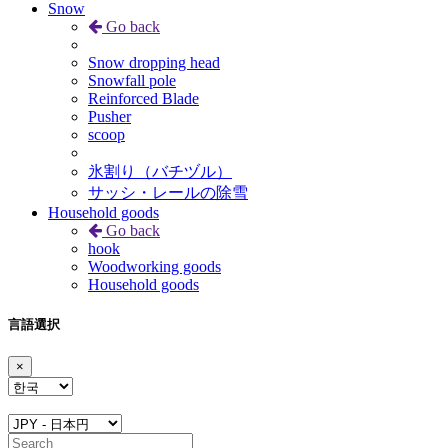
Snow
Go back
Snow dropping head
Snowfall pole
Reinforced Blade
Pusher
scoop
氷割り（バチヅル）
サッシ・レールの除雪
Household goods
Go back
hook
Woodworking goods
Household goods
言語選択
×