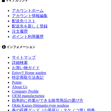
マイアカウント
アカウントホーム
アカウント情報編集
配送先リスト
配送先を新しく登録
注文履歴
ポイント利用履歴
インフォメーション
サイトマップ
詳細検索
お買い物ガイド
Enjoy!! Home garden
特定商取引法表記
Points
About Us
Company Profile
OEM manufacturing
効率的に作業ができる除雪用品の選び方
Okita Kazuo-Shimanto-type nouhou
春の収穫グッズ（山菜採り・タケノコ堀）特集