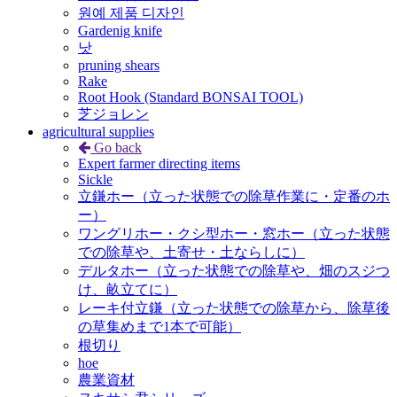
원예 제품 디자인
Gardenig knife
낫
pruning shears
Rake
Root Hook (Standard BONSAI TOOL)
芝ジョレン
agricultural supplies
Go back
Expert farmer directing items
Sickle
立鎌ホー（立った状態での除草作業に・定番のホ
ー）
ワングリホー・クシ型ホー・窓ホー（立った状態
での除草や、土寄せ・土ならしに）
デルタホー（立った状態での除草や、畑のスジつ
け、畝立てに）
レーキ付立鎌（立った状態での除草から、除草後
の草集めまで1本で可能）
根切り
hoe
農業資材