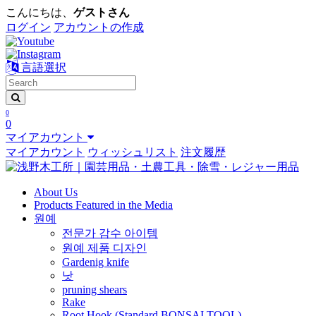
こんにちは、
ゲストさん
ログイン
アカウントの作成
言語選択
0
0
マイアカウント
マイアカウント
ウィッシュリスト
注文履歴
About Us
Products Featured in the Media
원예
전문가 감수 아이템
원예 제품 디자인
Gardenig knife
낫
pruning shears
Rake
Root Hook (Standard BONSAI TOOL)