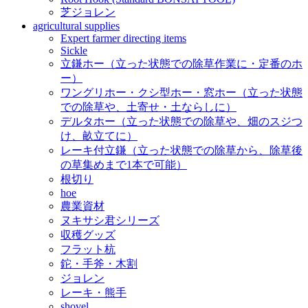
芝ジョレン
agricultural supplies
Expert farmer directing items
Sickle
立鎌ホー（立った状態での除草作業に・定番のホ
ー）
ワングリホー・クシ型ホー・窓ホー（立った状態
での除草や、土寄せ・土ならしに）
デルタホー（立った状態での除草や、畑のスジつ
け、畝立てに）
レーキ付立鎌（立った状態での除草から、除草後
の草集めまで1本で可能）
根切り
hoe
農業資材
ヌキサシ君シリーズ
収穫グッズ
フラット杭
鉈・手斧・木割
ジョレン
レーキ・熊手
shovel