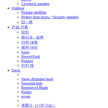
Livestock supplies
Outdoor
Picking shellfish
Protect from bears／Security supplies
臼・杵
건설 건축
망치
레이크 · 갈퀴
안전 대책
평면 더미
Joren
Shovel/Fork
Pickaxe
지진 제
Snow
Snow dropping head
Snowfall pole
Reinforced Blade
Pusher
scoop
氷割り（バチヅル）