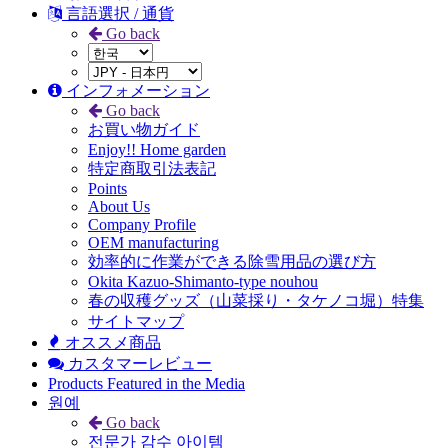
言語選択 / 通貨
Go back
インフォメーション
Go back
お買い物ガイド
Enjoy!! Home garden
特定商取引法表記
Points
About Us
Company Profile
OEM manufacturing
効率的に作業ができる除雪用品の選び方
Okita Kazuo-Shimanto-type nouhou
春の収穫グッズ（山菜採り・タケノコ堀）特集
サイトマップ
オススメ商品
カスタマーレビュー
Products Featured in the Media
원예
Go back
전문가 감수 아이템