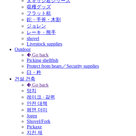
ヌキサシ君シリーズ
収穫グッズ
フラット杭
鉈・手斧・木割
ジョレン
レーキ・熊手
shovel
Livestock supplies
Outdoor
Go back
Picking shellfish
Protect from bears／Security supplies
臼・杵
건설 건축
Go back
망치
레이크 · 갈퀴
안전 대책
평면 더미
Joren
Shovel/Fork
Pickaxe
지진 제