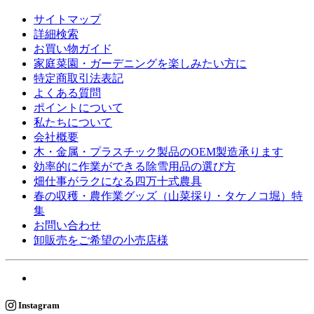
サイトマップ
詳細検索
お買い物ガイド
家庭菜園・ガーデニングを楽しみたい方に
特定商取引法表記
よくある質問
ポイントについて
私たちについて
会社概要
木・金属・プラスチック製品のOEM製造承ります
効率的に作業ができる除雪用品の選び方
畑仕事がラクになる四万十式農具
春の収穫・農作業グッズ（山菜採り・タケノコ堀）特
集
お問い合わせ
卸販売をご希望の小売店様
Instagram