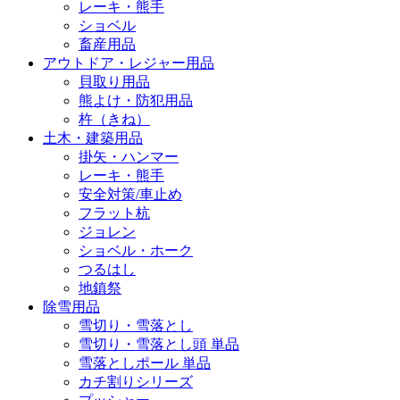
レーキ・熊手
ショベル
畜産用品
アウトドア・レジャー用品
貝取り用品
熊よけ・防犯用品
杵（きね）
土木・建築用品
掛矢・ハンマー
レーキ・熊手
安全対策/車止め
フラット杭
ジョレン
ショベル・ホーク
つるはし
地鎮祭
除雪用品
雪切り・雪落とし
雪切り・雪落とし頭 単品
雪落としポール 単品
カチ割りシリーズ