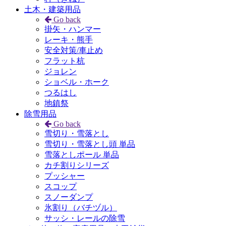
土木・建築用品
Go back
掛矢・ハンマー
レーキ・熊手
安全対策/車止め
フラット杭
ジョレン
ショベル・ホーク
つるはし
地鎮祭
除雪用品
Go back
雪切り・雪落とし
雪切り・雪落とし頭 単品
雪落としポール 単品
カチ割りシリーズ
プッシャー
スコップ
スノーダンプ
氷割り（バチヅル）
サッシ・レールの除雪