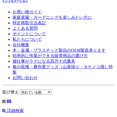
インフォメーション
お買い物ガイド
家庭菜園・ガーデニングを楽しみたい方に
特定商取引法表記
よくある質問
ポイントについて
私たちについて
会社概要
木・金属・プラスチック製品のOEM製造承ります
効率的に作業ができる除雪用品の選び方
畑仕事がラクになる四万十式農具
春の収穫・農作業グッズ（山菜採り・タケノコ堀）特
集
お問い合わせ
並び替え
詳細検索