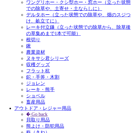
ワングリホー・クシ型ホー・窓ホー（立った状態
での除草や、土寄せ・土ならしに）
デルタホー（立った状態での除草や、畑のスジつ
け、畝立てに）
レーキ付立鎌（立った状態での除草から、除草後
の草集めまで1本で可能）
根切り
鍬
農業資材
ヌキサシ君シリーズ
収穫グッズ
フラット杭
鉈・手斧・木割
ジョレン
レーキ・熊手
ショベル
畜産用品
アウトドア・レジャー用品
Go back
貝取り用品
熊よけ・防犯用品
杵（きね）