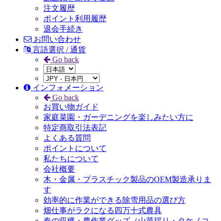
注文履歴
ポイント利用履歴
退会手続き
お問い合わせ
言語選択 / 通貨
Go back
インフォメーション
Go back
お買い物ガイド
家庭菜園・ガーデニングを楽しみたい方に
特定商取引法表記
よくある質問
ポイントについて
私たちについて
会社概要
木・金属・プラスチック製品のOEM製造承りま
す
効率的に作業ができる除雪用品の選び方
畑仕事がラクになる四万十式農具
春の収穫・農作業グッズ（山菜採り・タケノコ