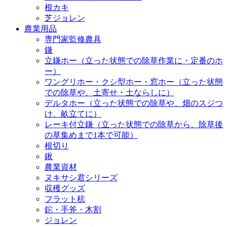
根カキ
芝ジョレン
農業用品
専門家監修農具
鎌
立鎌ホー（立った状態での除草作業に・定番のホ
ー）
ワングリホー・クシ型ホー・窓ホー（立った状態
での除草や、土寄せ・土ならしに）
デルタホー（立った状態での除草や、畑のスジつ
け、畝立てに）
レーキ付立鎌（立った状態での除草から、除草後
の草集めまで1本で可能）
根切り
鍬
農業資材
ヌキサシ君シリーズ
収穫グッズ
フラット杭
鉈・手斧・木割
ジョレン