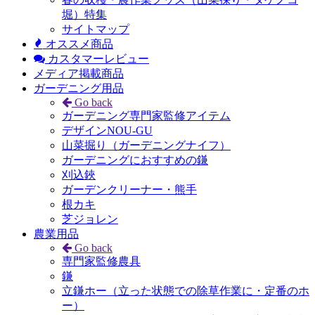
堀）特集
サイトマップ
オススメ商品
カスタマーレビュー
メディア掲載商品
ガーデニング用品
Go back
ガーデニング専門家監修アイテム
デザインNOU-GU
山菜掘り（ガーデニングナイフ）
ガーデニングにおすすめの鎌
刈込鋏
ガーデンクリーナー・熊手
根カキ
芝ジョレン
農業用品
Go back
専門家監修農具
鎌
立鎌ホー（立った状態での除草作業に・定番のホ
ー）