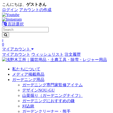
こんにちは、
ゲストさん
ログイン
アカウントの作成
言語選択
0
0
マイアカウント
マイアカウント
ウィッシュリスト
注文履歴
私たちについて
メディア掲載商品
ガーデニング用品
ガーデニング専門家監修アイテム
デザインNOU-GU
山菜掘り（ガーデニングナイフ）
ガーデニングにおすすめの鎌
刈込鋏
ガーデンクリーナー・熊手