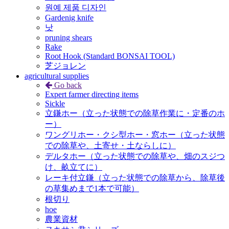
원예 제품 디자인
Gardenig knife
낫
pruning shears
Rake
Root Hook (Standard BONSAI TOOL)
芝ジョレン
agricultural supplies
Go back
Expert farmer directing items
Sickle
立鎌ホー（立った状態での除草作業に・定番のホ
ー）
ワングリホー・クシ型ホー・窓ホー（立った状態
での除草や、土寄せ・土ならしに）
デルタホー（立った状態での除草や、畑のスジつ
け、畝立てに）
レーキ付立鎌（立った状態での除草から、除草後
の草集めまで1本で可能）
根切り
hoe
農業資材