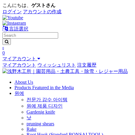
こんにちは、
ゲストさん
ログイン
アカウントの作成
言語選択
0
0
マイアカウント
マイアカウント
ウィッシュリスト
注文履歴
About Us
Products Featured in the Media
원예
전문가 감수 아이템
원예 제품 디자인
Gardenig knife
낫
pruning shears
Rake
Root Hook (Standard BONSAI TOOL)