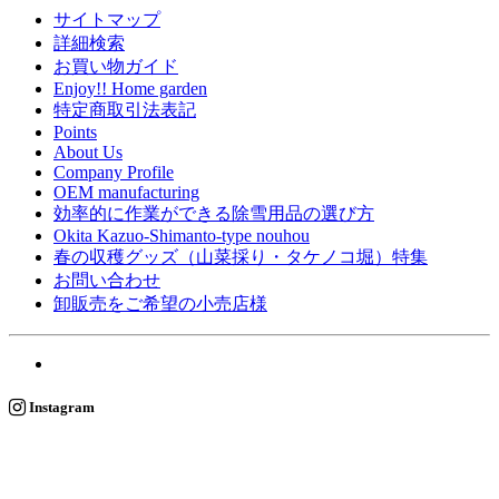
サイトマップ
詳細検索
お買い物ガイド
Enjoy!! Home garden
特定商取引法表記
Points
About Us
Company Profile
OEM manufacturing
効率的に作業ができる除雪用品の選び方
Okita Kazuo-Shimanto-type nouhou
春の収穫グッズ（山菜採り・タケノコ堀）特集
お問い合わせ
卸販売をご希望の小売店様
Instagram