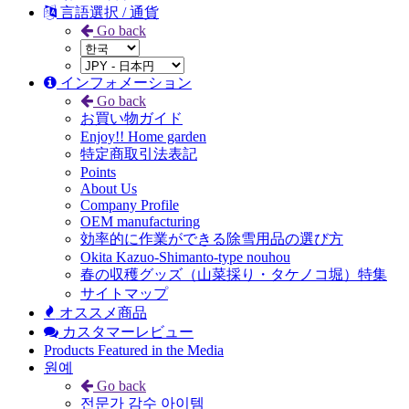
言語選択 / 通貨
Go back
インフォメーション
Go back
お買い物ガイド
Enjoy!! Home garden
特定商取引法表記
Points
About Us
Company Profile
OEM manufacturing
効率的に作業ができる除雪用品の選び方
Okita Kazuo-Shimanto-type nouhou
春の収穫グッズ（山菜採り・タケノコ堀）特集
サイトマップ
オススメ商品
カスタマーレビュー
Products Featured in the Media
원예
Go back
전문가 감수 아이템