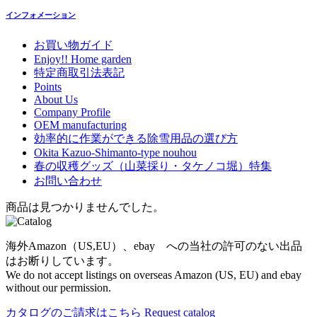
インフォメーション
お買い物ガイド
Enjoy!! Home garden
特定商取引法表記
Points
About Us
Company Profile
OEM manufacturing
効率的に作業ができる除雪用品の選び方
Okita Kazuo-Shimanto-type nouhou
春の収穫グッズ（山菜採り・タケノコ堀）特集
お問い合わせ
商品は見つかりませんでした。
海外Amazon（US,EU）、ebay への当社の許可のない出品
はお断りしています。
We do not accept listings on overseas Amazon (US, EU) and ebay
without our permission.
カタログのご請求はこちら
Request catalog