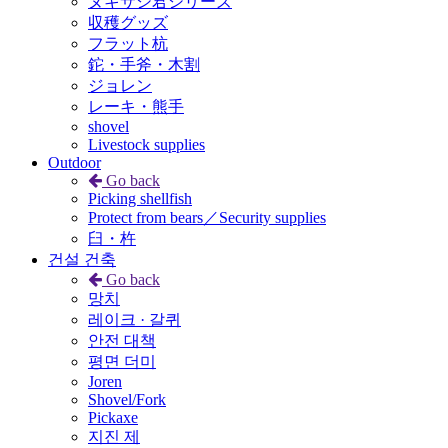
ヌキサシ君シリーズ
収穫グッズ
フラット杭
鉈・手斧・木割
ジョレン
レーキ・熊手
shovel
Livestock supplies
Outdoor
Go back
Picking shellfish
Protect from bears／Security supplies
臼・杵
건설 건축
Go back
망치
레이크 · 갈퀴
안전 대책
평면 더미
Joren
Shovel/Fork
Pickaxe
지진 제