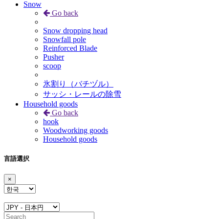
Snow
Go back
Snow dropping head
Snowfall pole
Reinforced Blade
Pusher
scoop
氷割り（バチヅル）
サッシ・レールの除雪
Household goods
Go back
hook
Woodworking goods
Household goods
言語選択
×