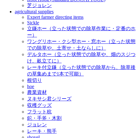
芝ジョレン
agricultural supplies
Expert farmer directing items
Sickle
立鎌ホー（立った状態での除草作業に・定番のホ
ー）
ワングリホー・クシ型ホー・窓ホー（立った状態
での除草や、土寄せ・土ならしに）
デルタホー（立った状態での除草や、畑のスジつ
け、畝立てに）
レーキ付立鎌（立った状態での除草から、除草後
の草集めまで1本で可能）
根切り
hoe
農業資材
ヌキサシ君シリーズ
収穫グッズ
フラット杭
鉈・手斧・木割
ジョレン
レーキ・熊手
shovel