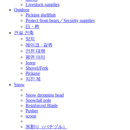
Livestock supplies
Outdoor
Picking shellfish
Protect from bears／Security supplies
臼・杵
건설 건축
망치
레이크 · 갈퀴
안전 대책
평면 더미
Joren
Shovel/Fork
Pickaxe
지진 제
Snow
Snow dropping head
Snowfall pole
Reinforced Blade
Pusher
scoop
氷割り（バチヅル）