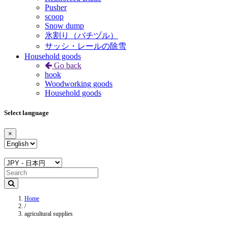
Pusher
scoop
Snow dump
氷割り（バチヅル）
サッシ・レールの除雪
Household goods
Go back
hook
Woodworking goods
Household goods
Select language
×
Home
/
agricultural supplies