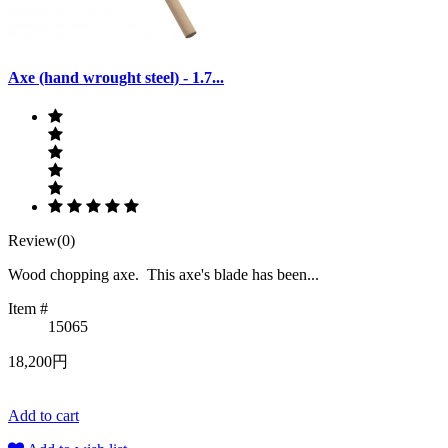
Axe (hand wrought steel) - 1.7...
Review(0)
Wood chopping axe. This axe's blade has been...
Item #
15065
18,200円
Add to cart