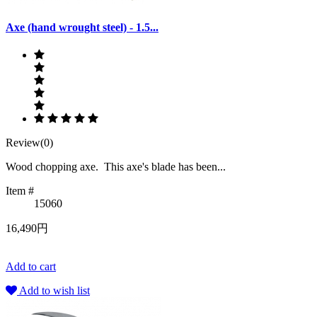
Axe (hand wrought steel) - 1.5...
Review(0)
Wood chopping axe. This axe's blade has been...
Item #
15060
16,490円
Add to cart
Add to wish list