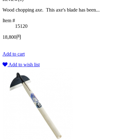
Wood chopping axe. This axe's blade has been...
Item #
15120
18,800円
Add to cart
Add to wish list