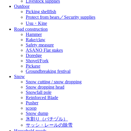
Livestock supplies
Outdoor
Picking shellfish
Protect from bears／Security supplies
Usu・Kine
Road construction
Hammer
Rake/claw
Safety measure
ASANO Flat stakes
Doredge
Shovel/Fork
Pickaxe
Groundbreaking festival
Snow
Snow cutting / snow dropping
Snow dropping head
Snowfall pole
Reinforced Blade
Pusher
scoop
Snow dump
氷割り（バチヅル）
サッシ・レールの除雪
Household goods