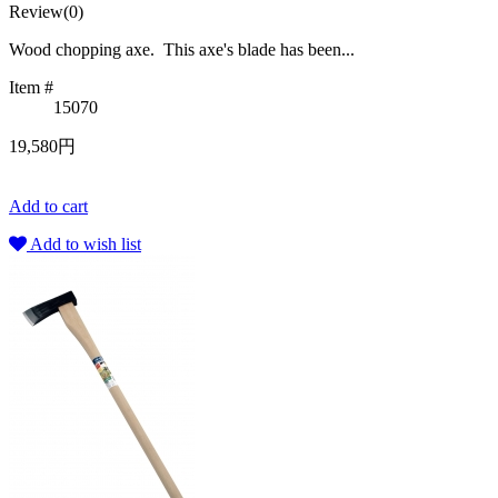
Review(0)
Wood chopping axe. This axe's blade has been...
Item #
15070
19,580円
Add to cart
Add to wish list