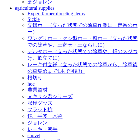
芝ジョレン
agricultural supplies
Expert farmer directing items
Sickle
立鎌ホー（立った状態での除草作業に・定番のホ
ー）
ワングリホー・クシ型ホー・窓ホー（立った状態
での除草や、土寄せ・土ならしに）
デルタホー（立った状態での除草や、畑のスジつ
け、畝立てに）
レーキ付立鎌（立った状態での除草から、除草後
の草集めまで1本で可能）
根切り
hoe
農業資材
ヌキサシ君シリーズ
収穫グッズ
フラット杭
鉈・手斧・木割
ジョレン
レーキ・熊手
shovel