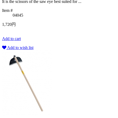
It is the scissors of the saw eye best suited for ...
Item #
04045
1,720円
Add to cart
Add to wish list