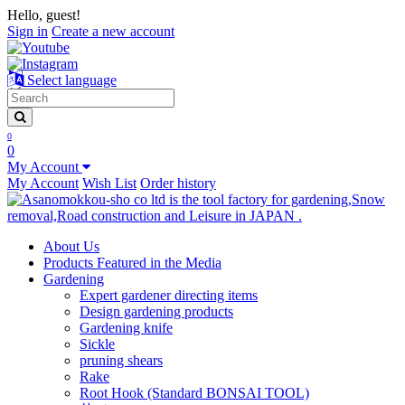
Hello, guest!
Sign in
Create a new account
Select language
0
0
My Account
My Account
Wish List
Order history
About Us
Products Featured in the Media
Gardening
Expert gardener directing items
Design gardening products
Gardening knife
Sickle
pruning shears
Rake
Root Hook (Standard BONSAI TOOL)