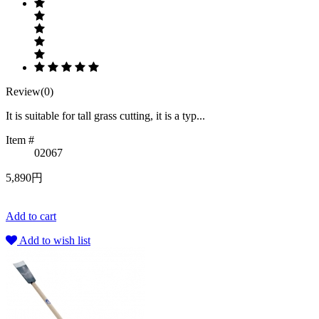
Review(0)
It is suitable for tall grass cutting, it is a typ...
Item #
02067
5,890円
Add to cart
Add to wish list