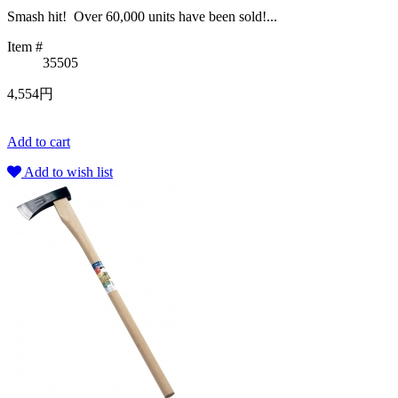
Smash hit! Over 60,000 units have been sold!...
Item #
35505
4,554円
Add to cart
Add to wish list