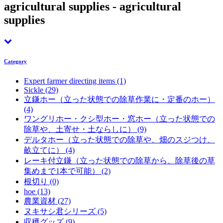
agricultural supplies - agricultural
supplies
Category
Expert farmer directing items
(1)
Sickle
(29)
立鎌ホー（立った状態での除草作業に・定番のホー）
(4)
ワングリホー・クシ型ホー・窓ホー（立った状態での
除草や、土寄せ・土ならしに）
(9)
デルタホー（立った状態での除草や、畑のスジつけ、
畝立てに）
(4)
レーキ付立鎌（立った状態での除草から、除草後の草
集めまで1本で可能）
(2)
根切り
(0)
hoe
(13)
農業資材
(27)
ヌキサシ君シリーズ
(5)
収穫グッズ
(9)