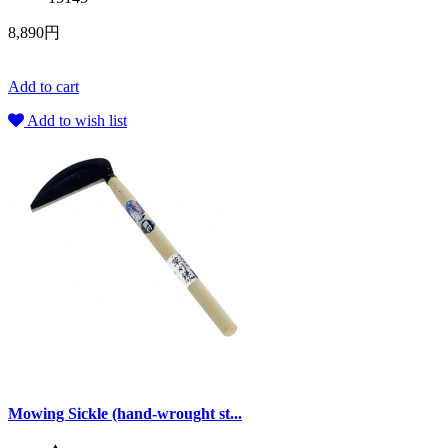
8,890円
Add to cart
Add to wish list
Mowing Sickle (hand-wrought st...