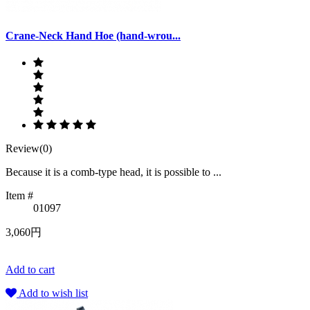
Crane-Neck Hand Hoe (hand-wrou...
Review(0)
Because it is a comb-type head, it is possible to ...
Item #
01097
3,060円
Add to cart
Add to wish list