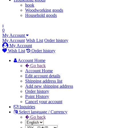
hook
Woodworking goods
Household goods
0
0
My Account
My Account
Wish List
Order history
My Account
Wish List
Order history
Account Home
Go back
Account Home
Edit account details
Shipping address list
Add new shipping address
Order history
Point History
Cancel your account
Inquiries
Select language / Currency
Go back