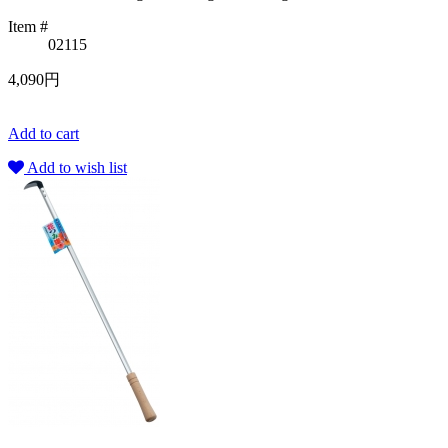
Item #
02115
4,090円
Add to cart
Add to wish list