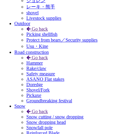
ジョレン
レーキ・熊手
shovel
Livestock supplies
Outdoor
Go back
Picking shellfish
Protect from bears／Security supplies
Usu・Kine
Road construction
Go back
Hammer
Rake/claw
Safety measure
ASANO Flat stakes
Doredge
Shovel/Fork
Pickaxe
Groundbreaking festival
Snow
Go back
Snow cutting / snow dropping
Snow dropping head
Snowfall pole
Reinforced Blade