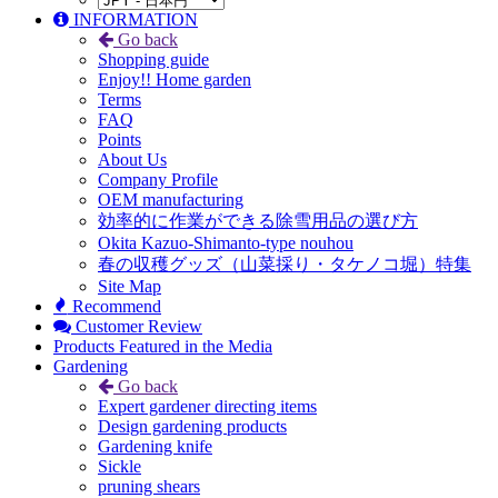
INFORMATION
Go back
Shopping guide
Enjoy!! Home garden
Terms
FAQ
Points
About Us
Company Profile
OEM manufacturing
効率的に作業ができる除雪用品の選び方
Okita Kazuo-Shimanto-type nouhou
春の収穫グッズ（山菜採り・タケノコ堀）特集
Site Map
Recommend
Customer Review
Products Featured in the Media
Gardening
Go back
Expert gardener directing items
Design gardening products
Gardening knife
Sickle
pruning shears