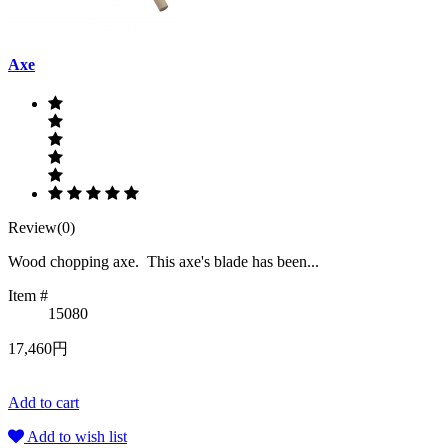
Axe
Review(0)
Wood chopping axe. This axe's blade has been...
Item #
15080
17,460円
Add to cart
Add to wish list