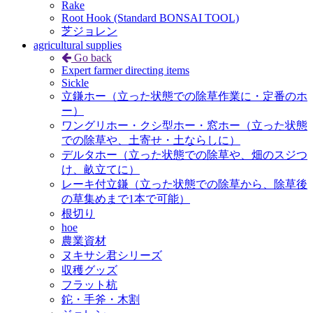
Rake
Root Hook (Standard BONSAI TOOL)
芝ジョレン
agricultural supplies
Go back
Expert farmer directing items
Sickle
立鎌ホー（立った状態での除草作業に・定番のホ
ー）
ワングリホー・クシ型ホー・窓ホー（立った状態
での除草や、土寄せ・土ならしに）
デルタホー（立った状態での除草や、畑のスジつ
け、畝立てに）
レーキ付立鎌（立った状態での除草から、除草後
の草集めまで1本で可能）
根切り
hoe
農業資材
ヌキサシ君シリーズ
収穫グッズ
フラット杭
鉈・手斧・木割