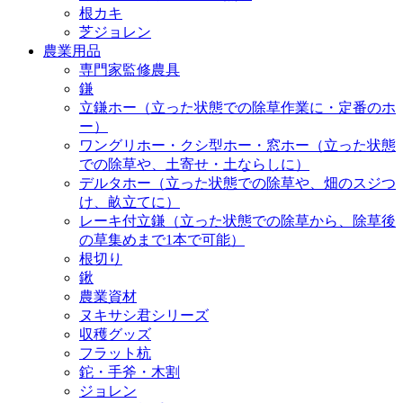
根カキ
芝ジョレン
農業用品
専門家監修農具
鎌
立鎌ホー（立った状態での除草作業に・定番のホ
ー）
ワングリホー・クシ型ホー・窓ホー（立った状態
での除草や、土寄せ・土ならしに）
デルタホー（立った状態での除草や、畑のスジつ
け、畝立てに）
レーキ付立鎌（立った状態での除草から、除草後
の草集めまで1本で可能）
根切り
鍬
農業資材
ヌキサシ君シリーズ
収穫グッズ
フラット杭
鉈・手斧・木割
ジョレン