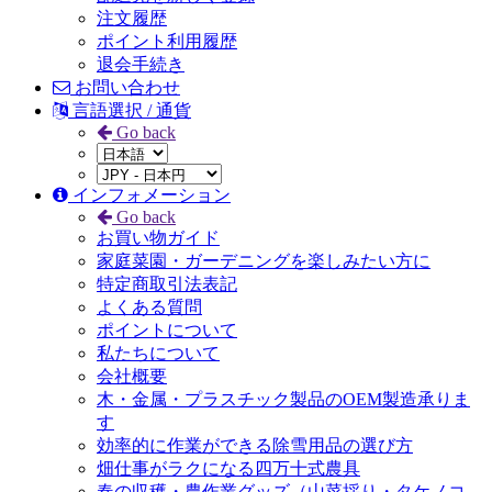
注文履歴
ポイント利用履歴
退会手続き
お問い合わせ
言語選択 / 通貨
Go back
インフォメーション
Go back
お買い物ガイド
家庭菜園・ガーデニングを楽しみたい方に
特定商取引法表記
よくある質問
ポイントについて
私たちについて
会社概要
木・金属・プラスチック製品のOEM製造承りま
す
効率的に作業ができる除雪用品の選び方
畑仕事がラクになる四万十式農具
春の収穫・農作業グッズ（山菜採り・タケノコ