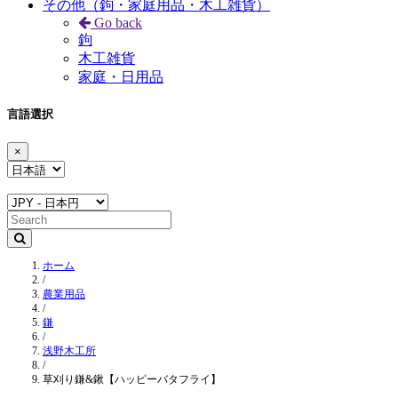
その他（鉤・家庭用品・木工雑貨）
Go back
鉤
木工雑貨
家庭・日用品
言語選択
×
ホーム
/
農業用品
/
鎌
/
浅野木工所
/
草刈り鎌&鍬【ハッピーバタフライ】