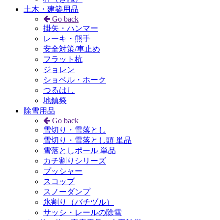
土木・建築用品
Go back
掛矢・ハンマー
レーキ・熊手
安全対策/車止め
フラット杭
ジョレン
ショベル・ホーク
つるはし
地鎮祭
除雪用品
Go back
雪切り・雪落とし
雪切り・雪落とし頭 単品
雪落としポール 単品
カチ割りシリーズ
プッシャー
スコップ
スノーダンプ
氷割り（バチヅル）
サッシ・レールの除雪