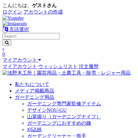
こんにちは、
ゲストさん
ログイン
アカウントの作成
言語選択
0
0
マイアカウント
マイアカウント
ウィッシュリスト
注文履歴
私たちについて
メディア掲載商品
ガーデニング用品
ガーデニング専門家監修アイテム
デザインNOU-GU
山菜掘り（ガーデニングナイフ）
ガーデニングにおすすめの鎌
刈込鋏
ガーデンクリーナー・熊手