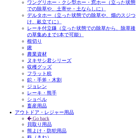
ワングリホー・クシ型ホー・窓ホー（立った状態
での除草や、土寄せ・土ならしに）
デルタホー（立った状態での除草や、畑のスジつ
け、畝立てに）
レーキ付立鎌（立った状態での除草から、除草後
の草集めまで1本で可能）
根切り
鍬
農業資材
ヌキサシ君シリーズ
収穫グッズ
フラット杭
鉈・手斧・木割
ジョレン
レーキ・熊手
ショベル
畜産用品
アウトドア・レジャー用品
Go back
貝取り用品
熊よけ・防犯用品
杵（きね）