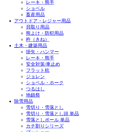
レーキ・熊手
ショベル
畜産用品
アウトドア・レジャー用品
貝取り用品
熊よけ・防犯用品
杵（きね）
土木・建築用品
掛矢・ハンマー
レーキ・熊手
安全対策/車止め
フラット杭
ジョレン
ショベル・ホーク
つるはし
地鎮祭
除雪用品
雪切り・雪落とし
雪切り・雪落とし頭 単品
雪落としポール 単品
カチ割りシリーズ