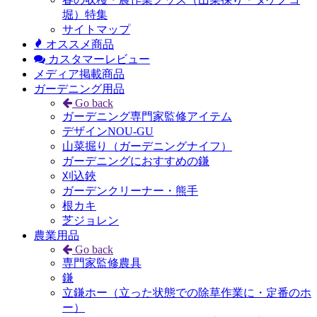
堀）特集
サイトマップ
オススメ商品
カスタマーレビュー
メディア掲載商品
ガーデニング用品
Go back
ガーデニング専門家監修アイテム
デザインNOU-GU
山菜掘り（ガーデニングナイフ）
ガーデニングにおすすめの鎌
刈込鋏
ガーデンクリーナー・熊手
根カキ
芝ジョレン
農業用品
Go back
専門家監修農具
鎌
立鎌ホー（立った状態での除草作業に・定番のホ
ー）