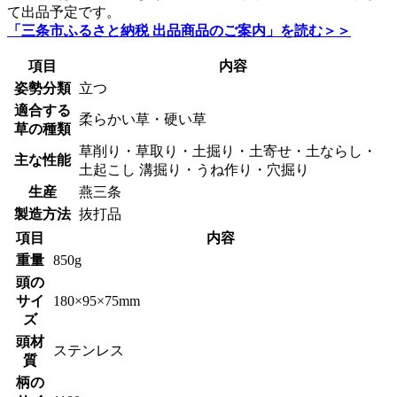
て出品予定です。
「三条市ふるさと納税 出品商品のご案内」を読む＞＞
項目
内容
姿勢分類
立つ
適合する
柔らかい草・硬い草
草の種類
草削り・草取り・土掘り・土寄せ・土ならし・
主な性能
土起こし 溝掘り・うね作り・穴掘り
生産
燕三条
製造方法
抜打品
項目
内容
重量
850g
頭の
サイ
180×95×75mm
ズ
頭材
ステンレス
質
柄の