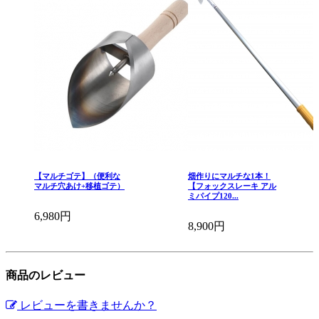
【マルチゴテ】（便利な
畑作りにマルチな1本！
マルチ穴あけ+移植ゴテ）
【フォックスレーキ アル
ミパイプ120...
6,980円
8,900円
商品のレビュー
レビューを書きませんか？