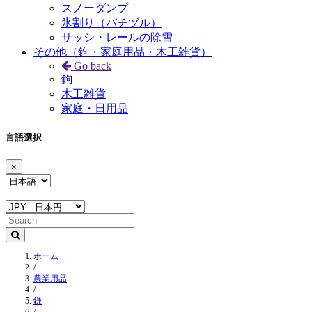
スノーダンプ
氷割り（バチヅル）
サッシ・レールの除雪
その他（鉤・家庭用品・木工雑貨）
Go back
鉤
木工雑貨
家庭・日用品
言語選択
×
ホーム
/
農業用品
/
鎌