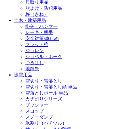
貝取り用品
熊よけ・防犯用品
杵（きね）
土木・建築用品
掛矢・ハンマー
レーキ・熊手
安全対策/車止め
フラット杭
ジョレン
ショベル・ホーク
つるはし
地鎮祭
除雪用品
雪切り・雪落とし
雪切り・雪落とし頭 単品
雪落としポール 単品
カチ割りシリーズ
プッシャー
スコップ
スノーダンプ
氷割り（バチヅル）