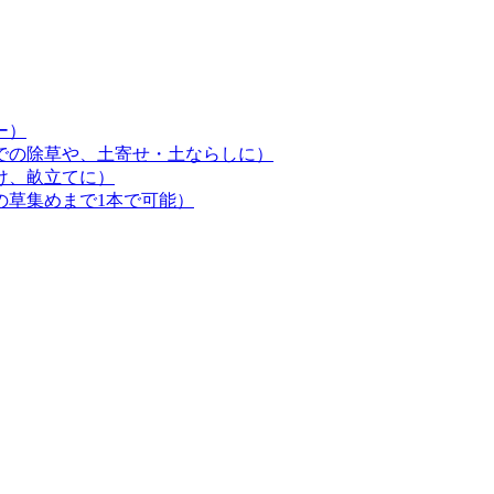
ー）
での除草や、土寄せ・土ならしに）
け、畝立てに）
の草集めまで1本で可能）