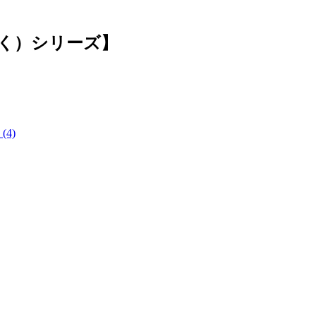
かく）シリーズ】
】
(4)