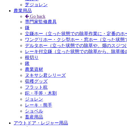
芝ジョレン
農業用品
Go back
専門家監修農具
鎌
立鎌ホー（立った状態での除草作業に・定番のホ
ワングリホー・クシ型ホー・窓ホー（立った状態
デルタホー（立った状態での除草や、畑のスジつ
レーキ付立鎌（立った状態での除草から、除草後
根切り
鍬
農業資材
ヌキサシ君シリーズ
収穫グッズ
フラット杭
鉈・手斧・木割
ジョレン
レーキ・熊手
ショベル
畜産用品
アウトドア・レジャー用品