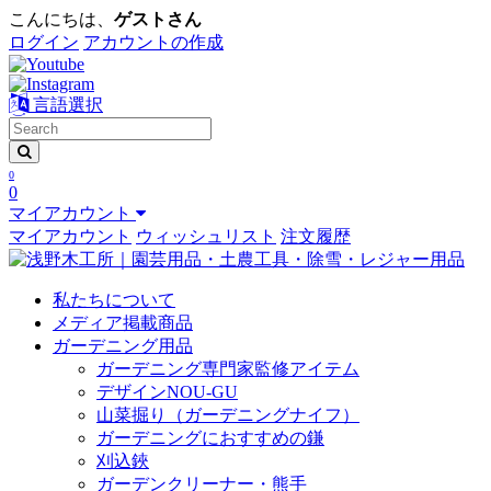
こんにちは、
ゲストさん
ログイン
アカウントの作成
言語選択
0
0
マイアカウント
マイアカウント
ウィッシュリスト
注文履歴
私たちについて
メディア掲載商品
ガーデニング用品
ガーデニング専門家監修アイテム
デザインNOU-GU
山菜掘り（ガーデニングナイフ）
ガーデニングにおすすめの鎌
刈込鋏
ガーデンクリーナー・熊手