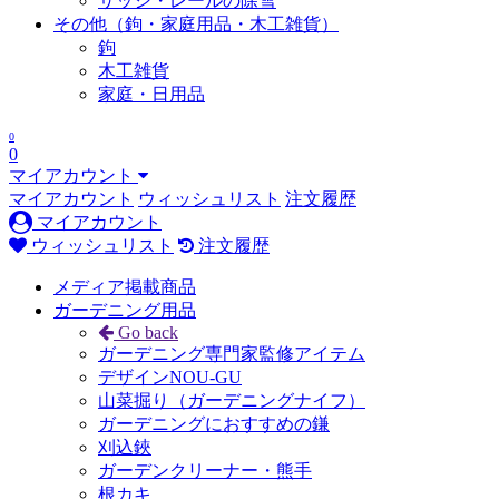
サッシ・レールの除雪
その他（鉤・家庭用品・木工雑貨）
鉤
木工雑貨
家庭・日用品
0
0
マイアカウント
マイアカウント
ウィッシュリスト
注文履歴
マイアカウント
ウィッシュリスト
注文履歴
メディア掲載商品
ガーデニング用品
Go back
ガーデニング専門家監修アイテム
デザインNOU-GU
山菜掘り（ガーデニングナイフ）
ガーデニングにおすすめの鎌
刈込鋏
ガーデンクリーナー・熊手
根カキ