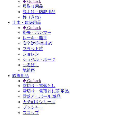
Go back
貝取り用品
熊よけ・防犯用品
杵（きね）
土木・建築用品
Go back
掛矢・ハンマー
レーキ・熊手
安全対策/車止め
フラット杭
ジョレン
ショベル・ホーク
つるはし
地鎮祭
除雪用品
Go back
雪切り・雪落とし
雪切り・雪落とし頭 単品
雪落としポール 単品
カチ割りシリーズ
プッシャー
スコップ