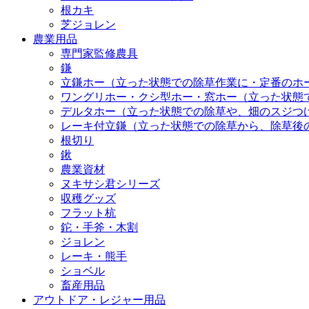
根カキ
芝ジョレン
農業用品
専門家監修農具
鎌
立鎌ホー（立った状態での除草作業に・定番のホ
ワングリホー・クシ型ホー・窓ホー（立った状態
デルタホー（立った状態での除草や、畑のスジつ
レーキ付立鎌（立った状態での除草から、除草後
根切り
鍬
農業資材
ヌキサシ君シリーズ
収穫グッズ
フラット杭
鉈・手斧・木割
ジョレン
レーキ・熊手
ショベル
畜産用品
アウトドア・レジャー用品