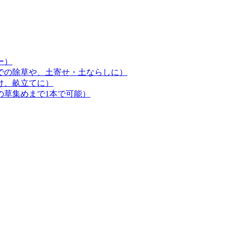
ー）
での除草や、土寄せ・土ならしに）
け、畝立てに）
の草集めまで1本で可能）