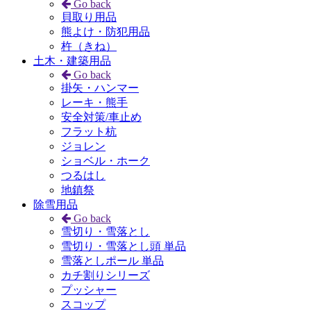
Go back
貝取り用品
熊よけ・防犯用品
杵（きね）
土木・建築用品
Go back
掛矢・ハンマー
レーキ・熊手
安全対策/車止め
フラット杭
ジョレン
ショベル・ホーク
つるはし
地鎮祭
除雪用品
Go back
雪切り・雪落とし
雪切り・雪落とし頭 単品
雪落としポール 単品
カチ割りシリーズ
プッシャー
スコップ