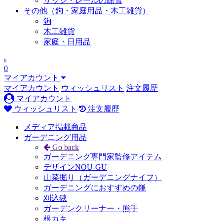
サッシ・レールの除雪
その他（鉤・家庭用品・木工雑貨）
鉤
木工雑貨
家庭・日用品
0
0
マイアカウント
マイアカウント
ウィッシュリスト
注文履歴
マイアカウント
ウィッシュリスト
注文履歴
メディア掲載商品
ガーデニング用品
Go back
ガーデニング専門家監修アイテム
デザインNOU-GU
山菜掘り（ガーデニングナイフ）
ガーデニングにおすすめの鎌
刈込鋏
ガーデンクリーナー・熊手
根カキ