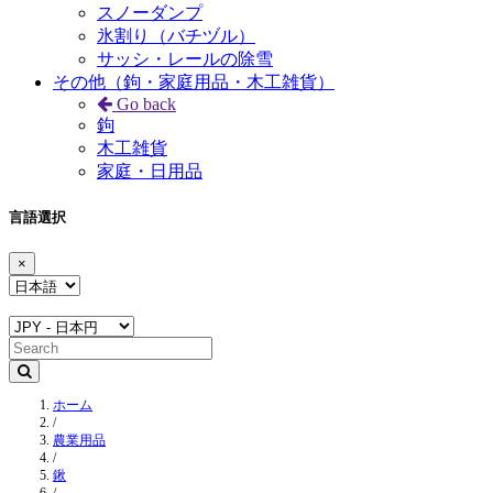
スノーダンプ
氷割り（バチヅル）
サッシ・レールの除雪
その他（鉤・家庭用品・木工雑貨）
Go back
鉤
木工雑貨
家庭・日用品
言語選択
×
ホーム
/
農業用品
/
鍬