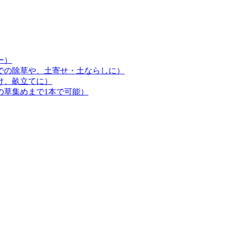
ー）
での除草や、土寄せ・土ならしに）
け、畝立てに）
の草集めまで1本で可能）