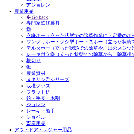
芝ジョレン
農業用品
Go back
専門家監修農具
鎌
立鎌ホー（立った状態での除草作業に・定番のホ
ワングリホー・クシ型ホー・窓ホー（立った状態
デルタホー（立った状態での除草や、畑のスジつ
レーキ付立鎌（立った状態での除草から、除草後
根切り
鍬
農業資材
ヌキサシ君シリーズ
収穫グッズ
フラット杭
鉈・手斧・木割
ジョレン
レーキ・熊手
ショベル
畜産用品
アウトドア・レジャー用品