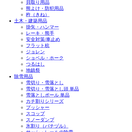
貝取り用品
熊よけ・防犯用品
杵（きね）
土木・建築用品
掛矢・ハンマー
レーキ・熊手
安全対策/車止め
フラット杭
ジョレン
ショベル・ホーク
つるはし
地鎮祭
除雪用品
雪切り・雪落とし
雪切り・雪落とし頭 単品
雪落としポール 単品
カチ割りシリーズ
プッシャー
スコップ
スノーダンプ
氷割り（バチヅル）