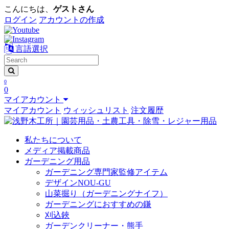
こんにちは、
ゲストさん
ログイン
アカウントの作成
言語選択
0
0
マイアカウント
マイアカウント
ウィッシュリスト
注文履歴
私たちについて
メディア掲載商品
ガーデニング用品
ガーデニング専門家監修アイテム
デザインNOU-GU
山菜掘り（ガーデニングナイフ）
ガーデニングにおすすめの鎌
刈込鋏
ガーデンクリーナー・熊手