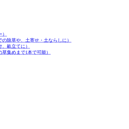
ー）
での除草や、土寄せ・土ならしに）
け、畝立てに）
の草集めまで1本で可能）