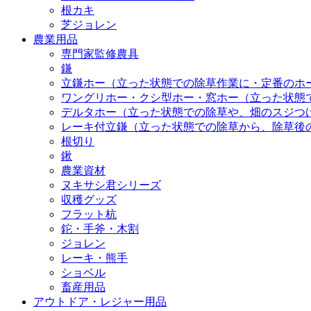
根カキ
芝ジョレン
農業用品
専門家監修農具
鎌
立鎌ホー（立った状態での除草作業に・定番のホ
ワングリホー・クシ型ホー・窓ホー（立った状態
デルタホー（立った状態での除草や、畑のスジつ
レーキ付立鎌（立った状態での除草から、除草後
根切り
鍬
農業資材
ヌキサシ君シリーズ
収穫グッズ
フラット杭
鉈・手斧・木割
ジョレン
レーキ・熊手
ショベル
畜産用品
アウトドア・レジャー用品