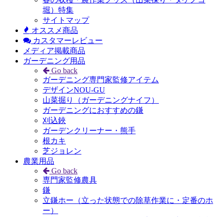
堀）特集
サイトマップ
オススメ商品
カスタマーレビュー
メディア掲載商品
ガーデニング用品
Go back
ガーデニング専門家監修アイテム
デザインNOU-GU
山菜掘り（ガーデニングナイフ）
ガーデニングにおすすめの鎌
刈込鋏
ガーデンクリーナー・熊手
根カキ
芝ジョレン
農業用品
Go back
専門家監修農具
鎌
立鎌ホー（立った状態での除草作業に・定番のホ
ー）