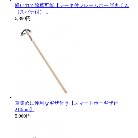
軽い力で除草可能【レーキ付フレームホー 半丸くん
（スパナ付）...
6,890円
草集めに便利なギザ付き【スマートホーギザ付
210mm】
5,060円