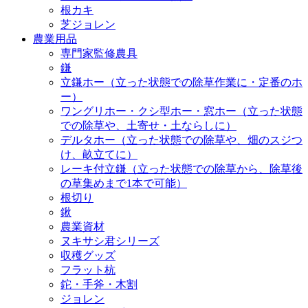
根カキ
芝ジョレン
農業用品
専門家監修農具
鎌
立鎌ホー（立った状態での除草作業に・定番のホ
ー）
ワングリホー・クシ型ホー・窓ホー（立った状態
での除草や、土寄せ・土ならしに）
デルタホー（立った状態での除草や、畑のスジつ
け、畝立てに）
レーキ付立鎌（立った状態での除草から、除草後
の草集めまで1本で可能）
根切り
鍬
農業資材
ヌキサシ君シリーズ
収穫グッズ
フラット杭
鉈・手斧・木割
ジョレン