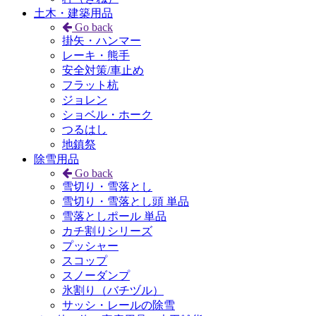
土木・建築用品
Go back
掛矢・ハンマー
レーキ・熊手
安全対策/車止め
フラット杭
ジョレン
ショベル・ホーク
つるはし
地鎮祭
除雪用品
Go back
雪切り・雪落とし
雪切り・雪落とし頭 単品
雪落としポール 単品
カチ割りシリーズ
プッシャー
スコップ
スノーダンプ
氷割り（バチヅル）
サッシ・レールの除雪