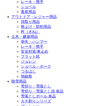
レーキ・熊手
ショベル
畜産用品
アウトドア・レジャー用品
貝取り用品
熊よけ・防犯用品
杵（きね）
土木・建築用品
掛矢・ハンマー
レーキ・熊手
安全対策/車止め
フラット杭
ジョレン
ショベル・ホーク
つるはし
地鎮祭
除雪用品
雪切り・雪落とし
雪切り・雪落とし頭 単品
雪落としポール 単品
カチ割りシリーズ