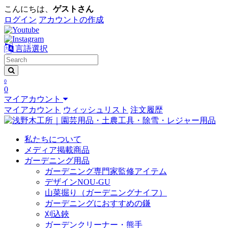
こんにちは、
ゲストさん
ログイン
アカウントの作成
言語選択
0
0
マイアカウント
マイアカウント
ウィッシュリスト
注文履歴
私たちについて
メディア掲載商品
ガーデニング用品
ガーデニング専門家監修アイテム
デザインNOU-GU
山菜掘り（ガーデニングナイフ）
ガーデニングにおすすめの鎌
刈込鋏
ガーデンクリーナー・熊手