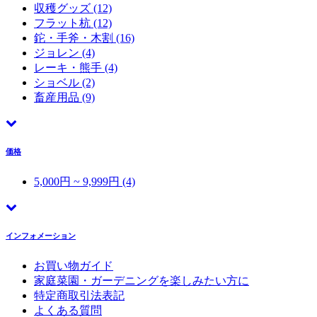
収穫グッズ
(12)
フラット杭
(12)
鉈・手斧・木割
(16)
ジョレン
(4)
レーキ・熊手
(4)
ショベル
(2)
畜産用品
(9)
価格
5,000円 ~ 9,999円 (4)
インフォメーション
お買い物ガイド
家庭菜園・ガーデニングを楽しみたい方に
特定商取引法表記
よくある質問