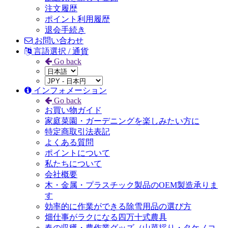
注文履歴
ポイント利用履歴
退会手続き
お問い合わせ
言語選択 / 通貨
Go back
インフォメーション
Go back
お買い物ガイド
家庭菜園・ガーデニングを楽しみたい方に
特定商取引法表記
よくある質問
ポイントについて
私たちについて
会社概要
木・金属・プラスチック製品のOEM製造承りま
す
効率的に作業ができる除雪用品の選び方
畑仕事がラクになる四万十式農具
春の収穫・農作業グッズ（山菜採り・タケノコ