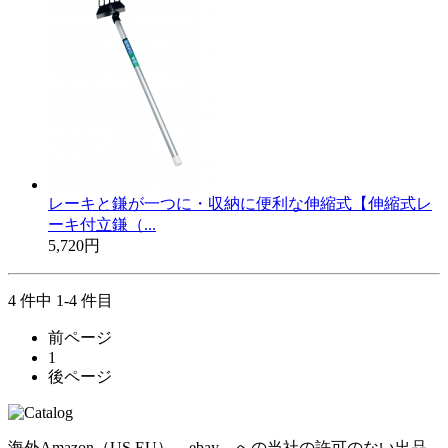
レーキと鎌が一つに・収納に便利な伸縮式【伸縮式レ
ーキ付立鎌（...
5,720円
4 件中 1-4 件目
前ページ
1
後ページ
海外Amazon（US,EU）、ebay への当社の許可のない出品