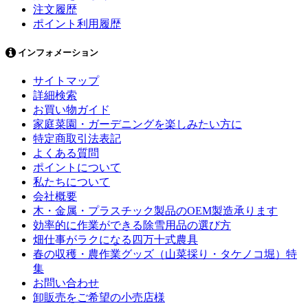
注文履歴
ポイント利用履歴
インフォメーション
サイトマップ
詳細検索
お買い物ガイド
家庭菜園・ガーデニングを楽しみたい方に
特定商取引法表記
よくある質問
ポイントについて
私たちについて
会社概要
木・金属・プラスチック製品のOEM製造承ります
効率的に作業ができる除雪用品の選び方
畑仕事がラクになる四万十式農具
春の収穫・農作業グッズ（山菜採り・タケノコ堀）特
集
お問い合わせ
卸販売をご希望の小売店様