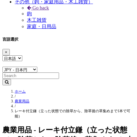
その他（鉤・家庭用品・木工雑貨）
Go back
鉤
木工雑貨
家庭・日用品
言語選択
×
ホーム
/
農業用品
/
レーキ付立鎌（立った状態での除草から、除草後の草集めまで1本で可
能）
農業用品 - レーキ付立鎌（立った状態