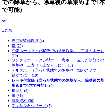
での除草から、除草後の草集めまで1本
で可能）
カテゴリ
専門家監修農具
(4)
鎌
(72)
立鎌ホー（立った状態での除草作業に・定番のホー）
(10)
ワングリホー・クシ型ホー・窓ホー（立った状態での
除草や、土寄せ・土ならしに）
(13)
デルタホー（立った状態での除草や、畑のスジつけ、
畝立てに）
(10)
レーキ付立鎌（立った状態での除草から、除草後の草
集めまで1本で可能）
(4)
根切り
(2)
鍬
(31)
農業資材
(30)
ヌキサシ君シリーズ
(5)