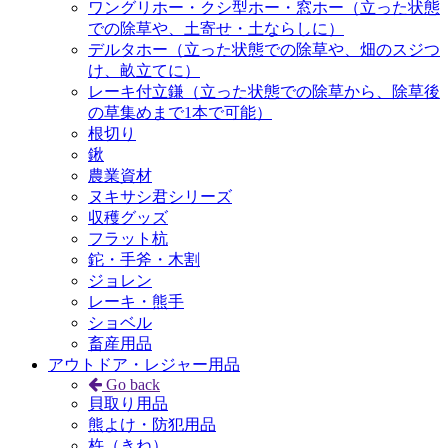
ワングリホー・クシ型ホー・窓ホー（立った状態
での除草や、土寄せ・土ならしに）
デルタホー（立った状態での除草や、畑のスジつ
け、畝立てに）
レーキ付立鎌（立った状態での除草から、除草後
の草集めまで1本で可能）
根切り
鍬
農業資材
ヌキサシ君シリーズ
収穫グッズ
フラット杭
鉈・手斧・木割
ジョレン
レーキ・熊手
ショベル
畜産用品
アウトドア・レジャー用品
Go back
貝取り用品
熊よけ・防犯用品
杵（きね）