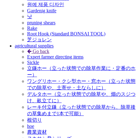
원예 제품 디자인
Gardenig knife
낫
pruning shears
Rake
Root Hook (Standard BONSAI TOOL)
芝ジョレン
agricultural supplies
Go back
Expert farmer directing items
Sickle
立鎌ホー（立った状態での除草作業に・定番のホ
ー）
ワングリホー・クシ型ホー・窓ホー（立った状態
での除草や、土寄せ・土ならしに）
デルタホー（立った状態での除草や、畑のスジつ
け、畝立てに）
レーキ付立鎌（立った状態での除草から、除草後
の草集めまで1本で可能）
根切り
hoe
農業資材