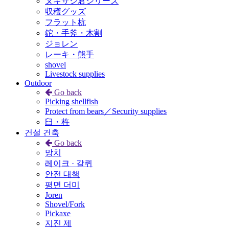
ヌキサシ君シリーズ
収穫グッズ
フラット杭
鉈・手斧・木割
ジョレン
レーキ・熊手
shovel
Livestock supplies
Outdoor
Go back
Picking shellfish
Protect from bears／Security supplies
臼・杵
건설 건축
Go back
망치
레이크 · 갈퀴
안전 대책
평면 더미
Joren
Shovel/Fork
Pickaxe
지진 제