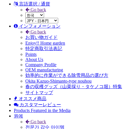
言語選択 / 通貨
Go back
インフォメーション
Go back
お買い物ガイド
Enjoy!! Home garden
特定商取引法表記
Points
About Us
Company Profile
OEM manufacturing
効率的に作業ができる除雪用品の選び方
Okita Kazuo-Shimanto-type nouhou
春の収穫グッズ（山菜採り・タケノコ堀）特集
サイトマップ
オススメ商品
カスタマーレビュー
Products Featured in the Media
원예
Go back
전문가 감수 아이템