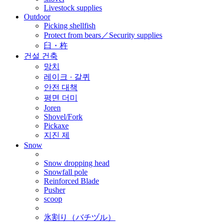
Livestock supplies
Outdoor
Picking shellfish
Protect from bears／Security supplies
臼・杵
건설 건축
망치
레이크 · 갈퀴
안전 대책
평면 더미
Joren
Shovel/Fork
Pickaxe
지진 제
Snow
Snow dropping head
Snowfall pole
Reinforced Blade
Pusher
scoop
氷割り（バチヅル）