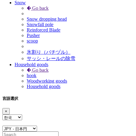
Snow
Go back
Snow dropping head
Snowfall pole
Reinforced Blade
Pusher
scoop
氷割り（バチヅル）
サッシ・レールの除雪
Household goods
Go back
hook
Woodworking goods
Household goods
言語選択
×