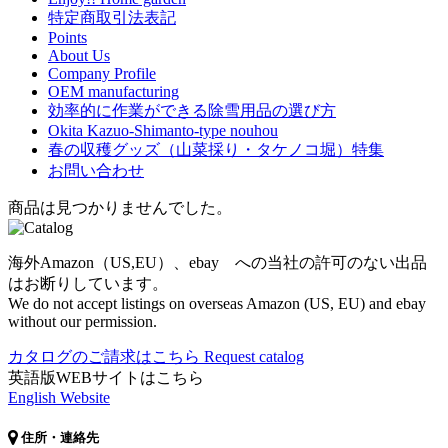
特定商取引法表記
Points
About Us
Company Profile
OEM manufacturing
効率的に作業ができる除雪用品の選び方
Okita Kazuo-Shimanto-type nouhou
春の収穫グッズ（山菜採り・タケノコ堀）特集
お問い合わせ
商品は見つかりませんでした。
海外Amazon（US,EU）、ebay への当社の許可のない出品
はお断りしています。
We do not accept listings on overseas Amazon (US, EU) and ebay
without our permission.
カタログのご請求はこちら
Request catalog
英語版WEBサイトはこちら
English Website
住所・連絡先