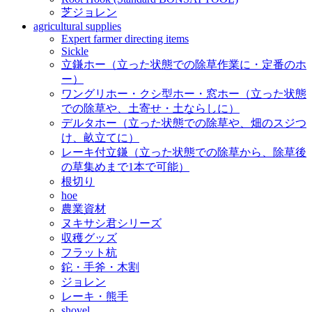
芝ジョレン
agricultural supplies
Expert farmer directing items
Sickle
立鎌ホー（立った状態での除草作業に・定番のホ
ー）
ワングリホー・クシ型ホー・窓ホー（立った状態
での除草や、土寄せ・土ならしに）
デルタホー（立った状態での除草や、畑のスジつ
け、畝立てに）
レーキ付立鎌（立った状態での除草から、除草後
の草集めまで1本で可能）
根切り
hoe
農業資材
ヌキサシ君シリーズ
収穫グッズ
フラット杭
鉈・手斧・木割
ジョレン
レーキ・熊手
shovel