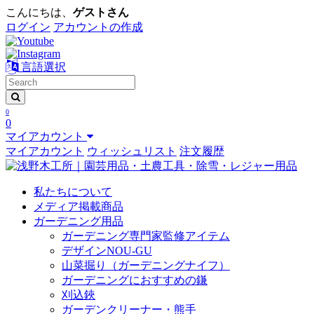
こんにちは、
ゲストさん
ログイン
アカウントの作成
言語選択
0
0
マイアカウント
マイアカウント
ウィッシュリスト
注文履歴
私たちについて
メディア掲載商品
ガーデニング用品
ガーデニング専門家監修アイテム
デザインNOU-GU
山菜掘り（ガーデニングナイフ）
ガーデニングにおすすめの鎌
刈込鋏
ガーデンクリーナー・熊手