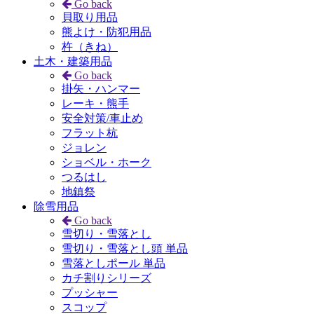
Go back
貝取り用品
熊よけ・防犯用品
杵（きね）
土木・建築用品
Go back
掛矢・ハンマー
レーキ・熊手
安全対策/車止め
フラット杭
ジョレン
ショベル・ホーク
つるはし
地鎮祭
除雪用品
Go back
雪切り・雪落とし
雪切り・雪落とし頭 単品
雪落としポール 単品
カチ割りシリーズ
プッシャー
スコップ