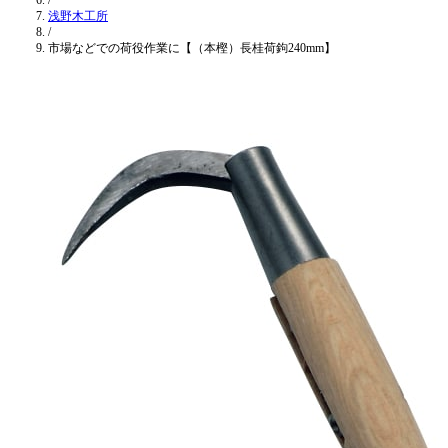
/
浅野木工所
/
市場などでの荷役作業に【（本樫）長桂荷鉤240mm】