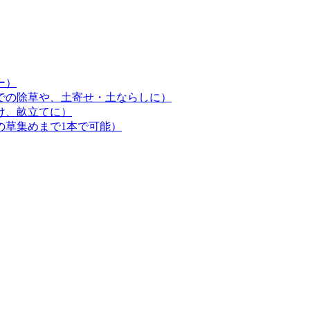
ー）
での除草や、土寄せ・土ならしに）
け、畝立てに）
の草集めまで1本で可能）