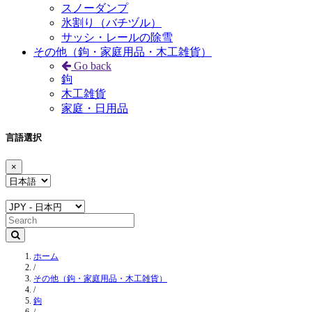
スノーダンプ
氷割り（バチヅル）
サッシ・レールの除雪
その他（鉤・家庭用品・木工雑貨）
Go back
鉤
木工雑貨
家庭・日用品
言語選択
×
ホーム
/
その他（鉤・家庭用品・木工雑貨）
/
鉤