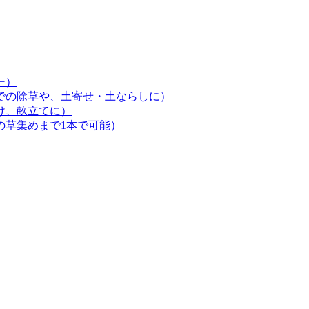
ー）
での除草や、土寄せ・土ならしに）
け、畝立てに）
の草集めまで1本で可能）