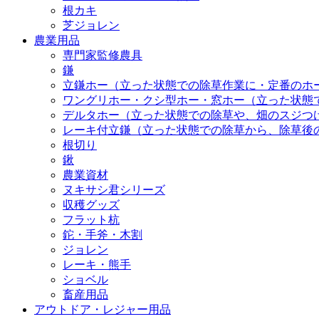
根カキ
芝ジョレン
農業用品
専門家監修農具
鎌
立鎌ホー（立った状態での除草作業に・定番のホ
ワングリホー・クシ型ホー・窓ホー（立った状態
デルタホー（立った状態での除草や、畑のスジつ
レーキ付立鎌（立った状態での除草から、除草後
根切り
鍬
農業資材
ヌキサシ君シリーズ
収穫グッズ
フラット杭
鉈・手斧・木割
ジョレン
レーキ・熊手
ショベル
畜産用品
アウトドア・レジャー用品