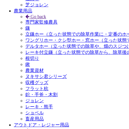
芝ジョレン
農業用品
Go back
専門家監修農具
鎌
立鎌ホー（立った状態での除草作業に・定番のホ
ワングリホー・クシ型ホー・窓ホー（立った状態
デルタホー（立った状態での除草や、畑のスジつ
レーキ付立鎌（立った状態での除草から、除草後
根切り
鍬
農業資材
ヌキサシ君シリーズ
収穫グッズ
フラット杭
鉈・手斧・木割
ジョレン
レーキ・熊手
ショベル
畜産用品
アウトドア・レジャー用品