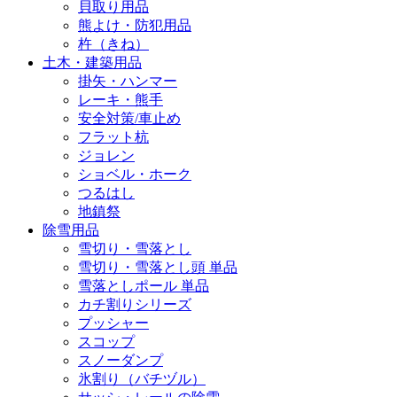
貝取り用品
熊よけ・防犯用品
杵（きね）
土木・建築用品
掛矢・ハンマー
レーキ・熊手
安全対策/車止め
フラット杭
ジョレン
ショベル・ホーク
つるはし
地鎮祭
除雪用品
雪切り・雪落とし
雪切り・雪落とし頭 単品
雪落としポール 単品
カチ割りシリーズ
プッシャー
スコップ
スノーダンプ
氷割り（バチヅル）