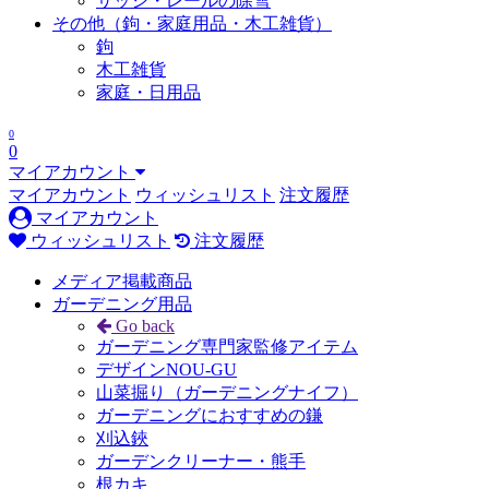
サッシ・レールの除雪
その他（鉤・家庭用品・木工雑貨）
鉤
木工雑貨
家庭・日用品
0
0
マイアカウント
マイアカウント
ウィッシュリスト
注文履歴
マイアカウント
ウィッシュリスト
注文履歴
メディア掲載商品
ガーデニング用品
Go back
ガーデニング専門家監修アイテム
デザインNOU-GU
山菜掘り（ガーデニングナイフ）
ガーデニングにおすすめの鎌
刈込鋏
ガーデンクリーナー・熊手
根カキ