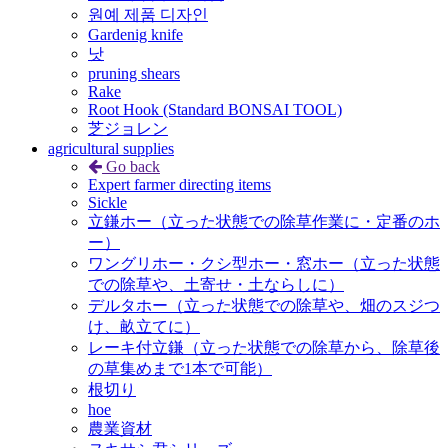
원예 제품 디자인
Gardenig knife
낫
pruning shears
Rake
Root Hook (Standard BONSAI TOOL)
芝ジョレン
agricultural supplies
Go back
Expert farmer directing items
Sickle
立鎌ホー（立った状態での除草作業に・定番のホ
ー）
ワングリホー・クシ型ホー・窓ホー（立った状態
での除草や、土寄せ・土ならしに）
デルタホー（立った状態での除草や、畑のスジつ
け、畝立てに）
レーキ付立鎌（立った状態での除草から、除草後
の草集めまで1本で可能）
根切り
hoe
農業資材