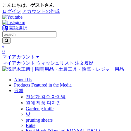
こんにちは、
ゲストさん
ログイン
アカウントの作成
言語選択
0
0
マイアカウント
マイアカウント
ウィッシュリスト
注文履歴
About Us
Products Featured in the Media
원예
전문가 감수 아이템
원예 제품 디자인
Gardenig knife
낫
pruning shears
Rake
Root Hook (Standard BONSAI TOOL)