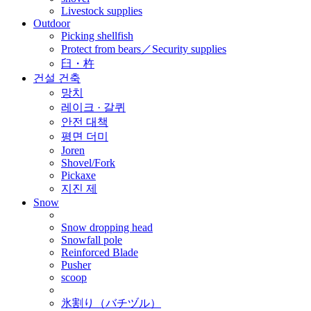
Livestock supplies
Outdoor
Picking shellfish
Protect from bears／Security supplies
臼・杵
건설 건축
망치
레이크 · 갈퀴
안전 대책
평면 더미
Joren
Shovel/Fork
Pickaxe
지진 제
Snow
Snow dropping head
Snowfall pole
Reinforced Blade
Pusher
scoop
氷割り（バチヅル）