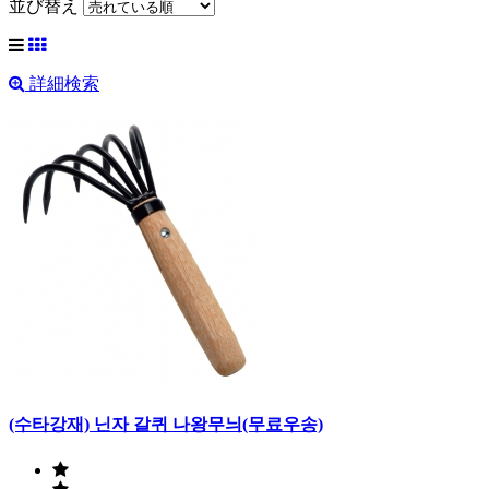
並び替え
詳細検索
(수타강재) 닌자 갈퀴 나왕무늬(무료우송)