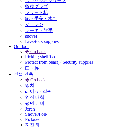
ヌキサシ君シリーズ
収穫グッズ
フラット杭
鉈・手斧・木割
ジョレン
レーキ・熊手
shovel
Livestock supplies
Outdoor
Go back
Picking shellfish
Protect from bears／Security supplies
臼・杵
건설 건축
Go back
망치
레이크 · 갈퀴
안전 대책
평면 더미
Joren
Shovel/Fork
Pickaxe
지진 제