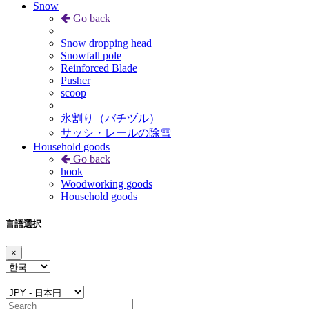
Snow
Go back
Snow dropping head
Snowfall pole
Reinforced Blade
Pusher
scoop
氷割り（バチヅル）
サッシ・レールの除雪
Household goods
Go back
hook
Woodworking goods
Household goods
言語選択
×