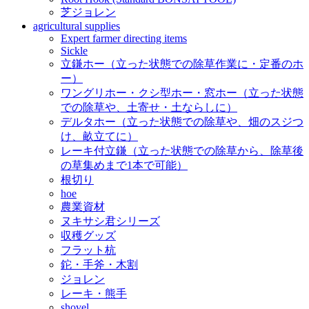
芝ジョレン
agricultural supplies
Expert farmer directing items
Sickle
立鎌ホー（立った状態での除草作業に・定番のホ
ー）
ワングリホー・クシ型ホー・窓ホー（立った状態
での除草や、土寄せ・土ならしに）
デルタホー（立った状態での除草や、畑のスジつ
け、畝立てに）
レーキ付立鎌（立った状態での除草から、除草後
の草集めまで1本で可能）
根切り
hoe
農業資材
ヌキサシ君シリーズ
収穫グッズ
フラット杭
鉈・手斧・木割
ジョレン
レーキ・熊手
shovel