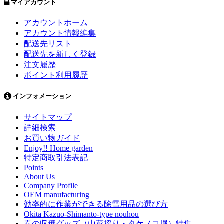
マイアカウント
アカウントホーム
アカウント情報編集
配送先リスト
配送先を新しく登録
注文履歴
ポイント利用履歴
インフォメーション
サイトマップ
詳細検索
お買い物ガイド
Enjoy!! Home garden
特定商取引法表記
Points
About Us
Company Profile
OEM manufacturing
効率的に作業ができる除雪用品の選び方
Okita Kazuo-Shimanto-type nouhou
春の収穫グッズ（山菜採り・タケノコ堀）特集