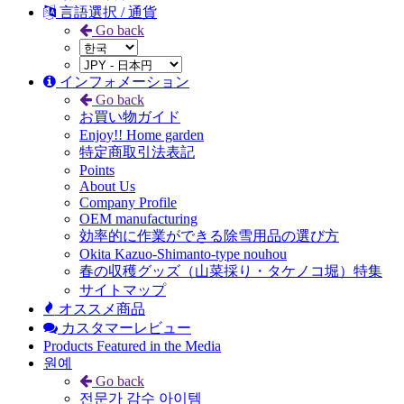
言語選択 / 通貨
Go back
インフォメーション
Go back
お買い物ガイド
Enjoy!! Home garden
特定商取引法表記
Points
About Us
Company Profile
OEM manufacturing
効率的に作業ができる除雪用品の選び方
Okita Kazuo-Shimanto-type nouhou
春の収穫グッズ（山菜採り・タケノコ堀）特集
サイトマップ
オススメ商品
カスタマーレビュー
Products Featured in the Media
원예
Go back
전문가 감수 아이템