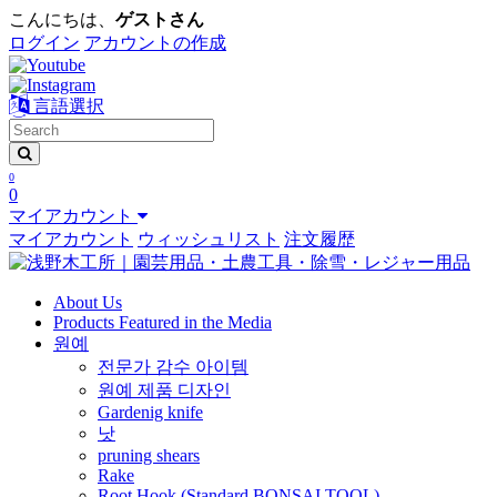
こんにちは、
ゲストさん
ログイン
アカウントの作成
言語選択
0
0
マイアカウント
マイアカウント
ウィッシュリスト
注文履歴
About Us
Products Featured in the Media
원예
전문가 감수 아이템
원예 제품 디자인
Gardenig knife
낫
pruning shears
Rake
Root Hook (Standard BONSAI TOOL)