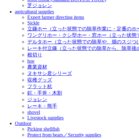
芝ジョレン
agricultural supplies
Expert farmer directing items
Sickle
立鎌ホー（立った状態での除草作業に・定番のホ
ワングリホー・クシ型ホー・窓ホー（立った状態
デルタホー（立った状態での除草や、畑のスジつ
レーキ付立鎌（立った状態での除草から、除草後
根切り
hoe
農業資材
ヌキサシ君シリーズ
収穫グッズ
フラット杭
鉈・手斧・木割
ジョレン
レーキ・熊手
shovel
Livestock supplies
Outdoor
Picking shellfish
Protect from bears／Security supplies