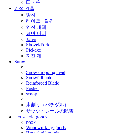
臼・杵
건설 건축
망치
레이크 · 갈퀴
안전 대책
평면 더미
Joren
Shovel/Fork
Pickaxe
지진 제
Snow
Snow dropping head
Snowfall pole
Reinforced Blade
Pusher
scoop
氷割り（バチヅル）
サッシ・レールの除雪
Household goods
hook
Woodworking goods
Household goods