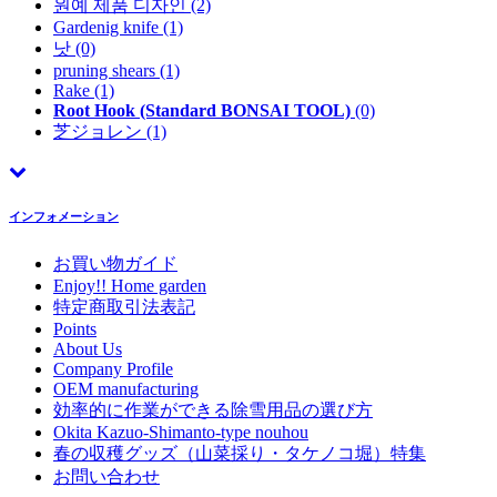
원예 제품 디자인
(2)
Gardenig knife
(1)
낫
(0)
pruning shears
(1)
Rake
(1)
Root Hook (Standard BONSAI TOOL)
(0)
芝ジョレン
(1)
インフォメーション
お買い物ガイド
Enjoy!! Home garden
特定商取引法表記
Points
About Us
Company Profile
OEM manufacturing
効率的に作業ができる除雪用品の選び方
Okita Kazuo-Shimanto-type nouhou
春の収穫グッズ（山菜採り・タケノコ堀）特集
お問い合わせ