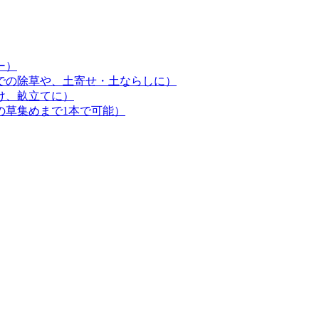
ー）
での除草や、土寄せ・土ならしに）
け、畝立てに）
の草集めまで1本で可能）