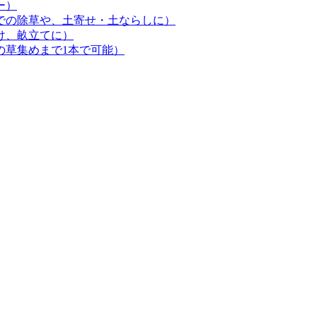
ー）
での除草や、土寄せ・土ならしに）
け、畝立てに）
の草集めまで1本で可能）