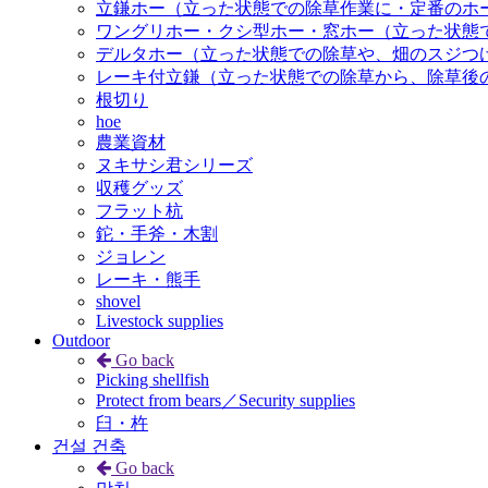
立鎌ホー（立った状態での除草作業に・定番のホ
ワングリホー・クシ型ホー・窓ホー（立った状態
デルタホー（立った状態での除草や、畑のスジつ
レーキ付立鎌（立った状態での除草から、除草後
根切り
hoe
農業資材
ヌキサシ君シリーズ
収穫グッズ
フラット杭
鉈・手斧・木割
ジョレン
レーキ・熊手
shovel
Livestock supplies
Outdoor
Go back
Picking shellfish
Protect from bears／Security supplies
臼・杵
건설 건축
Go back