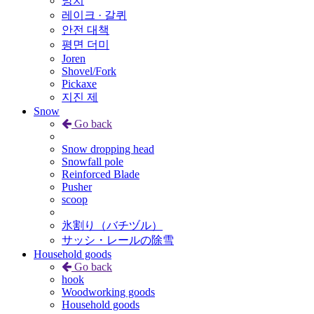
망치
레이크 · 갈퀴
안전 대책
평면 더미
Joren
Shovel/Fork
Pickaxe
지진 제
Snow
Go back
Snow dropping head
Snowfall pole
Reinforced Blade
Pusher
scoop
氷割り（バチヅル）
サッシ・レールの除雪
Household goods
Go back
hook
Woodworking goods
Household goods