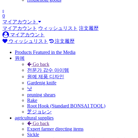
0
0
マイアカウント
マイアカウント
ウィッシュリスト
注文履歴
マイアカウント
ウィッシュリスト
注文履歴
Products Featured in the Media
원예
Go back
전문가 감수 아이템
원예 제품 디자인
Gardenig knife
낫
pruning shears
Rake
Root Hook (Standard BONSAI TOOL)
芝ジョレン
agricultural supplies
Go back
Expert farmer directing items
Sickle