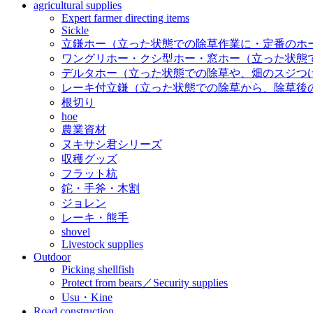
agricultural supplies
Expert farmer directing items
Sickle
立鎌ホー（立った状態での除草作業に・定番のホ
ワングリホー・クシ型ホー・窓ホー（立った状態
デルタホー（立った状態での除草や、畑のスジつ
レーキ付立鎌（立った状態での除草から、除草後
根切り
hoe
農業資材
ヌキサシ君シリーズ
収穫グッズ
フラット杭
鉈・手斧・木割
ジョレン
レーキ・熊手
shovel
Livestock supplies
Outdoor
Picking shellfish
Protect from bears／Security supplies
Usu・Kine
Road construction