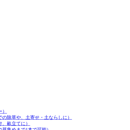
ー）
での除草や、土寄せ・土ならしに）
け、畝立てに）
の草集めまで1本で可能）