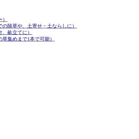
ー）
での除草や、土寄せ・土ならしに）
け、畝立てに）
の草集めまで1本で可能）