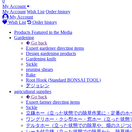
0
My Account
My Account
Wish List
Order history
My Account
Wish List
Order history
Products Featured in the Media
Gardening
Go back
Expert gardener directing items
Design gardening products
Gardening knife
Sickle
pruning shears
Rake
Root Hook (Standard BONSAI TOOL)
芝ジョレン
agricultural supplies
Go back
Expert farmer directing items
Sickle
立鎌ホー（立った状態での除草作業に・定番のホ
ワングリホー・クシ型ホー・窓ホー（立った状態
デルタホー（立った状態での除草や、畑のスジつ
レーキ付立鎌（立った状態での除草から、除草後