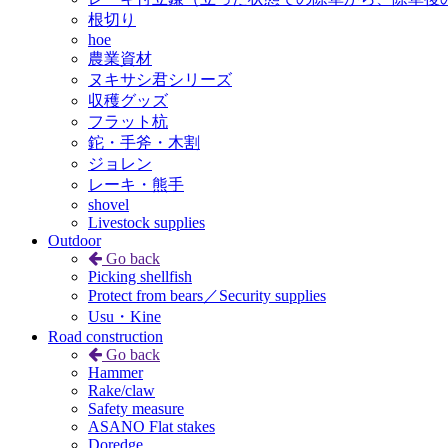
根切り
hoe
農業資材
ヌキサシ君シリーズ
収穫グッズ
フラット杭
鉈・手斧・木割
ジョレン
レーキ・熊手
shovel
Livestock supplies
Outdoor
Go back
Picking shellfish
Protect from bears／Security supplies
Usu・Kine
Road construction
Go back
Hammer
Rake/claw
Safety measure
ASANO Flat stakes
Doredge