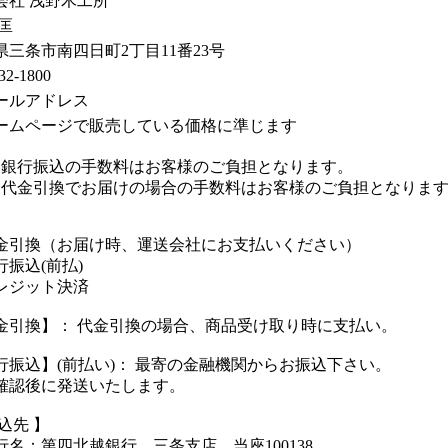
会社 浅野木工所
匡
県三条市南四日町2丁目11番23号
32-1800
ームページで販売している価格に準じます
銀行振込の手数料はお客様のご負担となります。
代金引換でお届けの場合の手数料はお客様のご負担となりま
金引換（お届け時、運送会社にお支払いください）
行振込(前払)
レジット決済
金引換】： 代金引換の場合、商品受け取り時に支払い。
行振込】(前払い)： 最寄の金融機関からお振込下さい。
確認後に発送いたします。
込先 】
名：第四北越銀行 三条支店 当座100138