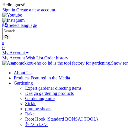
Hello, guest!
Sign in
Create a new account
Select language
0
0
My Account
My Account
Wish List
Order history
About Us
Products Featured in the Media
Gardening
Expert gardener directing items
Design gardening products
Gardening knife
Sickle
pruning shears
Rake
Root Hook (Standard BONSAI TOOL)
芝ジョレン