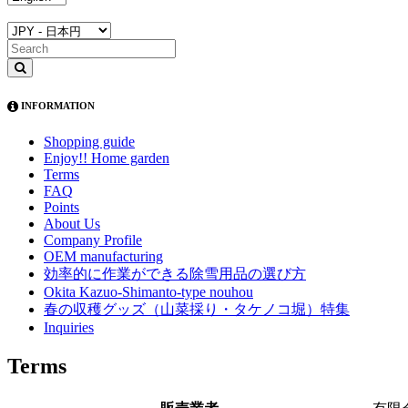
INFORMATION
Shopping guide
Enjoy!! Home garden
Terms
FAQ
Points
About Us
Company Profile
OEM manufacturing
効率的に作業ができる除雪用品の選び方
Okita Kazuo-Shimanto-type nouhou
春の収穫グッズ（山菜採り・タケノコ堀）特集
Inquiries
Terms