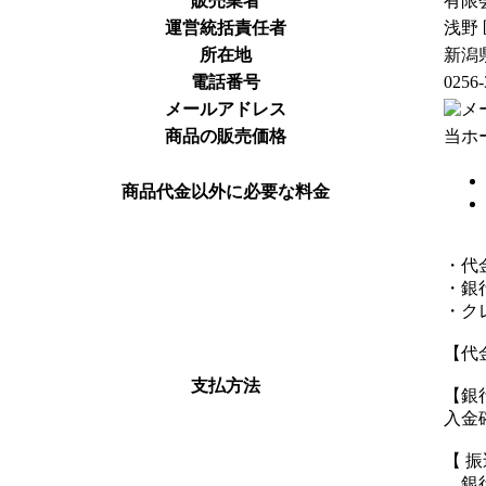
販売業者
有限
運営統括責任者
浅野 
所在地
新潟
電話番号
0256-
メールアドレス
商品の販売価格
当ホ
商品代金以外に必要な料金
・代
・銀
・ク
【代
支払方法
【銀
入金
【 振
銀行