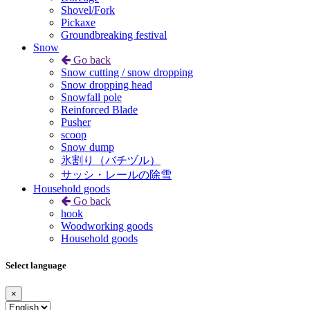
Shovel/Fork
Pickaxe
Groundbreaking festival
Snow
Go back
Snow cutting / snow dropping
Snow dropping head
Snowfall pole
Reinforced Blade
Pusher
scoop
Snow dump
氷割り（バチヅル）
サッシ・レールの除雪
Household goods
Go back
hook
Woodworking goods
Household goods
Select language
×