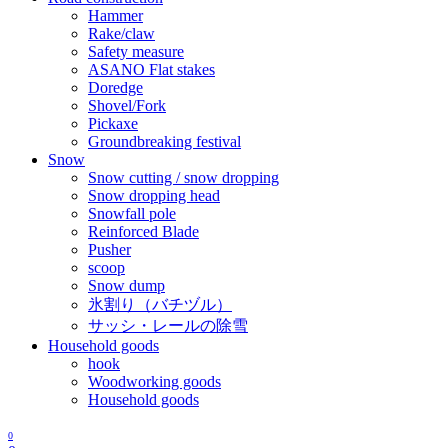
Hammer
Rake/claw
Safety measure
ASANO Flat stakes
Doredge
Shovel/Fork
Pickaxe
Groundbreaking festival
Snow
Snow cutting / snow dropping
Snow dropping head
Snowfall pole
Reinforced Blade
Pusher
scoop
Snow dump
氷割り（バチヅル）
サッシ・レールの除雪
Household goods
hook
Woodworking goods
Household goods
0