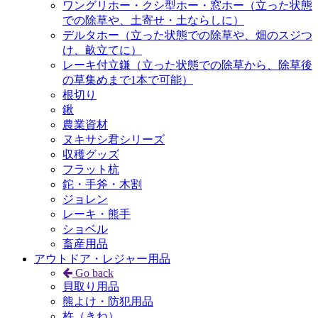
ワングリホー・クシ型ホー・窓ホー（立った状態
での除草や、土寄せ・土ならしに）
デルタホー（立った状態での除草や、畑のスジつ
け、畝立てに）
レーキ付立鎌（立った状態での除草から、除草後
の草集めまで1本で可能）
根切り
鍬
農業資材
ヌキサシ君シリーズ
収穫グッズ
フラット杭
鉈・手斧・木割
ジョレン
レーキ・熊手
ショベル
畜産用品
アウトドア・レジャー用品
Go back
貝取り用品
熊よけ・防犯用品
杵（きね）