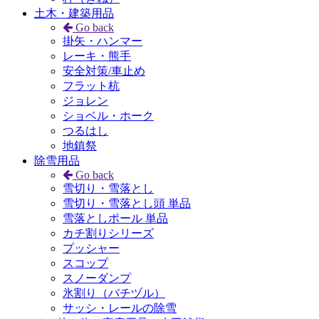
土木・建築用品
Go back
掛矢・ハンマー
レーキ・熊手
安全対策/車止め
フラット杭
ジョレン
ショベル・ホーク
つるはし
地鎮祭
除雪用品
Go back
雪切り・雪落とし
雪切り・雪落とし頭 単品
雪落としポール 単品
カチ割りシリーズ
プッシャー
スコップ
スノーダンプ
氷割り（バチヅル）
サッシ・レールの除雪