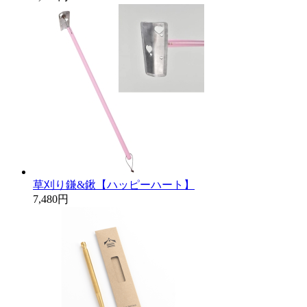
草刈り鎌&鍬【ハッピーハート】
7,480円