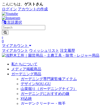
こんにちは、
ゲストさん
ログイン
アカウントの作成
言語選択
0
0
マイアカウント
マイアカウント
ウィッシュリスト
注文履歴
私たちについて
メディア掲載商品
ガーデニング用品
ガーデニング専門家監修アイテム
デザインNOU-GU
山菜掘り（ガーデニングナイフ）
ガーデニングにおすすめの鎌
刈込鋏
ガーデンクリーナー・熊手