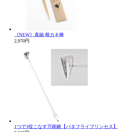
《NEW》真鍮 根カキ棒
2,970円
1つで3役こなす万能鍬【バタフライプリンセス】