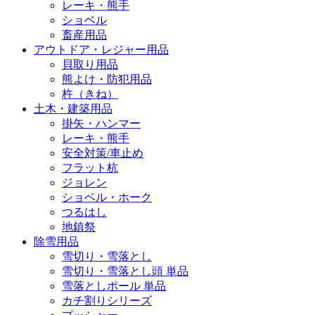
レーキ・熊手
ショベル
畜産用品
アウトドア・レジャー用品
貝取り用品
熊よけ・防犯用品
杵（きね）
土木・建築用品
掛矢・ハンマー
レーキ・熊手
安全対策/車止め
フラット杭
ジョレン
ショベル・ホーク
つるはし
地鎮祭
除雪用品
雪切り・雪落とし
雪切り・雪落とし頭 単品
雪落としポール 単品
カチ割りシリーズ