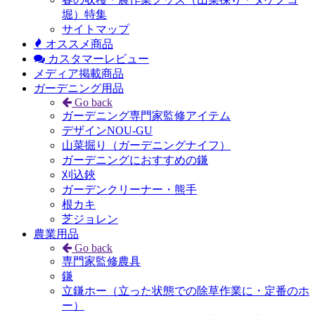
堀）特集
サイトマップ
オススメ商品
カスタマーレビュー
メディア掲載商品
ガーデニング用品
Go back
ガーデニング専門家監修アイテム
デザインNOU-GU
山菜掘り（ガーデニングナイフ）
ガーデニングにおすすめの鎌
刈込鋏
ガーデンクリーナー・熊手
根カキ
芝ジョレン
農業用品
Go back
専門家監修農具
鎌
立鎌ホー（立った状態での除草作業に・定番のホ
ー）