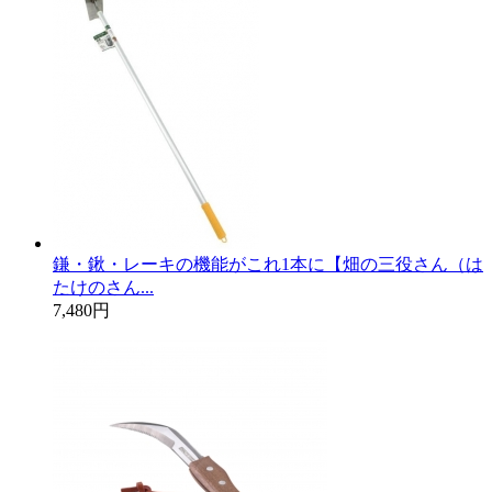
鎌・鍬・レーキの機能がこれ1本に【畑の三役さん（は
たけのさん...
7,480円