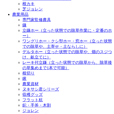
根カキ
芝ジョレン
農業用品
専門家監修農具
鎌
立鎌ホー（立った状態での除草作業に・定番のホ
ー）
ワングリホー・クシ型ホー・窓ホー（立った状態
での除草や、土寄せ・土ならしに）
デルタホー（立った状態での除草や、畑のスジつ
け、畝立てに）
レーキ付立鎌（立った状態での除草から、除草後
の草集めまで1本で可能）
根切り
鍬
農業資材
ヌキサシ君シリーズ
収穫グッズ
フラット杭
鉈・手斧・木割
ジョレン