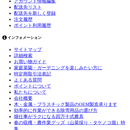
アカウント情報編集
配送先リスト
配送先を新しく登録
注文履歴
ポイント利用履歴
インフォメーション
サイトマップ
詳細検索
お買い物ガイド
家庭菜園・ガーデニングを楽しみたい方に
特定商取引法表記
よくある質問
ポイントについて
私たちについて
会社概要
木・金属・プラスチック製品のOEM製造承ります
効率的に作業ができる除雪用品の選び方
畑仕事がラクになる四万十式農具
春の収穫・農作業グッズ（山菜採り・タケノコ堀）特
集