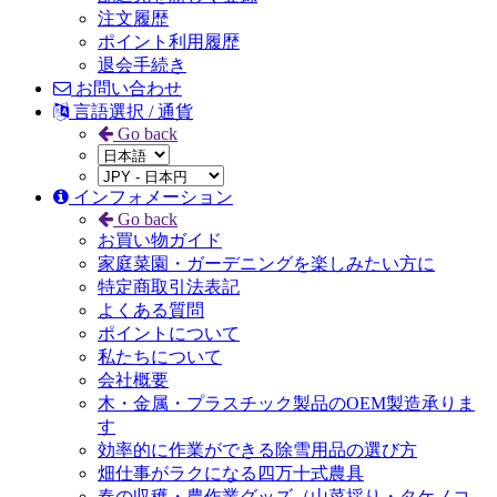
注文履歴
ポイント利用履歴
退会手続き
お問い合わせ
言語選択 / 通貨
Go back
インフォメーション
Go back
お買い物ガイド
家庭菜園・ガーデニングを楽しみたい方に
特定商取引法表記
よくある質問
ポイントについて
私たちについて
会社概要
木・金属・プラスチック製品のOEM製造承りま
す
効率的に作業ができる除雪用品の選び方
畑仕事がラクになる四万十式農具
春の収穫・農作業グッズ（山菜採り・タケノコ