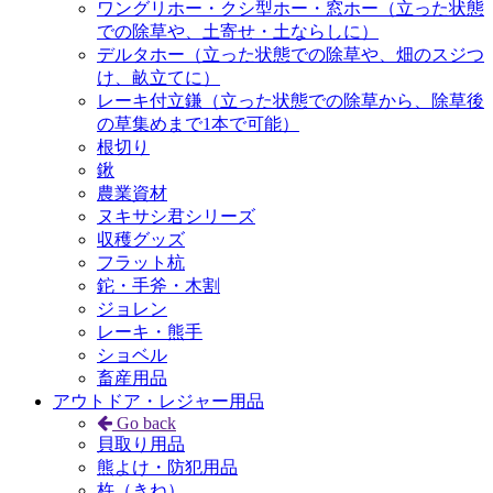
ワングリホー・クシ型ホー・窓ホー（立った状態
での除草や、土寄せ・土ならしに）
デルタホー（立った状態での除草や、畑のスジつ
け、畝立てに）
レーキ付立鎌（立った状態での除草から、除草後
の草集めまで1本で可能）
根切り
鍬
農業資材
ヌキサシ君シリーズ
収穫グッズ
フラット杭
鉈・手斧・木割
ジョレン
レーキ・熊手
ショベル
畜産用品
アウトドア・レジャー用品
Go back
貝取り用品
熊よけ・防犯用品
杵（きね）