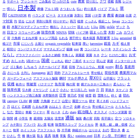
プッシャー
る
サポート
ごみ集め
ひっかける
cute
農業
切り出し
クワ
搭載
長靴
レジャ
日本製
草
アルミ
ー
慣らし
葬儀
アルミ3段
さつまいも
払い
釣り道具
パイプ
削
農場
ク
CALTIVATOR
杵
ベランダ
ビート
タマネギ鎌
氷割り
雪国
バチ型
溝
桑切鎌
白菜
マ対策
均
切る
にかぎ
草削り除草
刈りやすい
両刃
植替
ぐっさん
根起こし
Japan
コンコン
鈴
鎌
木製アロマディフューザー
種出し
ストッパー
固まった
1.5㎏
回転
sickle
ザック
九
目立つ
除雪作業
切味
固まった雪
木割
州
スウェーデン鋼
NINJYA
パイプ柄
ごみ
カワイ
鳥獣被害
イ
荷
六角柄
たまねぎ畑
キャンプ用品
もれる
潮干狩り
植木保護
2.5㎏
autumleef
移
市場
鍛造
カギ
植ゴテ
にじいろ
土堀り
organic vegetable
駐車場
厚い
harvesting
植え替
土
レーキ
え
根切り
コンパクトサイズ
ママさんダンプ
鋸鎌
root
糞
コンパクト
ステインレス
ならし
おす
グラスファイバー
ふるさと納税
半角くん
菜園庭
菜園
キネ
クシ
たけのこ掘り
国産
すめ
おしゃれ
5段ポール
じょれん
錆び
二面式
キャベツ
田んぼ
家庭
インターロッキ
剃る
畜産用
ング
ゴミ集め
しちゅう
スチールパイプ
草庭
目地
アルミニウム 軽量
pretty
品
農業用マル
さにべる
土均し
Asuparagus
波刃
荷鉤
アスファルトレーキ
寄せ植え
荷役作業
草刈り
チ
鋼付
マルチ押さえ
フラット
ガーデンフォーク
アスファルト舗装
山芋掘り
杭
収穫
熊被害
魚市場
土
畝作り
バクテリア
梅の実
餅
鍬デルタホー三角ホー
柔らかい
堀
女
除草作業
引き鍬
イヤリング
くまで
小さい
せり出した
knife
穴
貝
草抜き
タケノコ
性
圧雪
切れ
ハンドスコップ燕三条製
水野製作所
替刃式
学研
積雪
鉄
雪降ろし
砕く
盛
味
camping
CLAW
鋼
焼酎
六角鎌
ナイフ
山登り
園芸ツール
耕す
草イネ科
ハンドフォー
ク
刃
ほどく
広範囲
たまねぎ鎌
おはよう
ホーク
全鋼
ポール
寄せ植えツール
とうもろこ
鍛冶職人
なた
オススメ
し
雪切り
車載
ワイヤー
草
れーき
くわ
sharp
ベランダ菜園
部
通販
立つ
品
隙間
縄
小学生
車
庭掃除
太陽光
流雪溝
舗装
桑の実
貝取
長芋掘り
ソロキャ
斧
ンプ
カチ割り
アスパラ
太い茎
駐車
除雪用スコップ
ランドセル
改良，鋸，鎌，収穫
ズッ
おの
雪かき
キーニ
牧草
ホイッスル
アスファルト
熱
片手鍬
伸縮ポール
はりかえ
桑
エ
道具
サ
ひさし
牛
種
腰が楽
取る
除糞
草集
長い
stainless steel
日本
クシ型、手打鋼付
オー