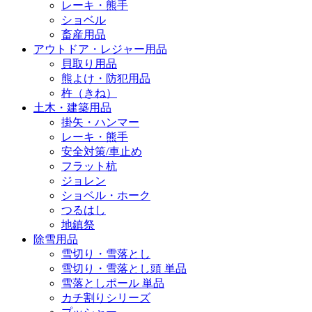
レーキ・熊手
ショベル
畜産用品
アウトドア・レジャー用品
貝取り用品
熊よけ・防犯用品
杵（きね）
土木・建築用品
掛矢・ハンマー
レーキ・熊手
安全対策/車止め
フラット杭
ジョレン
ショベル・ホーク
つるはし
地鎮祭
除雪用品
雪切り・雪落とし
雪切り・雪落とし頭 単品
雪落としポール 単品
カチ割りシリーズ