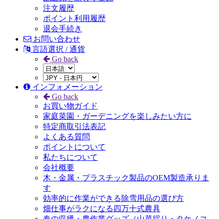
注文履歴
ポイント利用履歴
退会手続き
お問い合わせ
言語選択 / 通貨
Go back
インフォメーション
Go back
お買い物ガイド
家庭菜園・ガーデニングを楽しみたい方に
特定商取引法表記
よくある質問
ポイントについて
私たちについて
会社概要
木・金属・プラスチック製品のOEM製造承りま
す
効率的に作業ができる除雪用品の選び方
畑仕事がラクになる四万十式農具
春の収穫・農作業グッズ（山菜採り・タケノコ