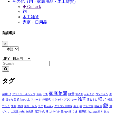
その他（鉤・家庭用品・木工雑貨）
Go back
鉤
木工雑貨
家庭・日用品
言語選択
×
タグ
家庭菜園
草削り
軽量
ファミリーキャンプ
金具
三角
刈る刈
からまる
コンバイン
手
雑草
軽い
伸縮式
オシャレ
作
湿った雪
柔らかい土
スマート
プランター
雪おろし
軽量
鎌
熊鈴
屋根
アルミ
草削り座る
ラク
Roasting
グラウンド整備
名人
畝
ゴルフ場
国産木
畑
熊よけベル
くま
づくり
山菜堀
鉤鯨
無農薬
四万十式
玉ねぎ鎌
夏野菜
たんぽぽ抜き
集め