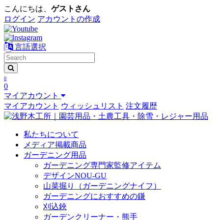
こんにちは、
ゲストさん
ログイン
アカウントの作成
言語選択
0
0
マイアカウント
マイアカウント
ウィッシュリスト
注文履歴
私たちについて
メディア掲載商品
ガーデニング用品
ガーデニング専門家監修アイテム
デザインNOU-GU
山菜掘り（ガーデニングナイフ）
ガーデニングにおすすめの鎌
刈込鋏
ガーデンクリーナー・熊手