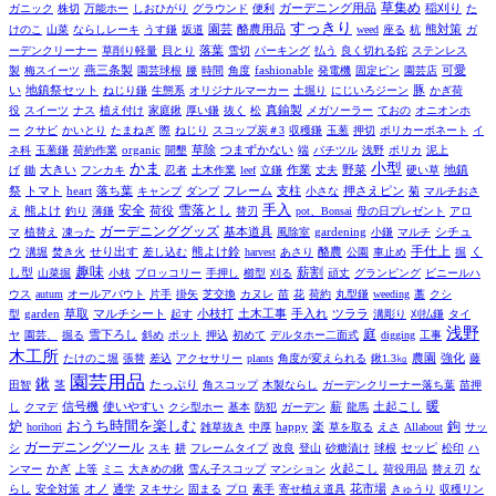
草集め
ガーデニング用品
ガニック
株切
万能ホー
しおひがり
グラウンド
便利
稲刈り
た
すっきり
園芸
熊対策
けのこ
山菜
ならしレーキ
うす鎌
坂道
酪農用品
weed
座る
杭
ガ
落葉
ーデンクリーナー
草削り軽量
貝とり
雪切
パーキング
払う
良く切れる鉈
ステンレス
燕三条製
製
梅スイーツ
園芸球根
腰
時間
角度
fashionable
発電機
固定ピン
園芸店
可愛
い
地鎮祭セット
ねじり鎌
生態系
オリジナルマーカー
土掘り
にじいろジーン
豚
かぎ荷
真鍮製
役
スイーツ
ナス
植え付け
家庭鍬
厚い鎌
抜く
松
メガソーラー
ておの
オニオンホ
ー
クサビ
かいとり
たまねぎ
際
ねじり
スコップ炭＃3
収穫鎌
玉葱
押切
ポリカーボネート
イ
つまずかない
ネ科
玉葱鎌
荷約作業
organic
開墾
草除
端
バチツル
浅野
ポリカ
泥上
かま
小型
大きい
げ
鋤
フンカキ
忍者
土木作業
leef
立鎌
作業
丈夫
野菜
硬い草
地鎮
トマト
押さえピン
祭
heart
落ち葉
キャンプ
ダンプ
フレーム
支柱
小さな
菊
マルチおさ
手入
熊よけ
安全
雪落とし
え
釣り
薄鎌
荷役
替刃
pot、Bonsai
母の日プレゼント
アロ
ガーデニンググッズ
マ
植替え
凍った
基本道具
風除室
gardening
小鎌
マルチ
シチュ
手仕上
熊よけ鈴
ウ
溝堀
焚き火
せり出す
差し込む
harvest
あさり
酪農
公園
車止め
掘
く
趣味
薪割
し型
山菜掘
小枝
ブロッコリー
手押し
櫛型
刈る
頑丈
グランピング
ビニールハ
ウス
autum
オールアバウト
片手
掛矢
芝交換
カヌレ
苗
花
荷約
丸型鎌
weeding
藁
クシ
草取
マルチシート
小枝打
手入れ
型
garden
起す
土木工事
ツララ
溝彫り
刈払鎌
タイ
浅野
庭
ヤ
園芸、
掘る
雪下ろし
斜め
ポット
押込
初めて
デルタホー二面式
digging
工事
木工所
農園
強化
たけのこ堀
張替
差込
アクセサリー
plants
角度が変えられる
鍬1.3㎏
藤
園芸用品
鍬
たっぷり
田智
茎
角スコップ
木製ならし
ガーデンクリーナー落ち葉
苗押
使いやすい
薪
土起こし
暖
し
クマデ
信号機
クシ型ホー
基本
防犯
ガーデン
龍馬
おうち時間を楽しむ
炉
楽
鉤
horihori
雑草抜き
中厚
happy
草を取る
えさ
Allabout
サッ
ガーデニングツール
シ
スキ
耕
フレームタイプ
改良
登山
砂糖漬け
球根
セッピ
松印
ハ
かぎ
火起こし
ンマー
上等
ミニ
大きめの鍬
雪ん子スコップ
マンション
荷役用品
替え刃
な
オノ
らし
安全対策
通学
ヌキサシ
固まる
プロ
素手
寄せ植え道具
花市場
きゅうり
収穫リン