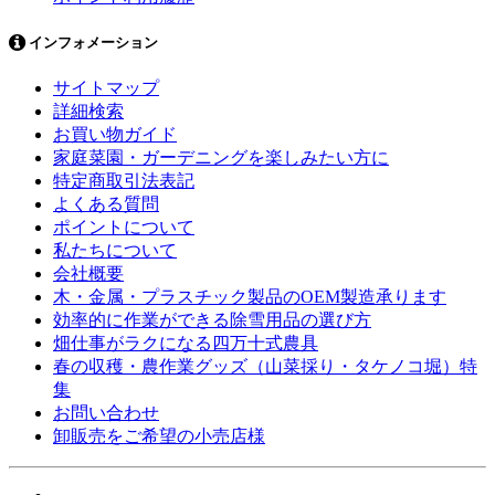
インフォメーション
サイトマップ
詳細検索
お買い物ガイド
家庭菜園・ガーデニングを楽しみたい方に
特定商取引法表記
よくある質問
ポイントについて
私たちについて
会社概要
木・金属・プラスチック製品のOEM製造承ります
効率的に作業ができる除雪用品の選び方
畑仕事がラクになる四万十式農具
春の収穫・農作業グッズ（山菜採り・タケノコ堀）特
集
お問い合わせ
卸販売をご希望の小売店様