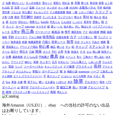
木製
グ
ね鹿
錆びにくい
タンポポ抜き
雪カット
薪割り
切れる
春
餅つき
寒冷地
発電
よく切
れる鉈
芝
流雪
バッグ
盆栽
フォーク
タンポポ
カット鎌
ASANO
太陽光パネル
手斧
植木除
スコップ
雪作業
つちよせ
持ち運び
キレルンデス
ナス家庭菜園
根抜
一般
シロップ漬け
カ
手打鋼付
草刈
チ割
六角
根切
安納芋
たったまま
ワングリホー
根カキ
軽
揃える
絡ま
ク
る
炭
かけや
折れない
荷降ろし
handle
半丸くん
たんぽぽ
しっかり
高学年
雪落し
稲
マ
カット
多い
カーブ
transplant
タマネギ
鋸
いも
抜き差し
均し
根ほどき
パイプアメリカン
燕三条
土寄せ
レーキ
テーマパーク
鍛造品
梅
熊手
園芸支柱
アク
花の収穫
伸縮
道路
除雪用品
カマ
畑
舗装
手鉤
クリーナー
アルミ伸縮
太陽光発電
ツララ落とし
ワングリ
ソ
除雪
穴掘り
防草シート
ーラー
除草道具
鉄製
無農薬野菜
方法
スッキリ
穴あけ
唐鍬
畜
初心者
ステンレス
鉈
キャンプ
産
雪庇落とし
アウトドア用品
幅広
硬い土
サン
笛
ス
簡単
間引き
ナタ
チール
四万十
穴掘
オクラ
手打
土寄
牛舎
栓抜き
さん
軽い鍬
除草グッ
農具
ズ
仕事
遺跡発掘
さくらんぼ
門地運び
雪落
イベント
剥ぐ
三角ホー
押し込む
ゆき
おろし
アウトドア
細かい
長柄
カッター
正月
かわいい
つらら落とし
しめった雪
ウォルナ
長持
雪庇
クマ被害
ット
リング
ソーラーパネル
キャンプグッズ
プラスチック
アウトド
草取り
ガーデニング
アキャンプ
ポリエチレン
根
氷
梅割り器
mushroom
ハーブ
三条市ふる
長
さと納税
ビート.グラスファイバー
芋
炭スコップ
ジョレン
おうち時間
きね
テオノ
除草
さ
熊
デルタホー
hoe
草抜
火傷
荷下ろし
硬い
土を盛る
いぼたけ
米沢
樹木
パウ
雪
良い
アルミパイプ
ダースノー
山
潮干狩
アロマディフューザー
建設工事
手打鋼
丸
鳥獣
型
築地
プラスチック製
ハンドスコップ
草むしり
海外Amazon（US,EU）、ebay への当社の許可のない出品
はお断りしています。