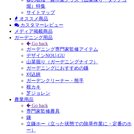
堀）特集
サイトマップ
オススメ商品
カスタマーレビュー
メディア掲載商品
ガーデニング用品
Go back
ガーデニング専門家監修アイテム
デザインNOU-GU
山菜掘り（ガーデニングナイフ）
ガーデニングにおすすめの鎌
刈込鋏
ガーデンクリーナー・熊手
根カキ
芝ジョレン
農業用品
Go back
専門家監修農具
鎌
立鎌ホー（立った状態での除草作業に・定番のホ
ー）