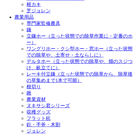
根カキ
芝ジョレン
農業用品
専門家監修農具
鎌
立鎌ホー（立った状態での除草作業に・定番のホ
ー）
ワングリホー・クシ型ホー・窓ホー（立った状態
での除草や、土寄せ・土ならしに）
デルタホー（立った状態での除草や、畑のスジつ
け、畝立てに）
レーキ付立鎌（立った状態での除草から、除草後
の草集めまで1本で可能）
根切り
鍬
農業資材
ヌキサシ君シリーズ
収穫グッズ
フラット杭
鉈・手斧・木割
ジョレン