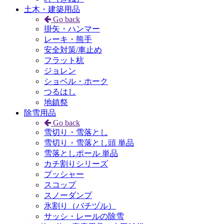
土木・建築用品
Go back
掛矢・ハンマー
レーキ・熊手
安全対策/車止め
フラット杭
ジョレン
ショベル・ホーク
つるはし
地鎮祭
除雪用品
Go back
雪切り・雪落とし
雪切り・雪落とし頭 単品
雪落としポール 単品
カチ割りシリーズ
プッシャー
スコップ
スノーダンプ
氷割り（バチヅル）
サッシ・レールの除雪