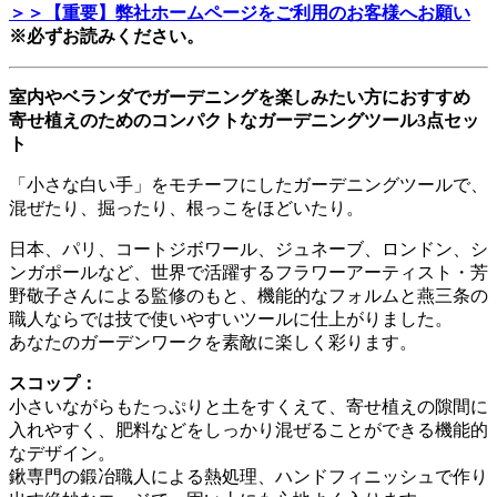
＞＞【重要】弊社ホームページをご利用のお客様へお願い
※必ずお読みください。
室内やベランダでガーデニングを楽しみたい方におすすめ
寄せ植えのためのコンパクトなガーデニングツール3点セッ
ト
「小さな白い手」をモチーフにしたガーデニングツールで、
混ぜたり、掘ったり、根っこをほどいたり。
日本、パリ、コートジボワール、ジュネーブ、ロンドン、シ
ンガポールなど、世界で活躍するフラワーアーティスト・芳
野敬子さんによる監修のもと、機能的なフォルムと燕三条の
職人ならでは技で使いやすいツールに仕上がりました。
あなたのガーデンワークを素敵に楽しく彩ります。
スコップ：
小さいながらもたっぷりと土をすくえて、寄せ植えの隙間に
入れやすく、肥料などをしっかり混ぜることができる機能的
なデザイン。
鍬専門の鍛冶職人による熱処理、ハンドフィニッシュで作り