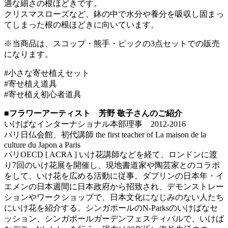
適な細さの根ほどきです。
クリスマスローズなど、鉢の中で水分や養分を吸収し固まっ
てしまった根の根ほどきに向いています。
※当商品は、スコップ・熊手・ピックの3点セットでの販売
になります。
#小さな寄せ植えセット
#寄せ植え道具
#寄せ植え初心者道具
■フラワーアーティスト 芳野 敬子さんのご紹介
いけばなインターナショナル本部理事 2012-2016
パリ日仏会館、初代講師 the first teacher of La maison de la
culture du Japon a Paris
パリOECD [ ACRA ] いけ花講師などを経て、ロンドンに渡
り7回のいけ花展を開催し、現地書道家や陶芸家とのコラボ
をして、いけ花を広める活動に従事。ダブリンの日本年・イ
エメンの日本週間に日本政府から招致され、デモンストレー
ションやワークショップで、日本文化になじみのない人たち
にいけ花を紹介する。シンガポールのN-Parksのいけばなセ
ッション、シンガポールガーデンフェスティバルで、いけば