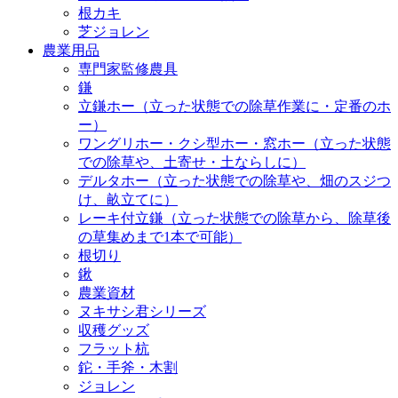
根カキ
芝ジョレン
農業用品
専門家監修農具
鎌
立鎌ホー（立った状態での除草作業に・定番のホ
ー）
ワングリホー・クシ型ホー・窓ホー（立った状態
での除草や、土寄せ・土ならしに）
デルタホー（立った状態での除草や、畑のスジつ
け、畝立てに）
レーキ付立鎌（立った状態での除草から、除草後
の草集めまで1本で可能）
根切り
鍬
農業資材
ヌキサシ君シリーズ
収穫グッズ
フラット杭
鉈・手斧・木割
ジョレン