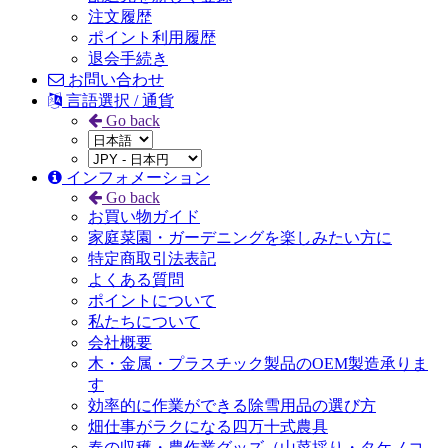
注文履歴
ポイント利用履歴
退会手続き
お問い合わせ
言語選択 / 通貨
Go back
インフォメーション
Go back
お買い物ガイド
家庭菜園・ガーデニングを楽しみたい方に
特定商取引法表記
よくある質問
ポイントについて
私たちについて
会社概要
木・金属・プラスチック製品のOEM製造承りま
す
効率的に作業ができる除雪用品の選び方
畑仕事がラクになる四万十式農具
春の収穫・農作業グッズ（山菜採り・タケノコ