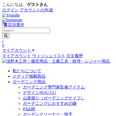
こんにちは、
ゲストさん
ログイン
アカウントの作成
言語選択
0
0
マイアカウント
マイアカウント
ウィッシュリスト
注文履歴
私たちについて
メディア掲載商品
ガーデニング用品
ガーデニング専門家監修アイテム
デザインNOU-GU
山菜掘り（ガーデニングナイフ）
ガーデニングにおすすめの鎌
刈込鋏
ガーデンクリーナー・熊手