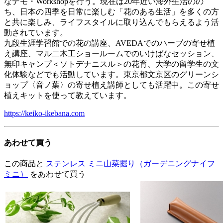
なデモ・Workshopを行う。現在は20年近い海外生活のの
ち、日本の四季を日常に楽しむ「花のある生活」を多くの方
と共に楽しみ、ライフスタイルに取り込んでもらえるよう活
動されています。
九段生涯学習館での花の講座、AVEDAでのハーブの寄せ植
え講座、マル二木工ショールームでのいけばなセッション、
無印キャンプ＜ソトデナニスル＞の花育、大学の留学生の文
化体験などでも活動しています。東京都文京区のグリーンシ
ョップ〈音ノ葉〉の寄せ植え講師としても活躍中。この寄せ
植えキットを使って教えています。
https://keiko-ikebana.com
あわせて買う
この商品と
ステンレス ミニ山菜掘り（ガーデニングナイフ
ミニ）
をあわせて買う