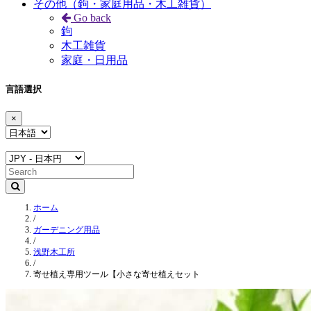
その他（鉤・家庭用品・木工雑貨）
Go back
鉤
木工雑貨
家庭・日用品
言語選択
×
ホーム
/
ガーデニング用品
/
浅野木工所
/
寄せ植え専用ツール【小さな寄せ植えセット