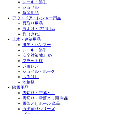
レーキ・熊手
ショベル
畜産用品
アウトドア・レジャー用品
貝取り用品
熊よけ・防犯用品
杵（きね）
土木・建築用品
掛矢・ハンマー
レーキ・熊手
安全対策/車止め
フラット杭
ジョレン
ショベル・ホーク
つるはし
地鎮祭
除雪用品
雪切り・雪落とし
雪切り・雪落とし頭 単品
雪落としポール 単品
カチ割りシリーズ