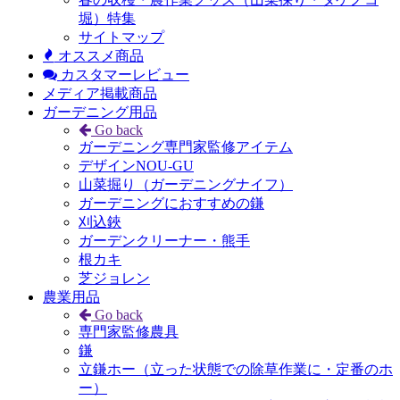
堀）特集
サイトマップ
オススメ商品
カスタマーレビュー
メディア掲載商品
ガーデニング用品
Go back
ガーデニング専門家監修アイテム
デザインNOU-GU
山菜掘り（ガーデニングナイフ）
ガーデニングにおすすめの鎌
刈込鋏
ガーデンクリーナー・熊手
根カキ
芝ジョレン
農業用品
Go back
専門家監修農具
鎌
立鎌ホー（立った状態での除草作業に・定番のホ
ー）