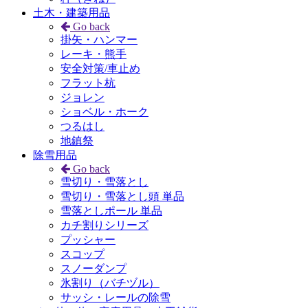
土木・建築用品
Go back
掛矢・ハンマー
レーキ・熊手
安全対策/車止め
フラット杭
ジョレン
ショベル・ホーク
つるはし
地鎮祭
除雪用品
Go back
雪切り・雪落とし
雪切り・雪落とし頭 単品
雪落としポール 単品
カチ割りシリーズ
プッシャー
スコップ
スノーダンプ
氷割り（バチヅル）
サッシ・レールの除雪