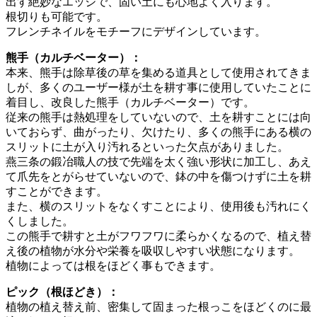
出す絶妙なエッジで、固い土にも心地よく入ります。
根切りも可能です。
フレンチネイルをモチーフにデザインしています。
熊手（カルチベーター）：
本来、熊手は除草後の草を集める道具として使用されてきま
しが、多くのユーザー様が土を耕す事に使用していたことに
着目し、改良した熊手（カルチベーター）です。
従来の熊手は熱処理をしていないので、土を耕すことには向
いておらず、曲がったり、欠けたり、多くの熊手にある横の
スリットに土が入り汚れるといった欠点がありました。
燕三条の鍛冶職人の技で先端を太く強い形状に加工し、あえ
て爪先をとがらせていないので、鉢の中を傷つけずに土を耕
すことができます。
また、横のスリットをなくすことにより、使用後も汚れにく
くしました。
この熊手で耕すと土がフワフワに柔らかくなるので、植え替
え後の植物が水分や栄養を吸収しやすい状態になります。
植物によっては根をほどく事もできます。
ピック（根ほどき）：
植物の植え替え前、密集して固まった根っこをほどくのに最