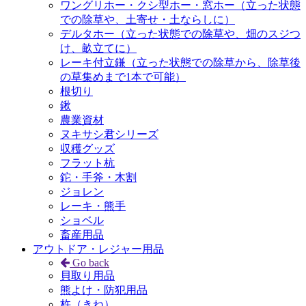
ワングリホー・クシ型ホー・窓ホー（立った状態
での除草や、土寄せ・土ならしに）
デルタホー（立った状態での除草や、畑のスジつ
け、畝立てに）
レーキ付立鎌（立った状態での除草から、除草後
の草集めまで1本で可能）
根切り
鍬
農業資材
ヌキサシ君シリーズ
収穫グッズ
フラット杭
鉈・手斧・木割
ジョレン
レーキ・熊手
ショベル
畜産用品
アウトドア・レジャー用品
Go back
貝取り用品
熊よけ・防犯用品
杵（きね）