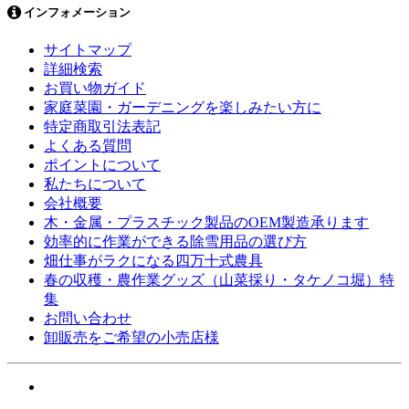
インフォメーション
サイトマップ
詳細検索
お買い物ガイド
家庭菜園・ガーデニングを楽しみたい方に
特定商取引法表記
よくある質問
ポイントについて
私たちについて
会社概要
木・金属・プラスチック製品のOEM製造承ります
効率的に作業ができる除雪用品の選び方
畑仕事がラクになる四万十式農具
春の収穫・農作業グッズ（山菜採り・タケノコ堀）特
集
お問い合わせ
卸販売をご希望の小売店様