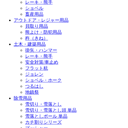
レーキ・熊手
ショベル
畜産用品
アウトドア・レジャー用品
貝取り用品
熊よけ・防犯用品
杵（きね）
土木・建築用品
掛矢・ハンマー
レーキ・熊手
安全対策/車止め
フラット杭
ジョレン
ショベル・ホーク
つるはし
地鎮祭
除雪用品
雪切り・雪落とし
雪切り・雪落とし頭 単品
雪落としポール 単品
カチ割りシリーズ