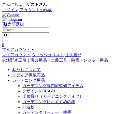
こんにちは、
ゲストさん
ログイン
アカウントの作成
言語選択
0
0
マイアカウント
マイアカウント
ウィッシュリスト
注文履歴
私たちについて
メディア掲載商品
ガーデニング用品
ガーデニング専門家監修アイテム
デザインNOU-GU
山菜掘り（ガーデニングナイフ）
ガーデニングにおすすめの鎌
刈込鋏
ガーデンクリーナー・熊手