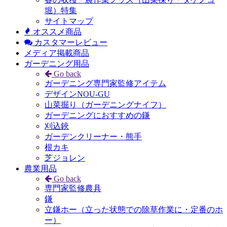
堀）特集
サイトマップ
オススメ商品
カスタマーレビュー
メディア掲載商品
ガーデニング用品
Go back
ガーデニング専門家監修アイテム
デザインNOU-GU
山菜掘り（ガーデニングナイフ）
ガーデニングにおすすめの鎌
刈込鋏
ガーデンクリーナー・熊手
根カキ
芝ジョレン
農業用品
Go back
専門家監修農具
鎌
立鎌ホー（立った状態での除草作業に・定番のホ
ー）