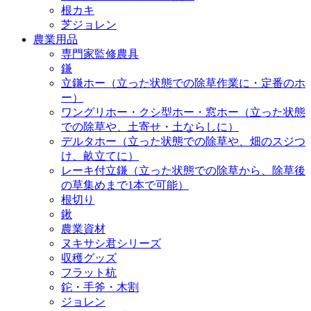
根カキ
芝ジョレン
農業用品
専門家監修農具
鎌
立鎌ホー（立った状態での除草作業に・定番のホ
ー）
ワングリホー・クシ型ホー・窓ホー（立った状態
での除草や、土寄せ・土ならしに）
デルタホー（立った状態での除草や、畑のスジつ
け、畝立てに）
レーキ付立鎌（立った状態での除草から、除草後
の草集めまで1本で可能）
根切り
鍬
農業資材
ヌキサシ君シリーズ
収穫グッズ
フラット杭
鉈・手斧・木割
ジョレン