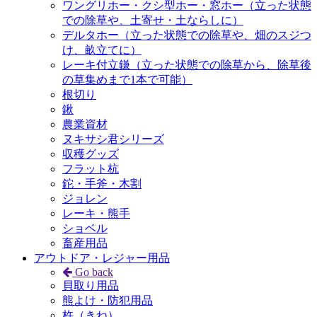
ワングリホー・クシ型ホー・窓ホー（立った状態
での除草や、土寄せ・土ならしに）
デルタホー（立った状態での除草や、畑のスジつ
け、畝立てに）
レーキ付立鎌（立った状態での除草から、除草後
の草集めまで1本で可能）
根切り
鍬
農業資材
ヌキサシ君シリーズ
収穫グッズ
フラット杭
鉈・手斧・木割
ジョレン
レーキ・熊手
ショベル
畜産用品
アウトドア・レジャー用品
Go back
貝取り用品
熊よけ・防犯用品
杵（きね）