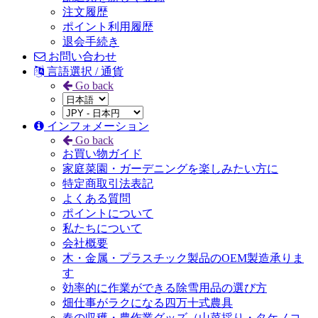
注文履歴
ポイント利用履歴
退会手続き
お問い合わせ
言語選択 / 通貨
Go back
インフォメーション
Go back
お買い物ガイド
家庭菜園・ガーデニングを楽しみたい方に
特定商取引法表記
よくある質問
ポイントについて
私たちについて
会社概要
木・金属・プラスチック製品のOEM製造承りま
す
効率的に作業ができる除雪用品の選び方
畑仕事がラクになる四万十式農具
春の収穫・農作業グッズ（山菜採り・タケノコ