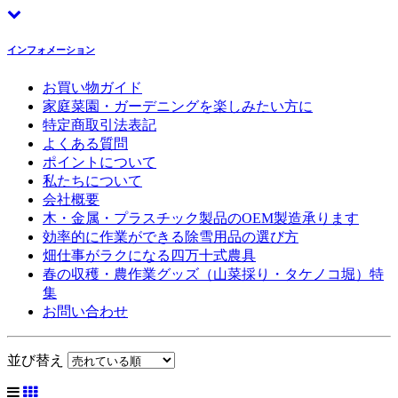
インフォメーション
お買い物ガイド
家庭菜園・ガーデニングを楽しみたい方に
特定商取引法表記
よくある質問
ポイントについて
私たちについて
会社概要
木・金属・プラスチック製品のOEM製造承ります
効率的に作業ができる除雪用品の選び方
畑仕事がラクになる四万十式農具
春の収穫・農作業グッズ（山菜採り・タケノコ堀）特
集
お問い合わせ
並び替え