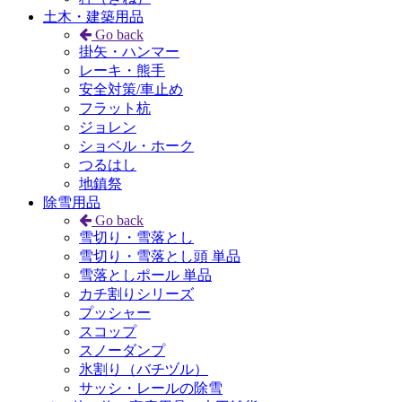
土木・建築用品
Go back
掛矢・ハンマー
レーキ・熊手
安全対策/車止め
フラット杭
ジョレン
ショベル・ホーク
つるはし
地鎮祭
除雪用品
Go back
雪切り・雪落とし
雪切り・雪落とし頭 単品
雪落としポール 単品
カチ割りシリーズ
プッシャー
スコップ
スノーダンプ
氷割り（バチヅル）
サッシ・レールの除雪