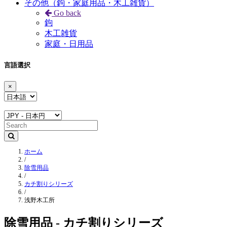
その他（鉤・家庭用品・木工雑貨）
Go back
鉤
木工雑貨
家庭・日用品
言語選択
×
ホーム
/
除雪用品
/
カチ割りシリーズ
/
浅野木工所
除雪用品 - カチ割りシリーズ