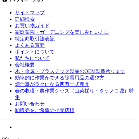
サイトマップ
詳細検索
お買い物ガイド
家庭菜園・ガーデニングを楽しみたい方に
特定商取引法表記
よくある質問
ポイントについて
私たちについて
会社概要
木・金属・プラスチック製品のOEM製造承ります
効率的に作業ができる除雪用品の選び方
畑仕事がラクになる四万十式農具
春の収穫・農作業グッズ（山菜採り・タケノコ堀）特
集
お問い合わせ
卸販売をご希望の小売店様