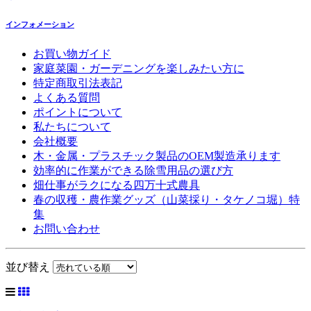
インフォメーション
お買い物ガイド
家庭菜園・ガーデニングを楽しみたい方に
特定商取引法表記
よくある質問
ポイントについて
私たちについて
会社概要
木・金属・プラスチック製品のOEM製造承ります
効率的に作業ができる除雪用品の選び方
畑仕事がラクになる四万十式農具
春の収穫・農作業グッズ（山菜採り・タケノコ堀）特
集
お問い合わせ
並び替え