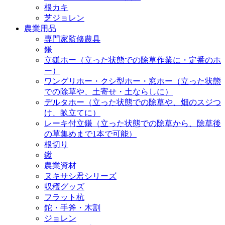
根カキ
芝ジョレン
農業用品
専門家監修農具
鎌
立鎌ホー（立った状態での除草作業に・定番のホ
ー）
ワングリホー・クシ型ホー・窓ホー（立った状態
での除草や、土寄せ・土ならしに）
デルタホー（立った状態での除草や、畑のスジつ
け、畝立てに）
レーキ付立鎌（立った状態での除草から、除草後
の草集めまで1本で可能）
根切り
鍬
農業資材
ヌキサシ君シリーズ
収穫グッズ
フラット杭
鉈・手斧・木割
ジョレン