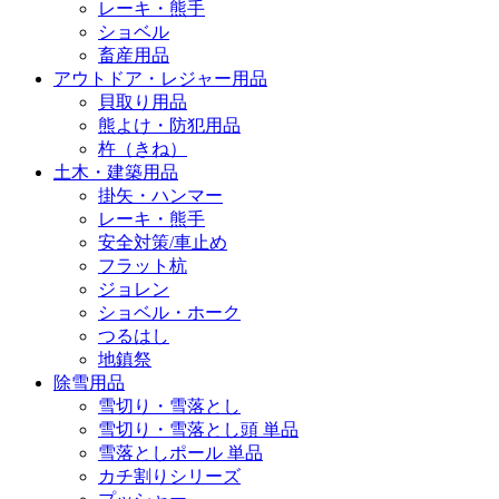
レーキ・熊手
ショベル
畜産用品
アウトドア・レジャー用品
貝取り用品
熊よけ・防犯用品
杵（きね）
土木・建築用品
掛矢・ハンマー
レーキ・熊手
安全対策/車止め
フラット杭
ジョレン
ショベル・ホーク
つるはし
地鎮祭
除雪用品
雪切り・雪落とし
雪切り・雪落とし頭 単品
雪落としポール 単品
カチ割りシリーズ