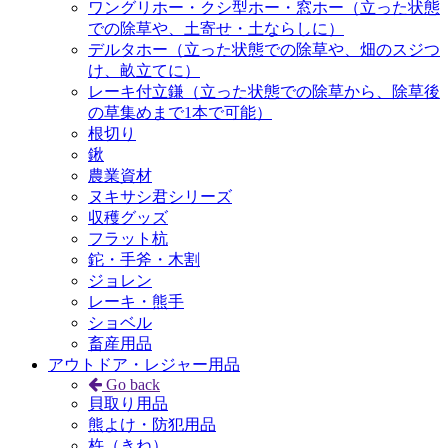
ワングリホー・クシ型ホー・窓ホー（立った状態
での除草や、土寄せ・土ならしに）
デルタホー（立った状態での除草や、畑のスジつ
け、畝立てに）
レーキ付立鎌（立った状態での除草から、除草後
の草集めまで1本で可能）
根切り
鍬
農業資材
ヌキサシ君シリーズ
収穫グッズ
フラット杭
鉈・手斧・木割
ジョレン
レーキ・熊手
ショベル
畜産用品
アウトドア・レジャー用品
Go back
貝取り用品
熊よけ・防犯用品
杵（きね）