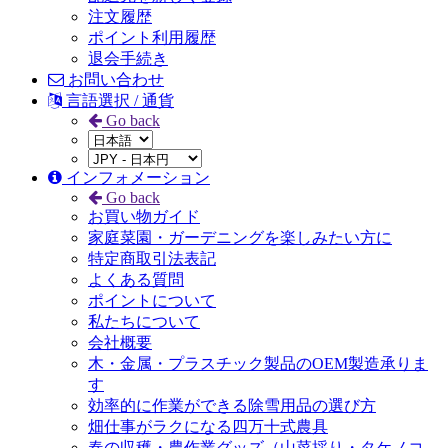
注文履歴
ポイント利用履歴
退会手続き
お問い合わせ
言語選択 / 通貨
Go back
インフォメーション
Go back
お買い物ガイド
家庭菜園・ガーデニングを楽しみたい方に
特定商取引法表記
よくある質問
ポイントについて
私たちについて
会社概要
木・金属・プラスチック製品のOEM製造承りま
す
効率的に作業ができる除雪用品の選び方
畑仕事がラクになる四万十式農具
春の収穫・農作業グッズ（山菜採り・タケノコ