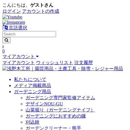
こんにちは、
ゲストさん
ログイン
アカウントの作成
言語選択
0
0
マイアカウント
マイアカウント
ウィッシュリスト
注文履歴
私たちについて
メディア掲載商品
ガーデニング用品
ガーデニング専門家監修アイテム
デザインNOU-GU
山菜掘り（ガーデニングナイフ）
ガーデニングにおすすめの鎌
刈込鋏
ガーデンクリーナー・熊手