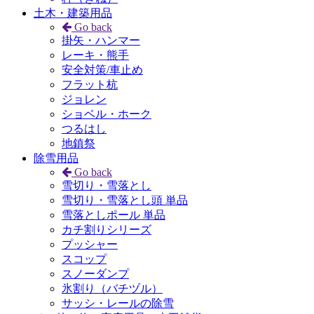
土木・建築用品
Go back
掛矢・ハンマー
レーキ・熊手
安全対策/車止め
フラット杭
ジョレン
ショベル・ホーク
つるはし
地鎮祭
除雪用品
Go back
雪切り・雪落とし
雪切り・雪落とし頭 単品
雪落としポール 単品
カチ割りシリーズ
プッシャー
スコップ
スノーダンプ
氷割り（バチヅル）
サッシ・レールの除雪