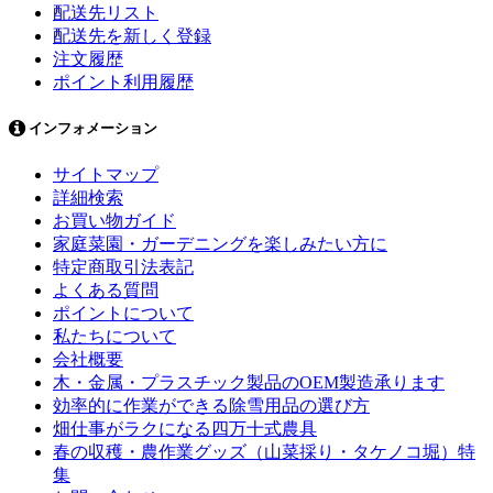
配送先リスト
配送先を新しく登録
注文履歴
ポイント利用履歴
インフォメーション
サイトマップ
詳細検索
お買い物ガイド
家庭菜園・ガーデニングを楽しみたい方に
特定商取引法表記
よくある質問
ポイントについて
私たちについて
会社概要
木・金属・プラスチック製品のOEM製造承ります
効率的に作業ができる除雪用品の選び方
畑仕事がラクになる四万十式農具
春の収穫・農作業グッズ（山菜採り・タケノコ堀）特
集