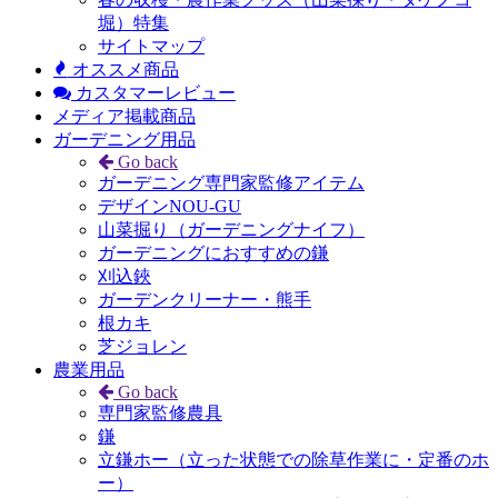
堀）特集
サイトマップ
オススメ商品
カスタマーレビュー
メディア掲載商品
ガーデニング用品
Go back
ガーデニング専門家監修アイテム
デザインNOU-GU
山菜掘り（ガーデニングナイフ）
ガーデニングにおすすめの鎌
刈込鋏
ガーデンクリーナー・熊手
根カキ
芝ジョレン
農業用品
Go back
専門家監修農具
鎌
立鎌ホー（立った状態での除草作業に・定番のホ
ー）