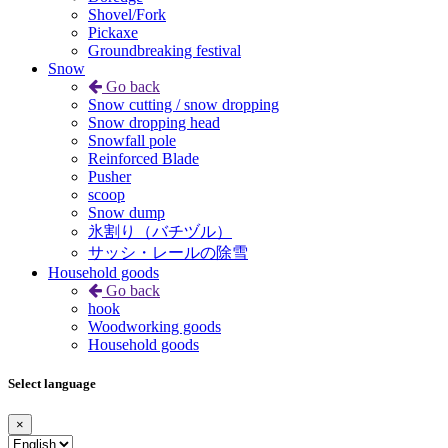
Shovel/Fork
Pickaxe
Groundbreaking festival
Snow
Go back
Snow cutting / snow dropping
Snow dropping head
Snowfall pole
Reinforced Blade
Pusher
scoop
Snow dump
氷割り（バチヅル）
サッシ・レールの除雪
Household goods
Go back
hook
Woodworking goods
Household goods
Select language
×