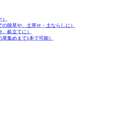
ー）
での除草や、土寄せ・土ならしに）
け、畝立てに）
の草集めまで1本で可能）