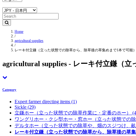
Home
/
agricultural supplies
/
レーキ付立鎌（立った状態での除草から、除草後の草集めまで1本で可能
agricultural supplies - 
Category
Expert farmer directing items
(1)
Sickle
(29)
立鎌ホー（立った状態での除草作業に・定番のホー）
(4
ワングリホー・クシ型ホー・窓ホー（立った状態での
デルタホー（立った状態での除草や、畑のスジつけ、
レーキ付立鎌（立った状態での除草から、除草後の草集