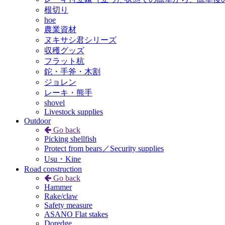
根切り
hoe
農業資材
ヌキサシ君シリーズ
収穫グッズ
フラット杭
鉈・手斧・木割
ジョレン
レーキ・熊手
shovel
Livestock supplies
Outdoor
Go back
Picking shellfish
Protect from bears／Security supplies
Usu・Kine
Road construction
Go back
Hammer
Rake/claw
Safety measure
ASANO Flat stakes
Doredge