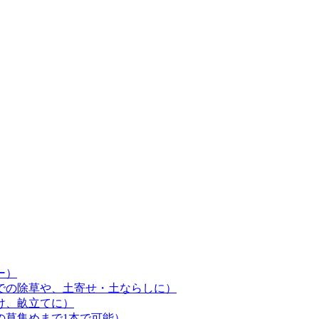
ー）
での除草や、土寄せ・土ならしに）
け、畝立てに）
の草集めまで1本で可能）