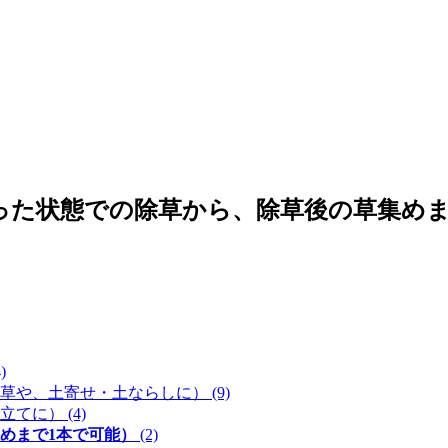
）
レーキ付立鎌（立った状態での除草から、除草後の草集
)
除草や、土寄せ・土ならしに）
(9)
畝立てに）
(4)
めまで1本で可能）
(2)