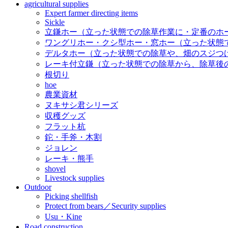
agricultural supplies
Expert farmer directing items
Sickle
立鎌ホー（立った状態での除草作業に・定番のホ
ワングリホー・クシ型ホー・窓ホー（立った状態
デルタホー（立った状態での除草や、畑のスジつ
レーキ付立鎌（立った状態での除草から、除草後
根切り
hoe
農業資材
ヌキサシ君シリーズ
収穫グッズ
フラット杭
鉈・手斧・木割
ジョレン
レーキ・熊手
shovel
Livestock supplies
Outdoor
Picking shellfish
Protect from bears／Security supplies
Usu・Kine
Road construction