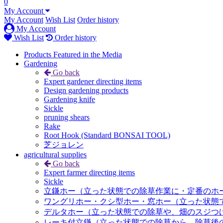
0
My Account
My Account
Wish List
Order history
My Account
Wish List
Order history
Products Featured in the Media
Gardening
Go back
Expert gardener directing items
Design gardening products
Gardening knife
Sickle
pruning shears
Rake
Root Hook (Standard BONSAI TOOL)
芝ジョレン
agricultural supplies
Go back
Expert farmer directing items
Sickle
立鎌ホー（立った状態での除草作業に・定番のホ
ワングリホー・クシ型ホー・窓ホー（立った状態
デルタホー（立った状態での除草や、畑のスジつ
レーキ付立鎌（立った状態での除草から、除草後