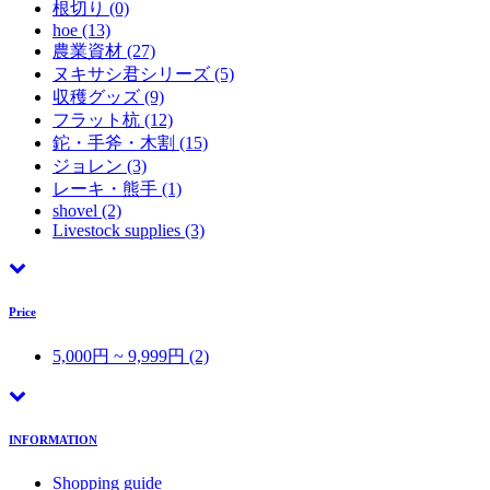
根切り
(0)
hoe
(13)
農業資材
(27)
ヌキサシ君シリーズ
(5)
収穫グッズ
(9)
フラット杭
(12)
鉈・手斧・木割
(15)
ジョレン
(3)
レーキ・熊手
(1)
shovel
(2)
Livestock supplies
(3)
Price
5,000円 ~ 9,999円 (2)
INFORMATION
Shopping guide