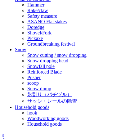
Hammer
Rake/claw
Safety measure
ASANO Flat stakes
Doredge
Shovel/Fork
Pickaxe
Groundbreaking festival
Snow
Snow cutting / snow dropping
Snow dropping head
Snowfall pole
Reinforced Blade
Pusher
scoop
Snow dump
氷割り（バチヅル）
サッシ・レールの除雪
Household goods
hook
Woodworking goods
Household goods
0