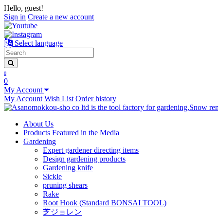
Hello, guest!
Sign in
Create a new account
Select language
0
0
My Account
My Account
Wish List
Order history
About Us
Products Featured in the Media
Gardening
Expert gardener directing items
Design gardening products
Gardening knife
Sickle
pruning shears
Rake
Root Hook (Standard BONSAI TOOL)
芝ジョレン