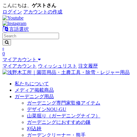
こんにちは、
ゲストさん
ログイン
アカウントの作成
言語選択
0
0
マイアカウント
マイアカウント
ウィッシュリスト
注文履歴
私たちについて
メディア掲載商品
ガーデニング用品
ガーデニング専門家監修アイテム
デザインNOU-GU
山菜掘り（ガーデニングナイフ）
ガーデニングにおすすめの鎌
刈込鋏
ガーデンクリーナー・熊手